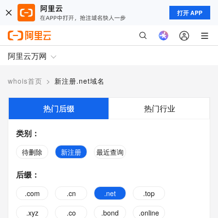
打开 APP
阿里云万网
whois首页
>
新注册.net域名
热门后缀
热门行业
类别
：
待删除
新注册
最近查询
后缀
：
.com
.cn
.net
.top
.xyz
.co
.bond
.online