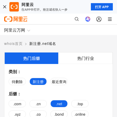
打开 APP
阿里云万网
whois首页
>
新注册.net域名
热门后缀
热门行业
类别
：
待删除
新注册
最近查询
后缀
：
.com
.cn
.net
.top
.xyz
.co
.bond
.online