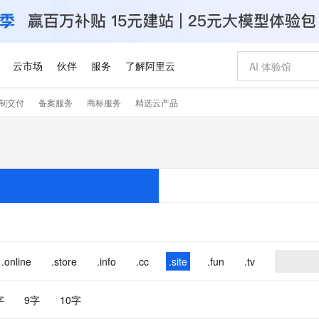
云市场
伙伴
服务
了解阿里云
制交付
备案服务
商标服务
精选云产品
AI 特惠
数据与 API
成为产品伙伴
企业增值服务
最佳实践
价格计算器
AI 场景体
基础软件
产品伙伴合
阿里云认证
市场活动
配置报价
大模型
自助选配和估算价格
步到位
智启 AI 普惠权益
产品生态集成认证中心
企业支持计划
云上春晚
域名与网站
Qwen Audio：打造专属 AI 语音助手
千问官方 MaaS 平台，为开发者和 Agent 而生，新用户赠送 1 亿 + tokens 额度
一句话生成原生
AI Coding
阿里云Maa
2026 阿里云
云服务器 E
为企业打
数据集
Windows
大模型认证
模型
NEW
NEW
格式还原
值低价云产品抢先购
至高享 1亿+免费 tokens，加速 Al 应用落地
提供智能易用的域名与建站服务
Qwen-Audio-3.0-Realtime 端到端实时语音角色扮演
输入一句话想法,
智能编程，一键
安全可靠、
产品生态伙伴
专家技术服务
云上奥运之旅
弹性计算合作
阿里云中企出
手机三要素
宝塔 Linux
全部认证
价格优势
开源旗舰模型
即刻拥有 DeepSeek-V4-Pro
阿里云 OPC 创新助力计划
千问大模型
一键部署幻兽
AI 电商营销
对象存储 O
大模型
产品生态伙伴工作台
企业增值服务台
云栖战略参考
云存储合作计
云栖大会
身份实名认证
CentOS
训练营
推动算力普惠，释放技术红利
最高返9万
真正可用的 1M 上下文,一次完成代码全链路开发
快速构建应用程序和网站，即刻迈出上云第一步
轻松解锁专属 DeepSeek-V4-Pro
至高百万元 Token 补贴，加速一人公司成长
多元化、高性能、安全可靠的大模型服务
一键购买专属
从图文生成到
云上的中国
数据库合作计
活动全景
短信
Docker
图片和
自进化智能体
5 分钟轻松部署专属 QwenPaw
Token Plan 模型订阅计划
数字证书管理服务（原SSL证书）
高效搭建 AI
AI 广告创作
无影云电脑
企业成长
NEW
HOT
信息公告
看见新力量
云网络合作计
OCR 文字识别
JAVA
越聪明
证享300元代金券
全托管，含MySQL、PostgreSQL、SQL Server、MariaDB多引擎
Qwen3.8-Max 首发尝鲜，限时加量 10 倍，夜间低至2折
实现全站 HTTPS，呈现可信的 Web 访问
从聊天伙伴进化为能主动干活的本地数字员工
图文、视频一
随时随地安
.online
.store
.info
.cc
.site
.fun
.tv
Kimi-K3
HappyHors
NEW
魔搭 Mode
loud
服务实践
官网公告
Kimi 最新旗舰模型，长程编程与推理利器
让文字生成流
金融模力时刻
Salesforce O
版
发票查验
全能环境
Claude Code + GStack 打造工程团队
千问办公，限时限量积分加倍
Qoder
低代码高效构
AI 建站
短信服务
型
NEW
作计划
计划
创新中心
魔搭 ModelSc
字
9字
10字
健康状态
理服务
让AI从“聊天伙伴”进化为能干活的“数字员工”
安装技能 GStack，拥有专属 AI 工程团队
你的AI工作搭子，覆盖日常办公高频场景
面向真实软件的智能体编程平台
0 代码专业建
客户案例
天气预报查询
操作系统
Deepseek-v4-pro
HappyHors
态合作计划