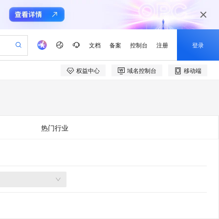
文档
备案
控制台
注册
登录
权益中心
域名控制台
移动端
验
作计划
器
AI 活动
专业服务
服务伙伴合作计划
开发者社区
加入我们
产品动态
服务平台百炼
阿里云 OPC 创新助力计划
一站式生成采购清单，支持单品或批量购买
可编辑精美 PPT 文稿
S产品伙伴计划（繁花）
峰会
CS
造的大模型服务与应用开发平台
Agency Agents：拥有专属领域专家
AI 生产力先锋
Al MaaS 服务伙伴赋能合作
域名
博文
Careers
PolarDB Agentic Database
至高可申请百万元
 轻松生成专业的 PPT
开启高性价比 AI 编程新体验
弹性可伸缩的云计算服务
先锋实践拓展 AI 生产力的边界
发布
多领域专家智能体,一键组建 AI 虚拟交付团队
Token 补贴，五大权
计划
海大会
伙伴信用分合作计划
商标
问答
社会招聘
热门行业
益加速 OPC 成功
帕鲁游戏服务器
SS
HappyHorse 打造一站式影视创作平台
飞天发布时刻
HOT
秒悟 Meoo CLI 支持一键部
划
备案
电子书
校园招聘
联机服务器，轻松开启游戏
视频创作，一键激活电商全链路生产力
稳定、安全、高性价比、高性能的云存储服务
所见，即是所愿
署项目至阿里云账号
可视化编排打通从文字构思到成片全链路闭环
更多支持
划
公司注册
镜像站
视频生成
语音识别与合成
 智能体与工作流应用
漫剧工坊：一站式动画创作平台
AI 实训营
Flink OSS 支持
合作伙伴培训与认证
划
上云迁移
站生成，高效打造优质广告素材
全接入的云上超级电脑
通过阿里云百炼高效搭建AI应用,助力高效开发
快速生产连贯的高质量长漫剧
从基础到进阶，Agent 创客手把手教你
AssumeRole 角色自定义
e-1.1-T2V
Qwen3-TTS-Flash
lScope
我要反馈
查询合作伙伴
畅细腻的高质量视频
离线语音合成大模型，多语言方言自适应，低延迟高稳定
n Alibaba Cloud ISV 合作
代维服务
建企业门户网站
10 分钟搭建微信、支付宝小程序
百炼 Qwen3.7-Flash 系列模
创新加速
ope
登录合作伙伴管理后台
我要建议
站，无忧落地极速上线
以可视化方式快速构建移动和 PC 门户网站
国内短信简单易用，安全可靠，秒级触达，全球覆盖200+国家和地区。
高效部署网站，快速应用到小程序
型发布
e-1.1-I2V
Cosyvoice-V3-Flash