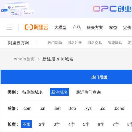
大模型
产品
解决方案
权益
定价
阿里云万网
热门活动
域名注册
域名交易
智能建站
定
大模型
产品
解决方案
权益
定价
云市场
伙伴
服务
了解阿里云
精选产品
精选解决方案
普惠上云
产品定价
精选商城
成为销售伙伴
售前咨询
为什么选择阿里云
千问AI平台
whois首页
>
新注册.site域名
了解云产品的定价详情
大模型服务平台百炼
睿译宝，AI翻译排版一
普惠上云 官方力荐
分销伙伴
在线服务
网站建设
什么是云计算
大
大模型服务与应用平台
上传文档即自动完成翻译和
云服务器38元/年起，超
咨询伙伴
多端小程序
技术领先
热门后缀
云上成本管理
售后服务
轻量应用服务器
GLM-5.2：长任务时代
官方推荐返现计划
大模型
精选产品
精选解决方案
Salesforce 国际版订阅
稳定可靠
管理和优化成本
推荐新用户得奖励，单订单
销售伙伴合作计划
类别
：
待删除域名
新注域名
最近热门查询
自助服务
友盟天域
安全合规
人工智能与机器学习
AI
文本生成
云数据库 RDS
Hermes Agent，打造
云工开物
无影生态合作计划
在线服务
观测云
分析师报告
自主进化，持久记忆，越用
高校专属算力普惠，学生认
计算
互联网应用开发
后缀
：
.com
.cn
.net
.top
.xyz
.co
.bond
Qwen3.8-Max
HOT
Salesforce On Alibaba C
工单服务
智能体时代全能旗舰模型
Tuya 物联网平台阿里云
研究报告与白皮书
人工智能平台 PAI
快速拥有专属 OpenClaw
大模
Consulting Partner 合
大数据
容器
免费试用
短信专区
长度
：
不限
2字
3字
4字
5字
6字
7字
8
一站式AI开发、训练和推
蓝凌 OA
Qwen3.7-Plus
AI 大模型销售与服务生
现代化应用