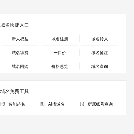
安全
畅自然，细节丰富
高表现力语音合成大模型，语音克隆听感自然
我要投诉
PolarDB
上云场景组合购
伴
Qoder CN V1.7.0 发布
漫剧创作，剧本、分镜、视频高效生成
100%兼容MySQL、PostgreSQL，兼容Oracle，支持集中和分布式
覆盖90%+业务场景，专享组合折扣价
2V
VPN
Fun-ASR
文戏情感细腻自然，动作戏激烈拳拳到肉，实现更强表演能力
支持中英文自由切换，具备更强的噪声鲁棒性
ernetes 版 ACK
云聚AI 严选权益
云安全中心 AI BAS 智能自动
域名快捷入口
SSL 证书
，一键激活高效办公新体验
理容器应用的 K8s 服务
精选AI产品，从模型到应用全链提效
化模拟渗透攻击产品发布
堡垒机
新人权益
域名注册
域名转入
AI 用量加速计划
DataWorks ChatBI 会话支持
应用
防火墙
、识别商机，让客服更高效、服务更出色。
新老同享，达量后返
上传临时文件分析
域名续费
一口价
域名抢注
千问办公
主机安全
NEW
的智能体编程平台
一站式AI生产力平台
域名回购
价格总览
域名查询
AI 应用及服务市场
伶鹊
企业级人与Agent协作平台，接入和调度多个数字员工
智能客服平台，对话机器人、对话分析、智能外呼
AI 应用
域名免费工具
大模型服务平台百炼 - 全妙
大模型
应用创作平台
多模态内容创作工具，已接入 DeepSeek
智能起名
AI找域名
所属账号查询
自然语言处理
数据标注
机器学习