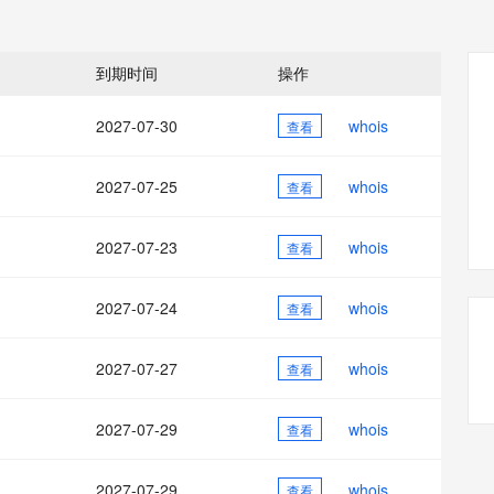
态智能体模型
旗舰 MoE 大模型，百万上下文与顶尖推理能力
图生视频，流
同享
万小智 AI 建站低至 15元/月
Qoder CN
AI 短剧/漫剧
云原生数据库 
快递物流查询
WordPress
成为服务伙
高校合作
点，立即开启云上创新
覆盖公网/内网、递归/权威、移动APP等全场景解析服务
送.CN域名，送备案服务码
基于千问大模型等，支持代码智能生成、研发智能问答
AI助力短剧
GLM-5.2
Wan2.7-T
Ubuntu
服务生态伙伴
到期时间
操作
视觉 Coding、空间感知、多模态思考等全面升级
1M上下文，专为长程任务能力而生
云工开物
企业应用
Works
Night Plan 支持 Qwen 3.8-Max
云原生大数据计算服务 MaxCompute
AI 办公
容器服务 Kub
NEW
Red Hat
30+ 款产品免费体验
Data Agent 驱动的一站式 Data+AI 开发治理平台
夜间 5 折，Qwen/Meoo/TokenPlan 客户专享
面向分析的企业级SaaS模式云数据仓库
AI智能应用
提供一站式管
科研合作
2027-07-30
whois
查看
ERP
堂（旗舰版）
SUSE
智能客服
AI 应用构建
大模型原生
CRM
防护产品
2个月
自动承接线索
2027-07-25
whois
查看
建站小程序
Qoder
大模型服务平台百炼-应用模版
OA 办公系统
HOT
NEW
面向真实软件
个人版上线、团队版降价；千问3.8-Max首发发尝鲜
丰富多元化的应用模版和解决方案
力提升
2027-07-23
whois
财税管理
查看
模板建站
万有无界
大模型服务平台百炼-智能体
400电话
定制建站
的模型效果
灵活可视化地构建企业级 Agent
2027-07-24
whois
查看
方案
广告营销
模板小程序
秒悟
人工智能平台 PAI
2027-07-27
whois
定制小程序
查看
云端极速 AI 
新一代 AI 视频生成模型，深度适配广告营销等场景
AI Native 的算法工程平台，一站式完成建模、训练、推理服务部署
APP 开发
2027-07-29
whois
查看
建站系统
2027-07-29
whois
查看