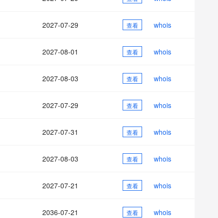
AI 应用
10分钟微调：让0.6B模型媲美235B模
多模态数据信
型
依托云原生高可用架构,实现Dify私有化部署
2027-07-29
whois
用1%尺寸在特定领域达到大模型90%以上效果
查看
一个 AI 助手
超强辅助，Bol
即刻拥有 DeepSeek-R1 满血版
在企业官网、通讯软件中为客户提供 AI 客服
2027-08-01
whois
查看
多种方案随心选，轻松解锁专属 DeepSeek
2027-08-03
whois
查看
2027-07-29
whois
查看
2027-07-31
whois
查看
2027-08-03
whois
查看
2027-07-21
whois
查看
2036-07-21
whois
查看