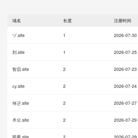
存储
天池大赛
能看、能想、能动手的多模
云解析DNS
解决方案免费试用 新老
电子合同
最高领取价值200元试用
安全
网络与CDN
AI 算法大赛
Qwen3-VL-Plus
畅捷通
域名
长度
注册时间
大数据开发治理平台 Data
AI 产品 免费试用
网络
安全
云开发大赛
Tableau 订阅
1亿+ 大模型 tokens 和 
ヅ.site
1
2026-07-30
可观测
入门学习赛
中间件
AI空中课堂在线直播课
云防火墙
140+云产品 免费试用
大模型服务
上云与迁云
云原生的云上边界网络安全
产品新客免费试用，最长1
数据库
刘.site
1
2026-07-25
生态解决方案
千问AI平台-Token Plan
企业出海
大模型ACA认证体验
大数据计算
助力企业全员 AI 认知与能
智启.site
2
2026-07-23
行业生态解决方案
政企业务
媒体服务
千问AI平台-模型体验
开发者生态解决方案
在线体验全尺寸、多种模态
су.site
2
2026-07-24
企业服务与云通信
AI 开发和 AI 应用解决
Happy 系列大模型
域名与网站
해군.site
2
2026-07-27
终端用户计算
추모.site
2
2026-07-29
Serverless
大模型解决方案
照看.site
2
2026-07-29
开发工具