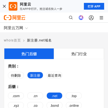
打开 APP
阿里云万网
whois首页
>
新注册.net域名
热门后缀
热门行业
类别
：
待删除
新注册
最近查询
后缀
：
.com
.cn
.net
.top
.xyz
.co
.bond
.online