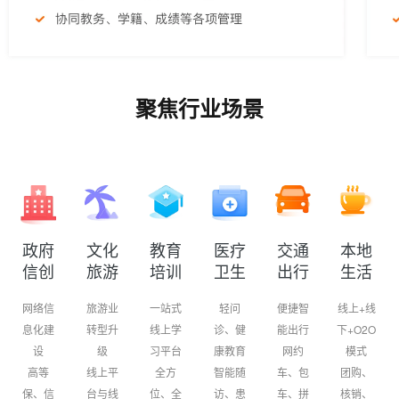
聚焦行业场景
政府
文化
教育
医疗
交通
本地
信创
旅游
培训
卫生
出行
生活
网络信
旅游业
一站式
轻问
便捷智
线上+线
息化建
转型升
线上学
诊、健
能出行
下+O2O
设
级
习平台
康教育
网约
模式
高等
线上平
全方
智能随
车、包
团购、
保、信
台与线
位、全
访、患
车、拼
核销、