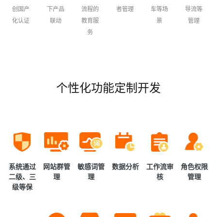
创国产
下产品
流程的
者管理
车等场
导流等
化认证
联动
教育服
景
管理
务
个性化功能定制开发
系统通过
网站群管
敏感词管
数据分析
工作流审
角色权限
二级、三
理
理
核
管理
级等保