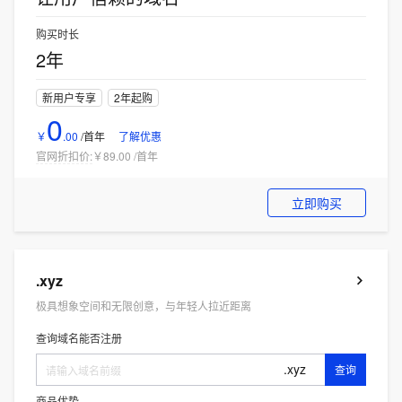
购买时长
2年
新用户专享
2年起购
0
￥
.
00
/首年
了解优惠
官网折扣价:
￥89.00
/
首年
立即购买
.xyz
极具想象空间和无限创意，与年轻人拉近距离
查询域名能否注册
.xyz
查询
商品优势