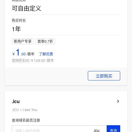
可自由定义
购买时长
1年
新用户专享
首单0.7折
1
￥
.
00
/首年
了解优惠
官网折扣价:
￥109.00
/
首年
立即购买
.icu
.ICU = I see You
查询域名能否注册
.icu
查询