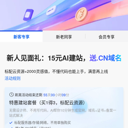
新客专享
新老同享
会员专享
新人见面礼：15元AI建站，
送.CN域名
标配云资源+2000灵感值，不懂代码也能上手，满意再上线
活动规则
距离活动结束还剩
55
天
00
小时
09
分
特惠建站套餐（买1得3，标配云资源）
无需设计师、不用写代码，AI帮你10分钟生成官网，域名+证书+备案一
站式解决
标配服务器/存储/网络，不用单独购买