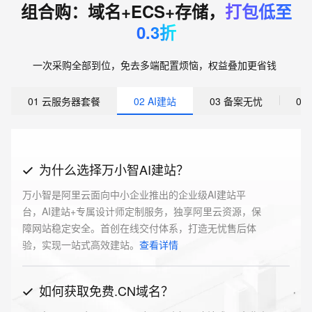
组合购：域名+ECS+存储，
打包低至
0.3折
一次采购全部到位，免去多端配置烦恼，权益叠加更省钱
01 云服务器套餐
02 AI建站
03 备案无忧
0
为什么选择万小智AI建站？
万小智是阿里云面向中小企业推出的企业级AI建站平
台，AI建站+专属设计师定制服务，独享阿里云资源，保
障网站稳定安全。首创在线交付体系，打造无忧售后体
验，实现一站式高效建站。
查看详情
如何获取免费.CN域名？