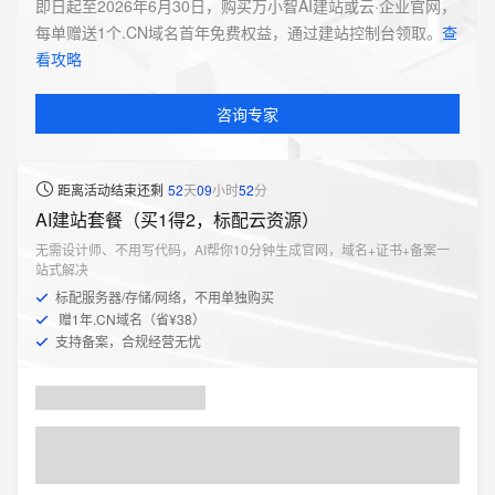
即日起至2026年6月30日，购买万小智AI建站或云·企业官网，
每单赠送1个.CN域名首年免费权益，通过建站控制台领取。
查
看攻略
咨询专家
距离活动结束还剩
52
天
09
小时
52
分
AI建站套餐（买1得2，标配云资源）
无需设计师、不用写代码，AI帮你10分钟生成官网，域名+证书+备案一
站式解决
标配服务器/存储/网络，不用单独购买
赠1年.CN域名（省¥38）
支持备案，合规经营无忧