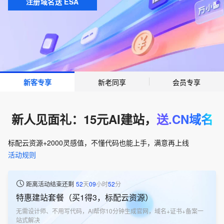
注册域名送 ESA
新客专享
新老同享
会员专享
新人见面礼：15元AI建站，
送.CN域名
标配云资源+2000灵感值，不懂代码也能上手，满意再上线
活动规则
距离活动结束还剩
52
天
09
小时
52
分
特惠建站套餐（买1得3，标配云资源）
无需设计师、不用写代码，AI帮你10分钟生成官网，域名+证书+备案一
站式解决