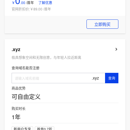
￥
.
00
/首年
了解优惠
官网折扣价:
￥89.00
/
首年
立即购买
.xyz
极具想象空间和无限创意，与年轻人拉近距离
查询域名能否注册
.xyz
查询
商品优势
可自由定义
购买时长
1年
新用户专享
首单0.7折