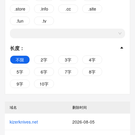
.store
.info
.cc
.site
.fun
.tv
长度
：
不限
2字
3字
4字
5字
6字
7字
8字
9字
10字
域名
删除时间
kizerknives.net
2026-08-05