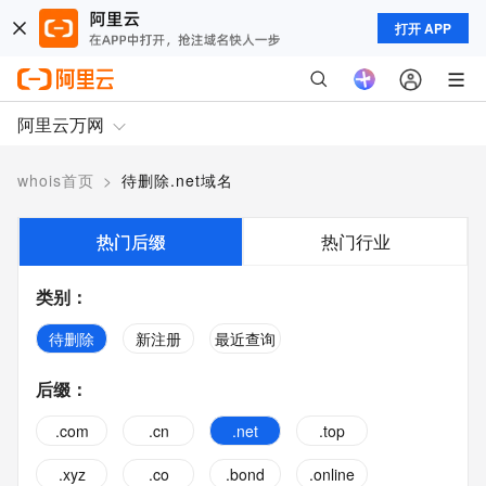
打开 APP
阿里云万网
whois首页
>
待删除.net域名
热门后缀
热门行业
类别
：
待删除
新注册
最近查询
后缀
：
.com
.cn
.net
.top
.xyz
.co
.bond
.online