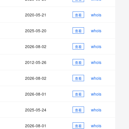
AI 应用
10分钟微调：让0.6B模型媲美235B模
多模态数据信
型
依托云原生高可用架构,实现Dify私有化部署
2020-05-21
whois
用1%尺寸在特定领域达到大模型90%以上效果
查看
一个 AI 助手
超强辅助，Bol
即刻拥有 DeepSeek-R1 满血版
在企业官网、通讯软件中为客户提供 AI 客服
2025-05-20
whois
查看
多种方案随心选，轻松解锁专属 DeepSeek
2026-08-02
whois
查看
2012-05-26
whois
查看
2026-08-02
whois
查看
2026-08-01
whois
查看
2025-05-24
whois
查看
2026-08-01
whois
查看