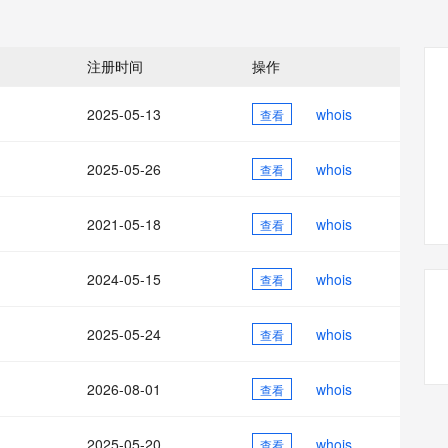
态智能体模型
旗舰 MoE 大模型，百万上下文与顶尖推理能力
图生视频，流
同享
万小智 AI 建站低至 15元/月
Qoder CN
AI 短剧/漫剧
云原生数据库 
快递物流查询
WordPress
成为服务伙
高校合作
点，立即开启云上创新
覆盖公网/内网、递归/权威、移动APP等全场景解析服务
送.CN域名，送备案服务码
基于千问大模型等，支持代码智能生成、研发智能问答
AI助力短剧
GLM-5.2
Wan2.7-T
Ubuntu
服务生态伙伴
注册时间
操作
视觉 Coding、空间感知、多模态思考等全面升级
1M上下文，专为长程任务能力而生
云工开物
企业应用
Works
Night Plan 支持 Qwen 3.8-Max
云原生大数据计算服务 MaxCompute
AI 办公
容器服务 Kub
NEW
Red Hat
30+ 款产品免费体验
Data Agent 驱动的一站式 Data+AI 开发治理平台
夜间 5 折，Qwen/Meoo/TokenPlan 客户专享
面向分析的企业级SaaS模式云数据仓库
AI智能应用
提供一站式管
科研合作
2025-05-13
whois
查看
ERP
堂（旗舰版）
SUSE
智能客服
AI 应用构建
大模型原生
CRM
防护产品
2个月
自动承接线索
2025-05-26
whois
查看
建站小程序
Qoder
大模型服务平台百炼-应用模版
OA 办公系统
HOT
NEW
面向真实软件
个人版上线、团队版降价；千问3.8-Max首发发尝鲜
丰富多元化的应用模版和解决方案
力提升
2021-05-18
whois
财税管理
查看
模板建站
万有无界
大模型服务平台百炼-智能体
400电话
定制建站
的模型效果
灵活可视化地构建企业级 Agent
2024-05-15
whois
查看
方案
广告营销
模板小程序
秒悟
人工智能平台 PAI
2025-05-24
whois
定制小程序
查看
云端极速 AI 
新一代 AI 视频生成模型，深度适配广告营销等场景
AI Native 的算法工程平台，一站式完成建模、训练、推理服务部署
APP 开发
2026-08-01
whois
查看
建站系统
2025-05-20
whois
查看