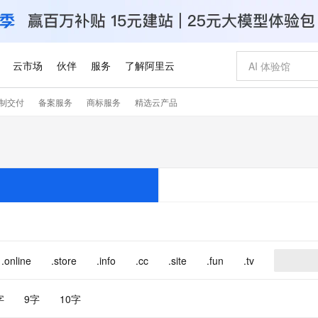
云市场
伙伴
服务
了解阿里云
制交付
备案服务
商标服务
精选云产品
AI 特惠
数据与 API
成为产品伙伴
企业增值服务
最佳实践
价格计算器
AI 场景体
基础软件
产品伙伴合
阿里云认证
市场活动
配置报价
大模型
自助选配和估算价格
新方式
睿译宝，AI翻译排版一步到位
智启 AI 普惠权益
产品生态集成认证中心
企业支持计划
云上春晚
域名与网站
千问官方 MaaS 平台，为开发者和 Agent 而生，新用户赠送 1 亿 + tokens 额度
Qwen Aud
AI Coding
阿里云Maa
2026 阿里云
云服务器 E
为企业打
数据集
Windows
大模型认证
模型
NEW
NEW
交付可用成果
值低价云产品抢先购
上传文档即自动完成翻译和格式还原
至高享 1亿+免费 tokens，加速 Al 应用落地
提供智能易用的域名与建站服务
智能编程，一键
安全可靠、
产品生态伙伴
专家技术服务
云上奥运之旅
弹性计算合作
阿里云中企出
手机三要素
宝塔 Linux
全部认证
价格优势
有专属领域专家
GLM-5.2：长任务时代开源旗舰模型
阿里云 OPC 创新助力计划
千问大模型
即刻拥有 DeepS
AI 电商营销
对象存储 O
大模型
产品生态伙伴工作台
企业增值服务台
云栖战略参考
云存储合作计
云栖大会
身份实名认证
CentOS
训练营
推动算力普惠，释放技术红利
最高返9万
多领域专家智能体,一键组建 AI 虚拟交付团队
快速构建应用程序和网站，即刻迈出上云第一步
至高百万元 Token 补贴，加速一人公司成长
多元化、高性能、安全可靠的大模型服务
真正可用的 1M 上下文,一次完成代码全链路开发
轻松解锁专属 Dee
从图文生成到
云上的中国
数据库合作计
活动全景
短信
Docker
图片和
站式影视创作平台
Hermes Agent，打造自进化智能体
Token Plan 模型订阅计划
数字证书管理服务（原SSL证书）
5 分钟轻松部署
AI 广告创作
无影云电脑
企业成长
NEW
信息公告
看见新力量
云网络合作计
OCR 文字识别
JAVA
证享300元代金券
可视化编排打通从文字构思到成片全链路闭环
全托管，含MySQL、PostgreSQL、SQL Server、MariaDB多引擎
自主进化，持久记忆，越用越聪明
Qwen3.8-Max 首发尝鲜，限时加量 10 倍，夜间低至2折
实现全站HTTPS，呈现可信的WEB访问
图文、视频一
随时随地安
.online
.store
.info
.cc
.site
.fun
.tv
Kimi-K3
HappyHors
NEW
魔搭 Mode
loud
服务实践
官网公告
Kimi 最新旗舰模型，长程编程与推理利器
让文字生成流
金融模力时刻
Salesforce O
版
发票查验
全能环境
Claude Code + GStack 打造工程团队
千问办公，限时限量积分加倍
Qoder
低代码高效构
AI 建站
短信服务
型
NEW
作计划
计划
创新中心
魔搭 ModelSc
字
9字
10字
健康状态
理服务
让AI从“聊天伙伴”进化为能干活的“数字员工”
安装技能 GStack，拥有专属 AI 工程团队
你的AI工作搭子，覆盖日常办公高频场景
面向真实软件的智能体编程平台
0 代码专业建
客户案例
天气预报查询
操作系统
Deepseek-v4-pro
HappyHors
态合作计划