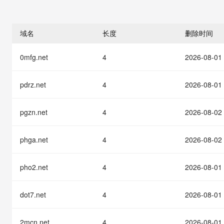
存储
天池大赛
能看、能想、能动手的多模
云解析DNS
解决方案免费试用 新老
电子合同
最高领取价值200元试用
安全
网络与CDN
AI 算法大赛
Qwen3-VL-Plus
畅捷通
域名
长度
删除时间
大数据开发治理平台 Data
AI 产品 免费试用
网络
安全
云开发大赛
Tableau 订阅
1亿+ 大模型 tokens 和 
0mfg.net
4
2026-08-01
可观测
入门学习赛
中间件
AI空中课堂在线直播课
云防火墙
140+云产品 免费试用
大模型服务
上云与迁云
云原生的云上边界网络安全
产品新客免费试用，最长1
数据库
pdrz.net
4
2026-08-01
生态解决方案
千问AI平台-Token Plan
企业出海
大模型ACA认证体验
大数据计算
助力企业全员 AI 认知与能
pgzn.net
4
2026-08-02
行业生态解决方案
政企业务
媒体服务
千问AI平台-模型体验
开发者生态解决方案
在线体验全尺寸、多种模态
phga.net
4
2026-08-02
企业服务与云通信
AI 开发和 AI 应用解决
Happy 系列大模型
域名与网站
pho2.net
4
2026-08-01
终端用户计算
dot7.net
4
2026-08-01
Serverless
大模型解决方案
2mcn.net
4
2026-08-01
开发工具