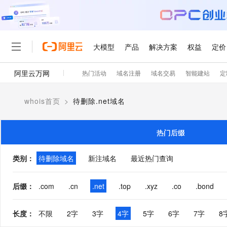
大模型
产品
解决方案
权益
定价
阿里云万网
热门活动
域名注册
域名交易
智能建站
定
大模型
产品
解决方案
权益
定价
云市场
伙伴
服务
了解阿里云
精选产品
精选解决方案
普惠上云
产品定价
精选商城
成为销售伙伴
售前咨询
为什么选择阿里云
千问AI平台
whois首页
>
待删除.net域名
了解云产品的定价详情
大模型服务平台百炼
千问办公，解锁你的工作
普惠上云 官方力荐
分销伙伴
在线服务
网站建设
什么是云计算
大
大模型服务与应用平台
企业级Agent产品，直接
云服务器38元/年起，超
咨询伙伴
多端小程序
技术领先
热门后缀
云上成本管理
售后服务
轻量应用服务器
Agency Agents：拥
官方推荐返现计划
大模型
精选产品
精选解决方案
Salesforce 国际版订阅
稳定可靠
管理和优化成本
推荐新用户得奖励，单订单
销售伙伴合作计划
类别
：
待删除域名
新注域名
最近热门查询
自助服务
友盟天域
安全合规
人工智能与机器学习
AI
文本生成
云数据库 RDS
HappyHorse 打造一
云工开物
无影生态合作计划
在线服务
观测云
分析师报告
高校专属算力普惠，学生认
计算
互联网应用开发
后缀
：
.com
.cn
.net
.top
.xyz
.co
.bond
Qwen3.8-Max
HOT
Salesforce On Alibaba C
工单服务
智能体时代全能旗舰模型
Tuya 物联网平台阿里云
研究报告与白皮书
人工智能平台 PAI
快速拥有专属 OpenClaw
大模
Consulting Partner 合
大数据
容器
免费试用
短信专区
长度
：
不限
2字
3字
4字
5字
6字
7字
8
一站式AI开发、训练和推
蓝凌 OA
Qwen3.7-Plus
AI 大模型销售与服务生
现代化应用