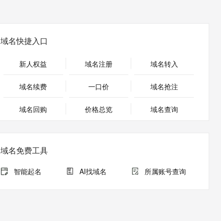
安全
畅自然，细节丰富
高表现力语音合成大模型，语音克隆听感自然
我要投诉
PolarDB
上云场景组合购
Milvus 弹性伸缩功能新增节
伴
漫剧创作，剧本、分镜、视频高效生成
100%兼容MySQL、PostgreSQL，兼容Oracle，支持集中和分布式
覆盖90%+业务场景，专享组合折扣价
点支持范围
2V
VPN
Fun-ASR
文戏情感细腻自然，动作戏激烈拳拳到肉，实现更强表演能力
支持中英文自由切换，具备更强的噪声鲁棒性
ernetes 版 ACK
云聚AI 严选权益
AI 原生数据库服务发布
域名快捷入口
SSL 证书
，一键激活高效办公新体验
理容器应用的 K8s 服务
精选AI产品，从模型到应用全链提效
Agent 数据网关
堡垒机
新人权益
域名注册
域名转入
AI 用量加速计划
云原生数据库 PolarDB
应用
防火墙
、识别商机，让客服更高效、服务更出色。
新老同享，达量后返
Agentic Database 发布
域名续费
一口价
域名抢注
千问办公
主机安全
NEW
的智能体编程平台
一站式AI生产力平台
域名回购
价格总览
域名查询
AI 应用及服务市场
伶鹊
企业级人与Agent协作平台，接入和调度多个数字员工
智能客服平台，对话机器人、对话分析、智能外呼
AI 应用
域名免费工具
大模型服务平台百炼 - 全妙
大模型
应用创作平台
多模态内容创作工具，已接入 DeepSeek
智能起名
AI找域名
所属账号查询
自然语言处理
数据标注
机器学习