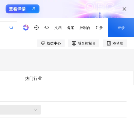
文档
备案
控制台
注册
登录
权益中心
域名控制台
移动端
验
作计划
器
AI 活动
专业服务
服务伙伴合作计划
开发者社区
加入我们
产品动态
服务平台百炼
阿里云 OPC 创新助力计划
一站式生成采购清单，支持单品或批量购买
io：打造专属 AI 语音助手
S产品伙伴计划（繁花）
峰会
CS
造的大模型服务与应用开发平台
一句话生成原生可编辑精美 PPT 文稿
AI 生产力先锋
Al MaaS 服务伙伴赋能合作
域名
博文
Careers
至高可申请百万元
Qwen3.8-Max 模型上线
开启高性价比 AI 编程新体验
弹性可伸缩的云计算服务
Qwen-Audio-3.0-Realtime 端到端实时语音角色扮演
输入一句话想法, 轻松生成专业的 PPT
先锋实践拓展 AI 生产力的边界
Token 补贴，五大权
计划
海大会
伙伴信用分合作计划
商标
问答
社会招聘
热门行业
益加速 OPC 成功
eek-V4-Pro
SS
一键部署幻兽帕鲁游戏服务器
飞天发布时刻
HOT
Open Search 向量检索版支
划
备案
电子书
校园招聘
pSeek-V4-Pro
视频创作，一键激活电商全链路生产力
稳定、安全、高性价比、高性能的云存储服务
一键购买专属联机服务器，轻松开启游戏
所见，即是所愿
持视频检索 Pipeline 功能
更多支持
划
公司注册
镜像站
视频生成
语音识别与合成
专属 QwenPaw
漫剧工坊：一站式动画创作平台
AI 实训营
HOT
应用身份服务 (IDaaS)
合作伙伴培训与认证
划
上云迁移
站生成，高效打造优质广告素材
全接入的云上超级电脑
从聊天伙伴进化为能主动干活的本地数字员工
快速生产连贯的高质量长漫剧
从基础到进阶，Agent 创客手把手教你
OpenClaw 管理能力上线
e-1.1-T2V
Qwen3-TTS-Flash
lScope
我要反馈
查询合作伙伴
畅细腻的高质量视频
离线语音合成大模型，多语言方言自适应，低延迟高稳定
n Alibaba Cloud ISV 合作
代维服务
建企业门户网站
10 分钟搭建微信、支付宝小程序
MaxCompute MaxFrame 提
创新加速
ope
登录合作伙伴管理后台
我要建议
站，无忧落地极速上线
以可视化方式快速构建移动和 PC 门户网站
国内短信简单易用，安全可靠，秒级触达，全球覆盖200+国家和地区。
高效部署网站，快速应用到小程序
供自动弹性内存功能
e-1.1-I2V
Cosyvoice-V3-Flash