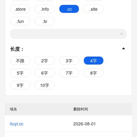
.store
.info
.cc
.site
.fun
.tv
长度
：
不限
2字
3字
4字
5字
6字
7字
8字
9字
10字
域名
删除时间
0uyi.cc
2026-08-01