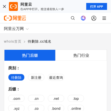
打开 APP
阿里云万网
whois首页
>
待删除.cc域名
热门后缀
热门行业
类别
：
待删除
新注册
最近查询
后缀
：
.com
.cn
.net
.top
.xyz
.co
.bond
.online