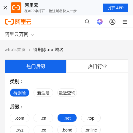
打开 APP
阿里云万网
whois首页
>
待删除.net域名
热门后缀
热门行业
类别
：
待删除
新注册
最近查询
后缀
：
.com
.cn
.net
.top
.xyz
.co
.bond
.online