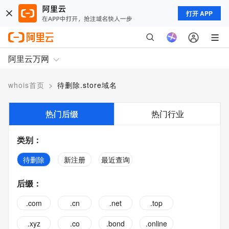
打开 APP
阿里云万网
whois首页
>
待删除.store域名
热门后缀
热门行业
类别
：
待删除
新注册
最近查询
后缀
：
.com
.cn
.net
.top
.xyz
.co
.bond
.online