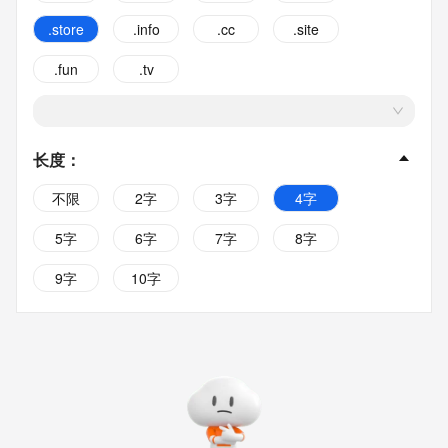
.store
.info
.cc
.site
.fun
.tv
长度
：
不限
2字
3字
4字
5字
6字
7字
8字
9字
10字