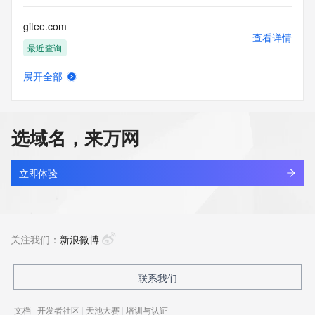
gitee.com
查看详情
最近查询
展开全部
gitees.cn
查看详情
最近查询
选域名，来万网
github3.com
查看详情
新注册
立即体验
githubusercontenl.com
查看详情
新注册
关注我们：
新浪微博
gititer.com
联系我们
查看详情
最近查询
文档
|
开发者社区
|
天池大赛
|
培训与认证