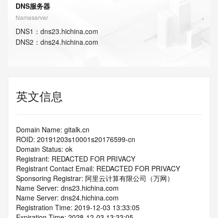
DNS服务器
Nameserver
DNS
1
：
dns23.hichina.com
DNS
2
：
dns24.hichina.com
英文信息
Domain Name: gitalk.cn
ROID: 20191203s10001s20176599-cn
Domain Status: ok
Registrant: REDACTED FOR PRIVACY
Registrant Contact Email: REDACTED FOR PRIVACY
Sponsoring Registrar: 阿里云计算有限公司（万网）
Name Server: dns23.hichina.com
Name Server: dns24.hichina.com
Registration Time: 2019-12-03 13:33:05
Expiration Time: 2028-12-03 13:33:05