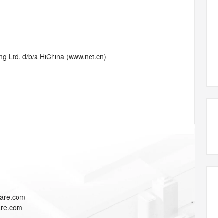
态智能体模型
旗舰 MoE 大模型，百万上下文与顶尖推理能力
图生视频，流
同享
万小智 AI 建站低至 15元/月
Qoder CN
AI 短剧/漫剧
云原生数据库 
快递物流查询
WordPress
成为服务伙
高校合作
点，立即开启云上创新
覆盖公网/内网、递归/权威、移动APP等全场景解析服务
送.CN域名，送备案服务码
基于千问大模型等，支持代码智能生成、研发智能问答
AI助力短剧
GLM-5.2
Wan2.7-T
Ubuntu
服务生态伙伴
视觉 Coding、空间感知、多模态思考等全面升级
1M上下文，专为长程任务能力而生
云工开物
企业应用
Works
Night Plan 支持 Qwen 3.8-Max
云原生大数据计算服务 MaxCompute
AI 办公
容器服务 Kub
NEW
Red Hat
30+ 款产品免费体验
Data Agent 驱动的一站式 Data+AI 开发治理平台
夜间 5 折，Qwen/Meoo/TokenPlan 客户专享
面向分析的企业级SaaS模式云数据仓库
AI智能应用
提供一站式管
科研合作
g Ltd. d/b/a HiChina (www.net.cn)
ERP
堂（旗舰版）
SUSE
智能客服
AI 应用构建
大模型原生
CRM
防护产品
2个月
自动承接线索
建站小程序
Qoder
大模型服务平台百炼-应用模版
OA 办公系统
HOT
NEW
面向真实软件
个人版上线、团队版降价；千问3.8-Max首发发尝鲜
丰富多元化的应用模版和解决方案
力提升
财税管理
模板建站
万有无界
大模型服务平台百炼-智能体
400电话
定制建站
的模型效果
灵活可视化地构建企业级 Agent
方案
广告营销
模板小程序
秒悟
人工智能平台 PAI
定制小程序
云端极速 AI 
新一代 AI 视频生成模型，深度适配广告营销等场景
AI Native 的算法工程平台，一站式完成建模、训练、推理服务部署
APP 开发
lare.com
建站系统
lare.com