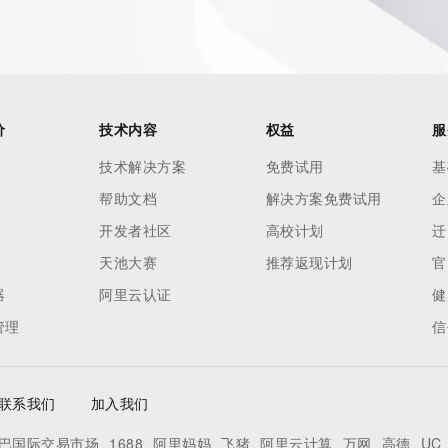
价
技术内容
权益
服
技术解决方案
免费试用
基
帮助文档
解决方案免费试用
企
开发者社区
高校计划
迁
天池大赛
推荐返现计划
官
器
阿里云认证
健
管理
信
联系我们
加入我们
巴国际交易市场
1688
阿里妈妈
飞猪
阿里云计算
万网
高德
UC