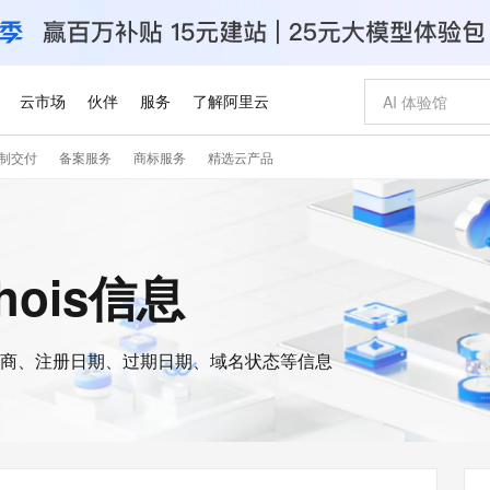
云市场
伙伴
服务
了解阿里云
制交付
备案服务
商标服务
精选云产品
AI 特惠
数据与 API
成为产品伙伴
企业增值服务
最佳实践
价格计算器
AI 场景体
基础软件
产品伙伴合
阿里云认证
市场活动
配置报价
大模型
自助选配和估算价格
新方式
睿译宝，AI翻译排版一步到位
智启 AI 普惠权益
产品生态集成认证中心
企业支持计划
云上春晚
域名与网站
千问官方 MaaS 平台，为开发者和 Agent 而生，新用户赠送 1 亿 + tokens 额度
Qwen Aud
AI Coding
阿里云Maa
2026 阿里云
云服务器 E
为企业打
数据集
Windows
大模型认证
模型
NEW
NEW
交付可用成果
值低价云产品抢先购
上传文档即自动完成翻译和格式还原
至高享 1亿+免费 tokens，加速 Al 应用落地
提供智能易用的域名与建站服务
智能编程，一键
安全可靠、
whois信息
产品生态伙伴
专家技术服务
云上奥运之旅
弹性计算合作
阿里云中企出
手机三要素
宝塔 Linux
全部认证
价格优势
有专属领域专家
GLM-5.2：长任务时代开源旗舰模型
阿里云 OPC 创新助力计划
千问大模型
即刻拥有 DeepS
AI 电商营销
对象存储 O
大模型
产品生态伙伴工作台
企业增值服务台
云栖战略参考
云存储合作计
云栖大会
身份实名认证
CentOS
训练营
推动算力普惠，释放技术红利
最高返9万
多领域专家智能体,一键组建 AI 虚拟交付团队
快速构建应用程序和网站，即刻迈出上云第一步
至高百万元 Token 补贴，加速一人公司成长
多元化、高性能、安全可靠的大模型服务
真正可用的 1M 上下文,一次完成代码全链路开发
轻松解锁专属 Dee
从图文生成到
云上的中国
数据库合作计
活动全景
短信
Docker
图片和
商、注册日期、过期日期、域名状态等信息
站式影视创作平台
Hermes Agent，打造自进化智能体
Token Plan 模型订阅计划
数字证书管理服务（原SSL证书）
5 分钟轻松部署
AI 广告创作
无影云电脑
企业成长
NEW
信息公告
看见新力量
云网络合作计
OCR 文字识别
JAVA
证享300元代金券
可视化编排打通从文字构思到成片全链路闭环
全托管，含MySQL、PostgreSQL、SQL Server、MariaDB多引擎
自主进化，持久记忆，越用越聪明
Qwen3.8-Max 首发尝鲜，限时加量 10 倍，夜间低至2折
实现全站HTTPS，呈现可信的WEB访问
图文、视频一
随时随地安
Kimi-K3
HappyHors
NEW
魔搭 Mode
loud
服务实践
官网公告
Kimi 最新旗舰模型，长程编程与推理利器
让文字生成流
金融模力时刻
Salesforce O
版
发票查验
全能环境
Claude Code + GStack 打造工程团队
千问办公，限时限量积分加倍
Qoder
低代码高效构
AI 建站
短信服务
型
NEW
作计划
计划
创新中心
魔搭 ModelSc
健康状态
理服务
让AI从“聊天伙伴”进化为能干活的“数字员工”
安装技能 GStack，拥有专属 AI 工程团队
你的AI工作搭子，覆盖日常办公高频场景
面向真实软件的智能体编程平台
0 代码专业建
客户案例
天气预报查询
操作系统
Deepseek-v4-pro
HappyHors
态合作计划