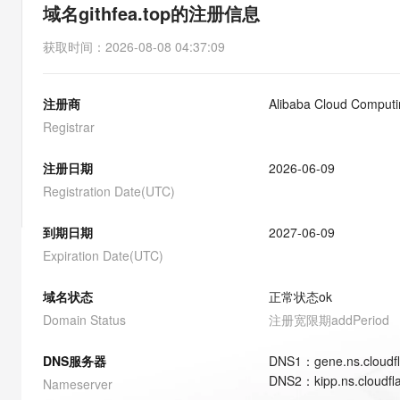
存储
天池大赛
能看、能想、能动手的多模
域名githfea.top的注册信息
云解析DNS
解决方案免费试用 新老
电子合同
最高领取价值200元试用
安全
网络与CDN
AI 算法大赛
Qwen3-VL-Plus
获取时间
：
2026-08-08 04:37:09
畅捷通
大数据开发治理平台 Data
AI 产品 免费试用
网络
安全
云开发大赛
Tableau 订阅
1亿+ 大模型 tokens 和 
注册商
Alibaba Cloud Computin
可观测
入门学习赛
中间件
AI空中课堂在线直播课
云防火墙
140+云产品 免费试用
Registrar
大模型服务
上云与迁云
云原生的云上边界网络安全
产品新客免费试用，最长1
数据库
生态解决方案
注册日期
2026-06-09
千问AI平台-Token Plan
企业出海
大模型ACA认证体验
大数据计算
Registration Date(UTC)
助力企业全员 AI 认知与能
行业生态解决方案
政企业务
媒体服务
千问AI平台-模型体验
到期日期
2027-06-09
开发者生态解决方案
在线体验全尺寸、多种模态
Expiration Date(UTC)
企业服务与云通信
AI 开发和 AI 应用解决
Happy 系列大模型
域名与网站
域名状态
正常状态
ok
Domain Status
注册宽限期
addPeriod
终端用户计算
DNS服务器
DNS
1
：
gene.ns.cloudf
Serverless
大模型解决方案
DNS
2
：
kipp.ns.cloudf
Nameserver
开发工具