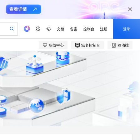
文档
备案
控制台
注册
登录
权益中心
域名控制台
移动端
验
作计划
器
AI 活动
专业服务
服务伙伴合作计划
开发者社区
加入我们
产品动态
服务平台百炼
阿里云 OPC 创新助力计划
一站式生成采购清单，支持单品或批量购买
io：打造专属 AI 语音助手
S产品伙伴计划（繁花）
峰会
CS
造的大模型服务与应用开发平台
一句话生成原生可编辑精美 PPT 文稿
AI 生产力先锋
Al MaaS 服务伙伴赋能合作
域名
博文
Careers
至高可申请百万元
Qwen3.8-Max 模型上线
开启高性价比 AI 编程新体验
弹性可伸缩的云计算服务
Qwen-Audio-3.0-Realtime 端到端实时语音角色扮演
输入一句话想法, 轻松生成专业的 PPT
先锋实践拓展 AI 生产力的边界
Token 补贴，五大权
计划
海大会
伙伴信用分合作计划
商标
问答
社会招聘
益加速 OPC 成功
eek-V4-Pro
SS
一键部署幻兽帕鲁游戏服务器
飞天发布时刻
HOT
Open Search 向量检索版支
划
备案
电子书
校园招聘
pSeek-V4-Pro
视频创作，一键激活电商全链路生产力
稳定、安全、高性价比、高性能的云存储服务
一键购买专属联机服务器，轻松开启游戏
所见，即是所愿
持视频检索 Pipeline 功能
更多支持
划
公司注册
镜像站
视频生成
语音识别与合成
专属 QwenPaw
漫剧工坊：一站式动画创作平台
AI 实训营
HOT
应用身份服务 (IDaaS)
合作伙伴培训与认证
划
上云迁移
站生成，高效打造优质广告素材
全接入的云上超级电脑
从聊天伙伴进化为能主动干活的本地数字员工
快速生产连贯的高质量长漫剧
从基础到进阶，Agent 创客手把手教你
OpenClaw 管理能力上线
e-1.1-T2V
Qwen3-TTS-Flash
lScope
我要反馈
查询合作伙伴
畅细腻的高质量视频
离线语音合成大模型，多语言方言自适应，低延迟高稳定
n Alibaba Cloud ISV 合作
代维服务
建企业门户网站
10 分钟搭建微信、支付宝小程序
MaxCompute MaxFrame 提
创新加速
ope
登录合作伙伴管理后台
我要建议
站，无忧落地极速上线
以可视化方式快速构建移动和 PC 门户网站
国内短信简单易用，安全可靠，秒级触达，全球覆盖200+国家和地区。
高效部署网站，快速应用到小程序
供自动弹性内存功能
e-1.1-I2V
Cosyvoice-V3-Flash