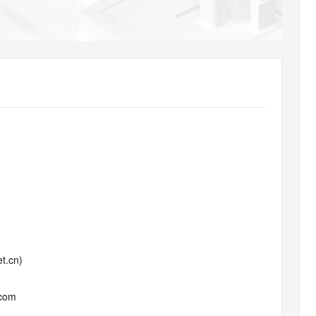
AI 应用
10分钟微调：让0.6B模型媲美235B模
多模态数据信
型
依托云原生高可用架构,实现Dify私有化部署
用1%尺寸在特定领域达到大模型90%以上效果
一个 AI 助手
超强辅助，Bol
即刻拥有 DeepSeek-R1 满血版
在企业官网、通讯软件中为客户提供 AI 客服
多种方案随心选，轻松解锁专属 DeepSeek
t.cn)
.com