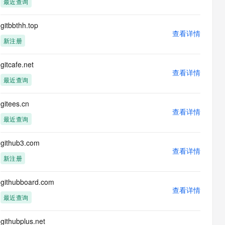
最近查询
息提取
与 AI 智能体进行实时音视频通话
从文本、图片、视频中提取结构化的属性信息
构建支持视频理解的 AI 音视频实时通话应用
gitbbthh.top
查看详情
t.diy 一步搞定创意建站
构建大模型应用的安全防护体系
新注册
通过自然语言交互简化开发流程,全栈开发支持
通过阿里云安全产品对 AI 应用进行安全防护
gitcafe.net
查看详情
最近查询
gitees.cn
查看详情
最近查询
github3.com
查看详情
新注册
githubboard.com
查看详情
最近查询
githubplus.net