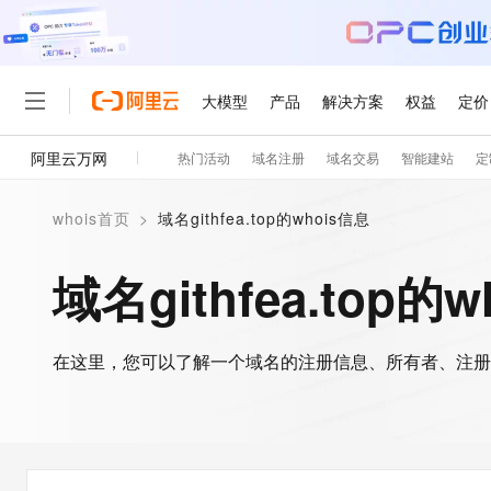
大模型
产品
解决方案
权益
定价
阿里云万网
热门活动
域名注册
域名交易
智能建站
定
大模型
产品
解决方案
权益
定价
云市场
伙伴
服务
了解阿里云
精选产品
精选解决方案
普惠上云
产品定价
精选商城
成为销售伙伴
售前咨询
为什么选择阿里云
千问AI平台
whois首页
>
域名githfea.top的whois信息
了解云产品的定价详情
大模型服务平台百炼
千问办公，解锁你的工作
普惠上云 官方力荐
分销伙伴
在线服务
网站建设
什么是云计算
大
大模型服务与应用平台
企业级Agent产品，直接
云服务器38元/年起，超
域名githfea.top的
咨询伙伴
多端小程序
技术领先
云上成本管理
售后服务
轻量应用服务器
Agency Agents：拥
官方推荐返现计划
大模型
精选产品
精选解决方案
Salesforce 国际版订阅
稳定可靠
管理和优化成本
推荐新用户得奖励，单订单
销售伙伴合作计划
自助服务
友盟天域
安全合规
人工智能与机器学习
AI
文本生成
在这里，您可以了解一个域名的注册信息、所有者、注册
云数据库 RDS
HappyHorse 打造一
云工开物
无影生态合作计划
在线服务
观测云
分析师报告
高校专属算力普惠，学生认
计算
互联网应用开发
Qwen3.8-Max
HOT
Salesforce On Alibaba C
工单服务
智能体时代全能旗舰模型
Tuya 物联网平台阿里云
研究报告与白皮书
人工智能平台 PAI
快速拥有专属 OpenClaw
大模
Consulting Partner 合
大数据
容器
免费试用
短信专区
一站式AI开发、训练和推
蓝凌 OA
Qwen3.7-Plus
AI 大模型销售与服务生
现代化应用