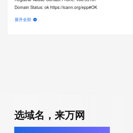
Domain Status: ok https://icann.org/epp#OK
Domain Status: addPeriod https://icann.org/epp#addPeriod
展开全部
Registry Registrant ID: REDACTED FOR PRIVACY
Registrant Name: REDACTED FOR PRIVACY
Registrant Organization: REDACTED FOR PRIVACY
Registrant Street:  REDACTED FOR PRIVACY
Registrant City: REDACTED FOR PRIVACY
Registrant State/Province: chong qing
Registrant Postal Code: REDACTED FOR PRIVACY
Registrant Country: CN
Registrant Phone: REDACTED FOR PRIVACY
Registrant Phone Ext: REDACTED FOR PRIVACY
Registrant Fax: REDACTED FOR PRIVACY
Registrant Fax Ext: REDACTED FOR PRIVACY
选域名，来万网
Registrant Email: Please query the RDDS service of the Registrar
how to contact the Registrant, Admin, or Tech contact of the 
Registry Admin ID: REDACTED FOR PRIVACY