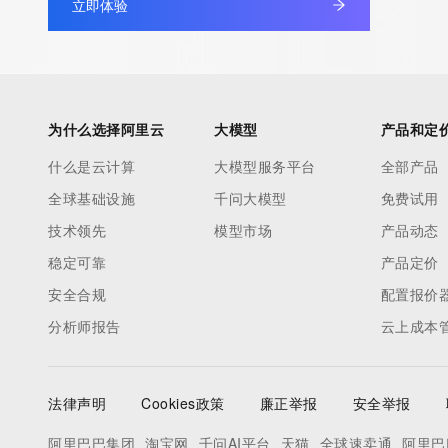
立即体验
Admin Name: 
Admin Organization: 
Admin Street: 
Admin City: 
Admin State/Province: 
为什么选择阿里云
大模型
产品和定
Admin Postal Code: 
什么是云计算
大模型服务平台
全部产品
Admin Country: 
全球基础设施
千问大模型
免费试用
Admin Phone: 
Admin Phone Ext: 
技术领先
模型市场
产品动态
Admin Fax: 
稳定可靠
产品定价
Admin Fax Ext: 
安全合规
配置报价
Admin Email: 
分析师报告
云上成本
Registry Tech ID: REDACTED FOR PRIVACY
Tech Name: 
Tech Organization: 
法律声明
Cookies政策
廉正举报
安全举报
Tech Street: 
Tech City: 
阿里巴巴集团
淘宝网
千问AI平台
天猫
全球速卖通
阿里巴