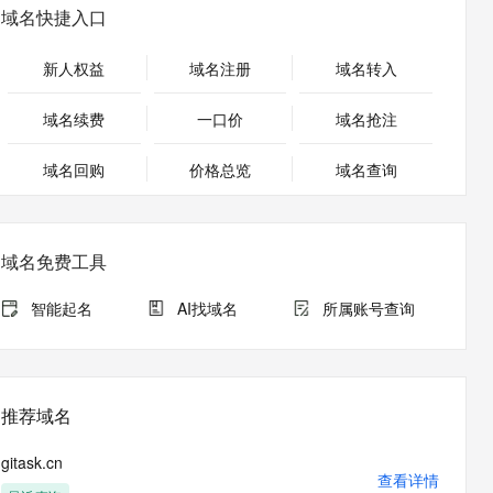
安全
畅自然，细节丰富
高表现力语音合成大模型，语音克隆听感自然
我要投诉
PolarDB
域名快捷入口
上云场景组合购
Milvus 弹性伸缩功能新增节
伴
漫剧创作，剧本、分镜、视频高效生成
100%兼容MySQL、PostgreSQL，兼容Oracle，支持集中和分布式
覆盖90%+业务场景，专享组合折扣价
点支持范围
2V
VPN
Fun-ASR
新人权益
域名注册
域名转入
文戏情感细腻自然，动作戏激烈拳拳到肉，实现更强表演能力
支持中英文自由切换，具备更强的噪声鲁棒性
ernetes 版 ACK
云聚AI 严选权益
AI 原生数据库服务发布
SSL 证书
，一键激活高效办公新体验
理容器应用的 K8s 服务
精选AI产品，从模型到应用全链提效
Agent 数据网关
域名续费
一口价
域名抢注
堡垒机
AI 用量加速计划
云原生数据库 PolarDB
应用
域名回购
价格总览
防火墙
域名查询
、识别商机，让客服更高效、服务更出色。
新老同享，达量后返
Agentic Database 发布
千问办公
主机安全
NEW
的智能体编程平台
一站式AI生产力平台
域名免费工具
AI 应用及服务市场
伶鹊
企业级人与Agent协作平台，接入和调度多个数字员工
智能客服平台，对话机器人、对话分析、智能外呼
智能起名
AI找域名
所属账号查询
AI 应用
大模型服务平台百炼 - 全妙
大模型
应用创作平台
多模态内容创作工具，已接入 DeepSeek
自然语言处理
推荐域名
数据标注
gitask.cn
机器学习
查看详情