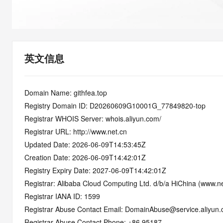
快速部署 Dify，高效搭建 
迁移与运维管理
10 分钟在聊天系统中增加
专有云
英文信息
Domain Name: githfea.top
Registry Domain ID: D20260609G10001G_77849820-top
Registrar WHOIS Server: whois.aliyun.com/
Registrar URL: http://www.net.cn
Updated Date: 2026-06-09T14:53:45Z
Creation Date: 2026-06-09T14:42:01Z
Registry Expiry Date: 2027-06-09T14:42:01Z
Registrar: Alibaba Cloud Computing Ltd. d/b/a HiChina (www.ne
Registrar IANA ID: 1599
Registrar Abuse Contact Email: DomainAbuse@service.aliyun
Registrar Abuse Contact Phone: +86.95187