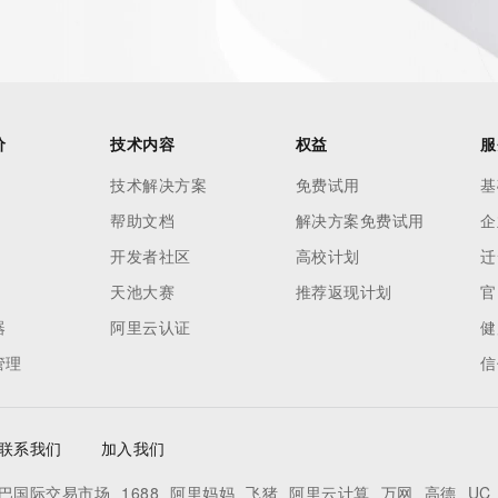
价
技术内容
权益
服
技术解决方案
免费试用
基
帮助文档
解决方案免费试用
企
开发者社区
高校计划
迁
天池大赛
推荐返现计划
官
器
阿里云认证
健
管理
信
联系我们
加入我们
巴国际交易市场
1688
阿里妈妈
飞猪
阿里云计算
万网
高德
UC