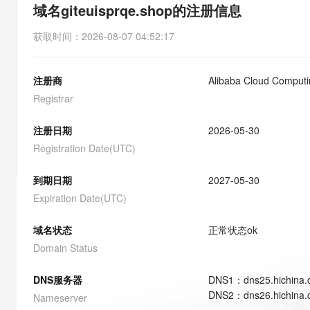
存储
天池大赛
能看、能想、能动手的多模
域名giteuisprqe.shop的注册信息
云解析DNS
解决方案免费试用 新老
电子合同
最高领取价值200元试用
安全
网络与CDN
AI 算法大赛
Qwen3-VL-Plus
获取时间
：
2026-08-07 04:52:17
畅捷通
大数据开发治理平台 Data
AI 产品 免费试用
网络
安全
云开发大赛
Tableau 订阅
1亿+ 大模型 tokens 和 
注册商
Alibaba Cloud Computin
可观测
入门学习赛
中间件
AI空中课堂在线直播课
云防火墙
140+云产品 免费试用
Registrar
大模型服务
上云与迁云
云原生的云上边界网络安全
产品新客免费试用，最长1
数据库
生态解决方案
注册日期
2026-05-30
千问AI平台-Token Plan
企业出海
大模型ACA认证体验
大数据计算
Registration Date(UTC)
助力企业全员 AI 认知与能
行业生态解决方案
政企业务
媒体服务
千问AI平台-模型体验
到期日期
2027-05-30
开发者生态解决方案
在线体验全尺寸、多种模态
Expiration Date(UTC)
企业服务与云通信
AI 开发和 AI 应用解决
Happy 系列大模型
域名与网站
域名状态
正常状态
ok
Domain Status
终端用户计算
DNS服务器
DNS
1
：
dns25.hichina
Serverless
大模型解决方案
DNS
2
：
dns26.hichina
Nameserver
开发工具