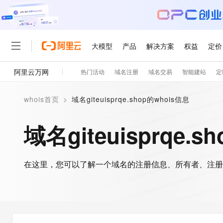
大模型
产品
解决方案
权益
定价
阿里云万网
热门活动
域名注册
域名交易
智能建站
定
大模型
产品
解决方案
权益
定价
云市场
伙伴
服务
了解阿里云
精选产品
精选解决方案
普惠上云
产品定价
精选商城
成为销售伙伴
售前咨询
为什么选择阿里云
千问AI平台
whois首页
>
域名giteuisprqe.shop的whois信息
了解云产品的定价详情
大模型服务平台百炼
千问办公，解锁你的工作
普惠上云 官方力荐
分销伙伴
在线服务
网站建设
什么是云计算
大
大模型服务与应用平台
企业级Agent产品，直接
云服务器38元/年起，超
域名giteuisprqe.
咨询伙伴
多端小程序
技术领先
云上成本管理
售后服务
轻量应用服务器
Agency Agents：拥
官方推荐返现计划
大模型
精选产品
精选解决方案
Salesforce 国际版订阅
稳定可靠
管理和优化成本
推荐新用户得奖励，单订单
销售伙伴合作计划
自助服务
友盟天域
安全合规
人工智能与机器学习
AI
文本生成
在这里，您可以了解一个域名的注册信息、所有者、注册
云数据库 RDS
HappyHorse 打造一
云工开物
无影生态合作计划
在线服务
观测云
分析师报告
高校专属算力普惠，学生认
计算
互联网应用开发
Qwen3.8-Max
HOT
Salesforce On Alibaba C
工单服务
智能体时代全能旗舰模型
Tuya 物联网平台阿里云
研究报告与白皮书
人工智能平台 PAI
快速拥有专属 OpenClaw
大模
Consulting Partner 合
大数据
容器
免费试用
短信专区
一站式AI开发、训练和推
蓝凌 OA
Qwen3.7-Plus
AI 大模型销售与服务生
现代化应用