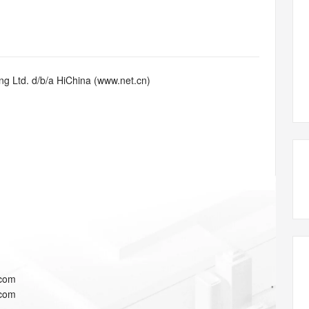
态智能体模型
旗舰 MoE 大模型，百万上下文与顶尖推理能力
图生视频，流
同享
万小智 AI 建站低至 15元/月
Qoder CN
AI 短剧/漫剧
云原生数据库 
快递物流查询
WordPress
成为服务伙
高校合作
点，立即开启云上创新
覆盖公网/内网、递归/权威、移动APP等全场景解析服务
送.CN域名，送备案服务码
基于千问大模型等，支持代码智能生成、研发智能问答
AI助力短剧
GLM-5.2
Wan2.7-T
Ubuntu
服务生态伙伴
视觉 Coding、空间感知、多模态思考等全面升级
1M上下文，专为长程任务能力而生
云工开物
企业应用
Works
Night Plan 支持 Qwen 3.8-Max
云原生大数据计算服务 MaxCompute
AI 办公
容器服务 Kub
NEW
Red Hat
30+ 款产品免费体验
Data Agent 驱动的一站式 Data+AI 开发治理平台
夜间 5 折，Qwen/Meoo/TokenPlan 客户专享
面向分析的企业级SaaS模式云数据仓库
AI智能应用
提供一站式管
科研合作
g Ltd. d/b/a HiChina (www.net.cn)
ERP
堂（旗舰版）
SUSE
智能客服
AI 应用构建
大模型原生
CRM
防护产品
2个月
自动承接线索
建站小程序
Qoder
大模型服务平台百炼-应用模版
OA 办公系统
HOT
NEW
面向真实软件
个人版上线、团队版降价；千问3.8-Max首发发尝鲜
丰富多元化的应用模版和解决方案
力提升
财税管理
模板建站
万有无界
大模型服务平台百炼-智能体
400电话
定制建站
的模型效果
灵活可视化地构建企业级 Agent
方案
广告营销
模板小程序
秒悟
人工智能平台 PAI
定制小程序
云端极速 AI 
新一代 AI 视频生成模型，深度适配广告营销等场景
AI Native 的算法工程平台，一站式完成建模、训练、推理服务部署
APP 开发
.com
建站系统
.com