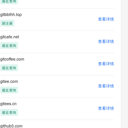
最近查询
息提取
与 AI 智能体进行实时音视频通话
从文本、图片、视频中提取结构化的属性信息
构建支持视频理解的 AI 音视频实时通话应用
gitbbthh.top
查看详情
t.diy 一步搞定创意建站
构建大模型应用的安全防护体系
新注册
通过自然语言交互简化开发流程,全栈开发支持
通过阿里云安全产品对 AI 应用进行安全防护
gitcafe.net
查看详情
最近查询
gitcoffee.com
查看详情
最近查询
gitee.com
查看详情
最近查询
gitees.cn
查看详情
最近查询
github3.com