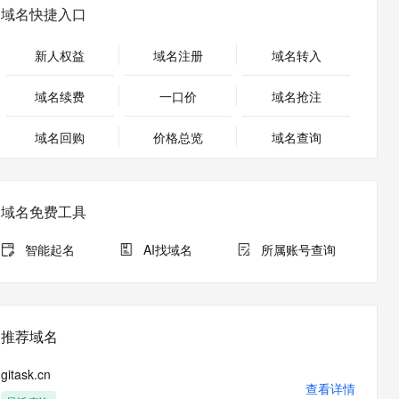
安全
畅自然，细节丰富
高表现力语音合成大模型，语音克隆听感自然
我要投诉
PolarDB
域名快捷入口
上云场景组合购
Milvus 弹性伸缩功能新增节
伴
漫剧创作，剧本、分镜、视频高效生成
100%兼容MySQL、PostgreSQL，兼容Oracle，支持集中和分布式
覆盖90%+业务场景，专享组合折扣价
点支持范围
2V
VPN
Fun-ASR
新人权益
域名注册
域名转入
文戏情感细腻自然，动作戏激烈拳拳到肉，实现更强表演能力
支持中英文自由切换，具备更强的噪声鲁棒性
ernetes 版 ACK
云聚AI 严选权益
AI 原生数据库服务发布
SSL 证书
，一键激活高效办公新体验
理容器应用的 K8s 服务
精选AI产品，从模型到应用全链提效
Agent 数据网关
域名续费
一口价
域名抢注
堡垒机
AI 用量加速计划
云原生数据库 PolarDB
应用
域名回购
价格总览
防火墙
域名查询
、识别商机，让客服更高效、服务更出色。
新老同享，达量后返
Agentic Database 发布
千问办公
主机安全
NEW
的智能体编程平台
一站式AI生产力平台
域名免费工具
AI 应用及服务市场
伶鹊
企业级人与Agent协作平台，接入和调度多个数字员工
智能客服平台，对话机器人、对话分析、智能外呼
智能起名
AI找域名
所属账号查询
AI 应用
大模型服务平台百炼 - 全妙
大模型
应用创作平台
多模态内容创作工具，已接入 DeepSeek
自然语言处理
推荐域名
数据标注
gitask.cn
机器学习
查看详情