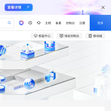
文档
备案
控制台
注册
登录
权益中心
域名控制台
移动端
验
作计划
器
AI 活动
专业服务
服务伙伴合作计划
开发者社区
加入我们
产品动态
服务平台百炼
阿里云 OPC 创新助力计划
一站式生成采购清单，支持单品或批量购买
S产品伙伴计划（繁花）
峰会
CS
造的大模型服务与应用开发平台
Qwen Audio：打造专属 AI 语音助手
一句话生成原生可编辑精美 PPT 文稿
AI 生产力先锋
Al MaaS 服务伙伴赋能合作
域名
博文
Careers
NEW
至高可申请百万元
Qwen3.8-Max 模型上线
开启高性价比 AI 编程新体验
弹性可伸缩的云计算服务
Qwen-Audio-3.0-Realtime 端到端实时语音角色扮演
输入一句话想法, 轻松生成专业的 PPT
先锋实践拓展 AI 生产力的边界
Token 补贴，五大权
计划
海大会
伙伴信用分合作计划
商标
问答
社会招聘
益加速 OPC 成功
eek-V4-Pro
SS
一键部署幻兽帕鲁游戏服务器
飞天发布时刻
HOT
Open Search 向量检索版支
划
备案
电子书
校园招聘
pSeek-V4-Pro
视频创作，一键激活电商全链路生产力
稳定、安全、高性价比、高性能的云存储服务
一键购买专属联机服务器，轻松开启游戏
所见，即是所愿
持视频检索 Pipeline 功能
更多支持
划
公司注册
镜像站
视频生成
语音识别与合成
专属 QwenPaw
漫剧工坊：一站式动画创作平台
AI 实训营
HOT
应用身份服务 (IDaaS)
合作伙伴培训与认证
划
上云迁移
站生成，高效打造优质广告素材
全接入的云上超级电脑
从聊天伙伴进化为能主动干活的本地数字员工
快速生产连贯的高质量长漫剧
从基础到进阶，Agent 创客手把手教你
OpenClaw 管理能力上线
e-1.1-T2V
Qwen3-TTS-Flash
lScope
我要反馈
查询合作伙伴
畅细腻的高质量视频
离线语音合成大模型，多语言方言自适应，低延迟高稳定
n Alibaba Cloud ISV 合作
代维服务
建企业门户网站
10 分钟搭建微信、支付宝小程序
MaxCompute MaxFrame 提
创新加速
ope
登录合作伙伴管理后台
我要建议
站，无忧落地极速上线
以可视化方式快速构建移动和 PC 门户网站
国内短信简单易用，安全可靠，秒级触达，全球覆盖200+国家和地区。
高效部署网站，快速应用到小程序
供自动弹性内存功能
e-1.1-I2V
Cosyvoice-V3-Flash