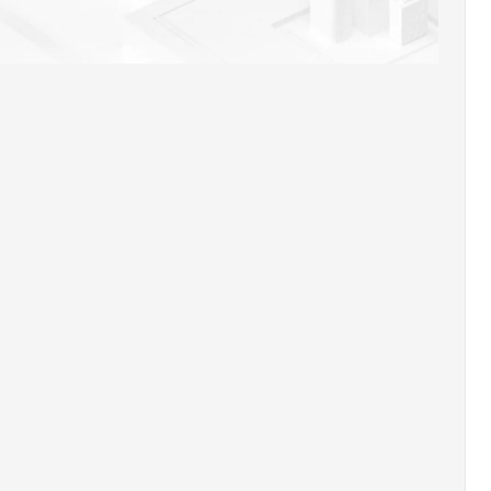
AI 应用
10分钟微调：让0.6B模型媲美235B模
多模态数据信
型
依托云原生高可用架构,实现Dify私有化部署
用1%尺寸在特定领域达到大模型90%以上效果
一个 AI 助手
超强辅助，Bol
即刻拥有 DeepSeek-R1 满血版
在企业官网、通讯软件中为客户提供 AI 客服
多种方案随心选，轻松解锁专属 DeepSeek