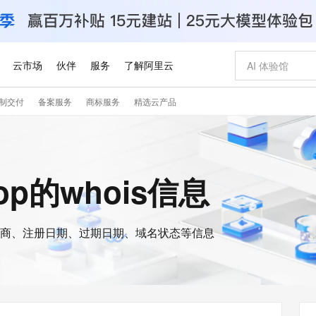
云市场
伙伴
服务
了解阿里云
制交付
备案服务
商标服务
精选云产品
AI 特惠
数据与 API
成为产品伙伴
企业增值服务
最佳实践
价格计算器
AI 场景体
基础软件
产品伙伴合
阿里云认证
市场活动
配置报价
大模型
自助选配和估算价格
新方式
睿译宝，AI翻译排版一步到位
智启 AI 普惠权益
产品生态集成认证中心
企业支持计划
云上春晚
域名与网站
千问官方 MaaS 平台，为开发者和 Agent 而生，新用户赠送 1 亿 + tokens 额度
AI Coding
阿里云Maa
2026 阿里云
云服务器 E
为企业打
数据集
Windows
大模型认证
模型
NEW
交付可用成果
值低价云产品抢先购
上传文档即自动完成翻译和格式还原
至高享 1亿+免费 tokens，加速 Al 应用落地
提供智能易用的域名与建站服务
智能编程，一键
安全可靠、
shop的whois信息
产品生态伙伴
专家技术服务
云上奥运之旅
弹性计算合作
阿里云中企出
手机三要素
宝塔 Linux
全部认证
价格优势
有专属领域专家
GLM-5.2：长任务时代开源旗舰模型
阿里云 OPC 创新助力计划
千问大模型
即刻拥有 DeepS
AI 电商营销
对象存储 O
大模型
产品生态伙伴工作台
企业增值服务台
云栖战略参考
云存储合作计
云栖大会
身份实名认证
CentOS
训练营
推动算力普惠，释放技术红利
最高返9万
多领域专家智能体,一键组建 AI 虚拟交付团队
快速构建应用程序和网站，即刻迈出上云第一步
至高百万元 Token 补贴，加速一人公司成长
多元化、高性能、安全可靠的大模型服务
真正可用的 1M 上下文,一次完成代码全链路开发
轻松解锁专属 Dee
从图文生成到
云上的中国
数据库合作计
活动全景
短信
Docker
图片和
商、注册日期、过期日期、域名状态等信息
站式影视创作平台
Hermes Agent，打造自进化智能体
Token Plan 模型订阅计划
数字证书管理服务（原SSL证书）
5 分钟轻松部署
AI 广告创作
无影云电脑
企业成长
NEW
信息公告
看见新力量
云网络合作计
OCR 文字识别
JAVA
证享300元代金券
可视化编排打通从文字构思到成片全链路闭环
全托管，含MySQL、PostgreSQL、SQL Server、MariaDB多引擎
自主进化，持久记忆，越用越聪明
Qwen3.8-Max 首发尝鲜，限时加量 10 倍，夜间低至2折
实现全站HTTPS，呈现可信的WEB访问
图文、视频一
随时随地安
Kimi-K3
HappyHors
NEW
魔搭 Mode
loud
服务实践
官网公告
Kimi 最新旗舰模型，长程编程与推理利器
让文字生成流
金融模力时刻
Salesforce O
版
发票查验
全能环境
Claude Code + GStack 打造工程团队
千问办公，限时限量积分加倍
Qoder
低代码高效构
AI 建站
短信服务
型
NEW
作计划
计划
创新中心
魔搭 ModelSc
健康状态
理服务
让AI从“聊天伙伴”进化为能干活的“数字员工”
安装技能 GStack，拥有专属 AI 工程团队
你的AI工作搭子，覆盖日常办公高频场景
面向真实软件的智能体编程平台
0 代码专业建
客户案例
天气预报查询
操作系统
Deepseek-v4-pro
HappyHors
态合作计划