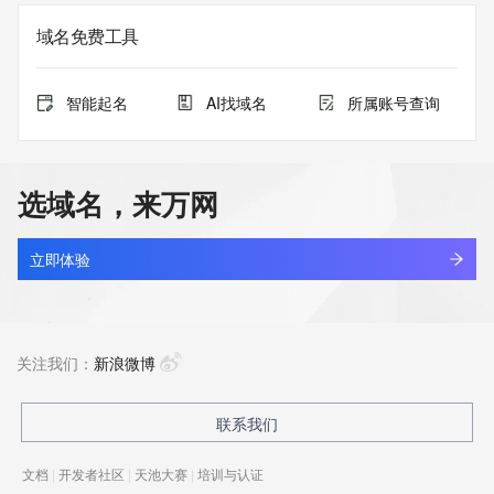
域名免费工具
智能起名
AI找域名
所属账号查询
选域名，来万网
立即体验
关注我们：
新浪微博
联系我们
文档
|
开发者社区
|
天池大赛
|
培训与认证