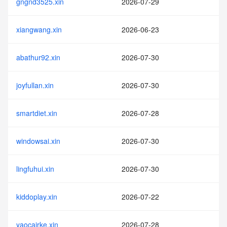
gngnd3525.xin
2026-07-29
xiangwang.xin
2026-06-23
abathur92.xin
2026-07-30
joyfullan.xin
2026-07-30
smartdiet.xin
2026-07-28
windowsai.xin
2026-07-30
lingfuhui.xin
2026-07-30
kiddoplay.xin
2026-07-22
yaocairke.xin
2026-07-28