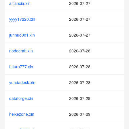
aitianxia.xin
2026-07-27
yyyy17220.xin
2026-07-27
junnuo001.xin
2026-07-27
nodecraft.xin
2026-07-28
futuro777.xin
2026-07-28
yundadesk.xin
2026-07-28
dataforge.xin
2026-07-28
heikezone.xin
2026-07-29