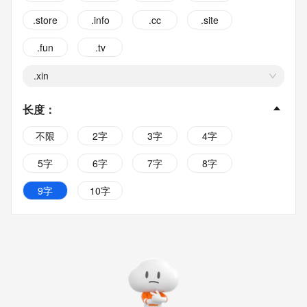
.store
.info
.cc
.site
.fun
.tv
.xin
长度
：
不限
2字
3字
4字
5字
6字
7字
8字
9字
10字