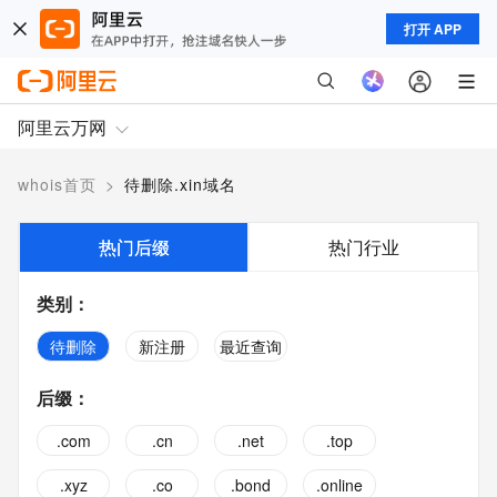
打开 APP
阿里云万网
whois首页
>
待删除.xin域名
热门后缀
热门行业
类别
：
待删除
新注册
最近查询
后缀
：
.com
.cn
.net
.top
.xyz
.co
.bond
.online