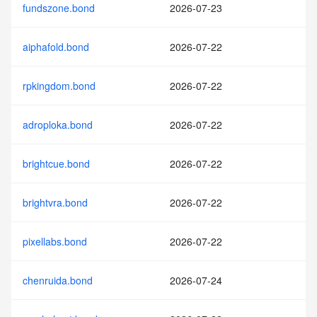
fundszone.bond
2026-07-23
aiphafold.bond
2026-07-22
rpkingdom.bond
2026-07-22
adroploka.bond
2026-07-22
brightcue.bond
2026-07-22
brightvra.bond
2026-07-22
pixellabs.bond
2026-07-22
chenruida.bond
2026-07-24