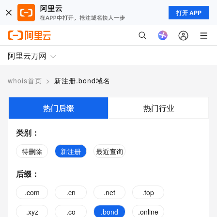
打开 APP
阿里云万网
whois首页
>
新注册.bond域名
热门后缀
热门行业
类别
：
待删除
新注册
最近查询
后缀
：
.com
.cn
.net
.top
.xyz
.co
.bond
.online