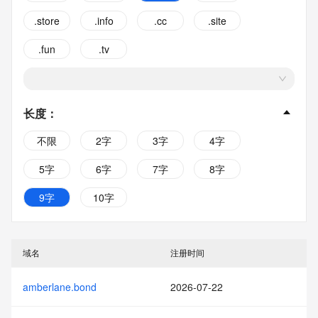
.store
.info
.cc
.site
.fun
.tv
长度
：
不限
2字
3字
4字
5字
6字
7字
8字
9字
10字
域名
注册时间
amberlane.bond
2026-07-22