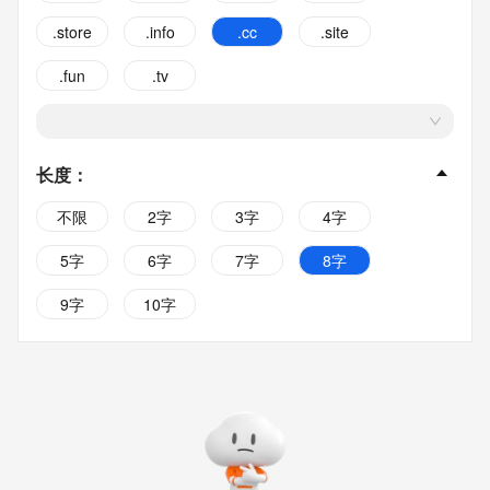
.store
.info
.cc
.site
.fun
.tv
长度
：
不限
2字
3字
4字
5字
6字
7字
8字
9字
10字