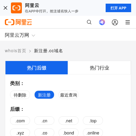
打开 APP
阿里云万网
whois首页
>
新注册.cc域名
热门后缀
热门行业
类别
：
待删除
新注册
最近查询
后缀
：
.com
.cn
.net
.top
.xyz
.co
.bond
.online