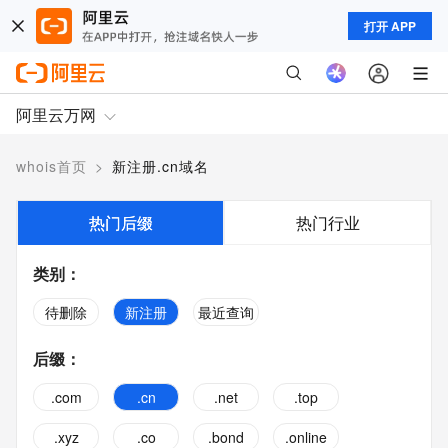
打开 APP
阿里云万网
whois首页
>
新注册.cn域名
热门后缀
热门行业
类别
：
待删除
新注册
最近查询
后缀
：
.com
.cn
.net
.top
.xyz
.co
.bond
.online