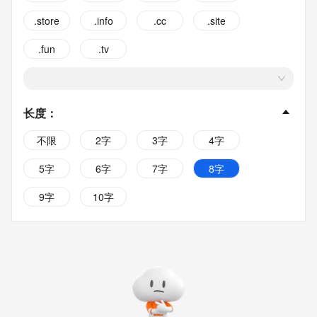
.store
.info
.cc
.site
.fun
.tv
长度
：
不限
2字
3字
4字
5字
6字
7字
8字
9字
10字