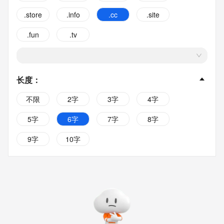
.store
.info
.cc
.site
.fun
.tv
长度
：
不限
2字
3字
4字
5字
6字
7字
8字
9字
10字