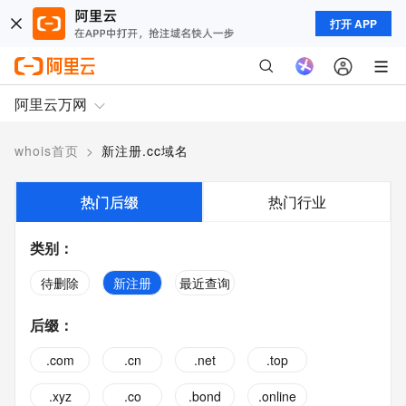
打开 APP
阿里云万网
whois首页
>
新注册.cc域名
热门后缀
热门行业
类别
：
待删除
新注册
最近查询
后缀
：
.com
.cn
.net
.top
.xyz
.co
.bond
.online