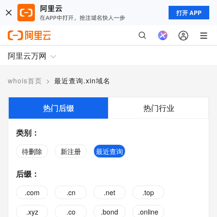
打开 APP
阿里云万网
whois首页
>
最近查询.xin域名
热门后缀
热门行业
类别
：
待删除
新注册
最近查询
后缀
：
.com
.cn
.net
.top
.xyz
.co
.bond
.online