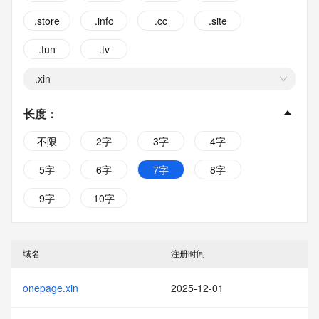
.store
.info
.cc
.site
.fun
.tv
.xin
长度
：
不限
2字
3字
4字
5字
6字
7字
8字
9字
10字
域名
注册时间
onepage.xin
2025-12-01