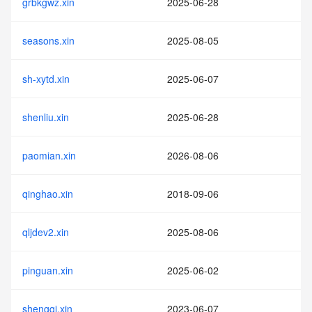
grbkgwz.xin
2025-06-28
seasons.xin
2025-08-05
sh-xytd.xin
2025-06-07
shenliu.xin
2025-06-28
paomian.xin
2026-08-06
qinghao.xin
2018-09-06
qljdev2.xin
2025-08-06
pinguan.xin
2025-06-02
shengqi.xin
2023-06-07