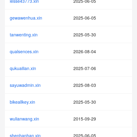
iesse43773.xin
2025-06-05
gewawenhua.xin
2025-06-05
tanwenting.xin
2025-05-30
qualsences.xin
2026-08-04
qukuailian.xin
2025-07-06
sayuwadmin.xin
2025-08-03
bikeallkey.xin
2025-05-30
wulianwang.xin
2015-09-29
shenhanhan.xin
2025-06-05