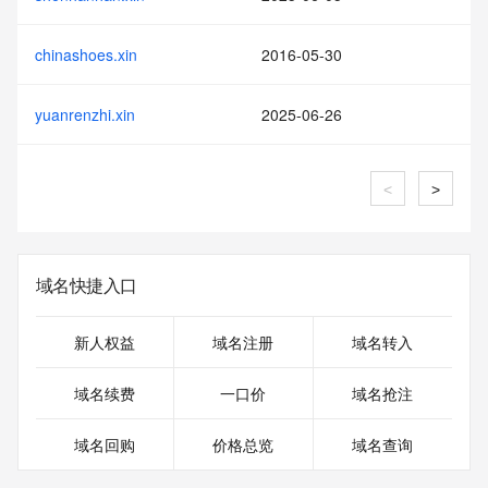
chinashoes.xin
2016-05-30
yuanrenzhi.xin
2025-06-26
<
>
域名快捷入口
新人权益
域名注册
域名转入
域名续费
一口价
域名抢注
域名回购
价格总览
域名查询