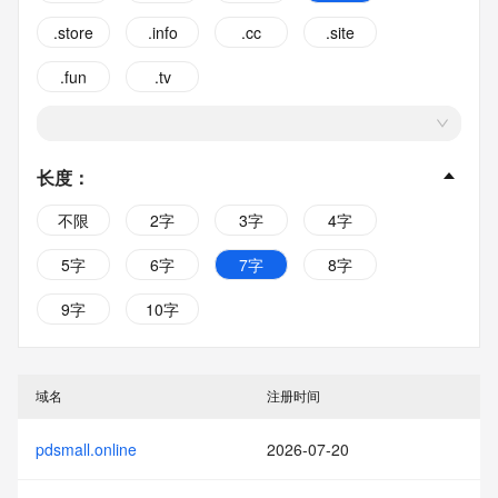
.store
.info
.cc
.site
.fun
.tv
长度
：
不限
2字
3字
4字
5字
6字
7字
8字
9字
10字
域名
注册时间
pdsmall.online
2026-07-20