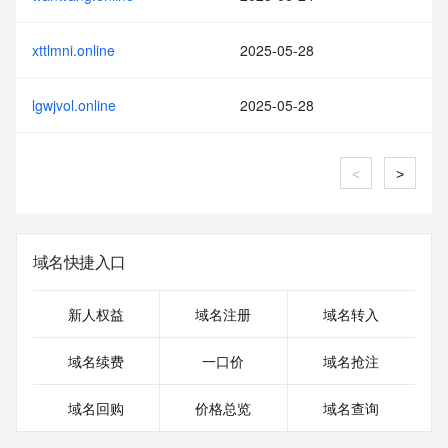
xttlmni.online
2025-05-28
lgwjvol.online
2025-05-28
<
>
域名快捷入口
新人权益
域名注册
域名转入
域名续费
一口价
域名抢注
域名回购
价格总览
域名查询