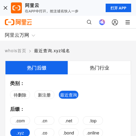
打开 APP
阿里云万网
whois首页
>
最近查询.xyz域名
热门后缀
热门行业
类别
：
待删除
新注册
最近查询
后缀
：
.com
.cn
.net
.top
.xyz
.co
.bond
.online