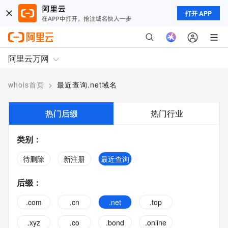
打开 APP
阿里云万网
whois首页
>
最近查询.net域名
热门后缀
热门行业
类别
：
待删除
新注册
最近查询
后缀
：
.com
.cn
.net
.top
.xyz
.co
.bond
.online