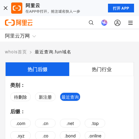
打开 APP
阿里云万网
whois首页
>
最近查询.fun域名
热门后缀
热门行业
类别
：
待删除
新注册
最近查询
后缀
：
.com
.cn
.net
.top
.xyz
.co
.bond
.online