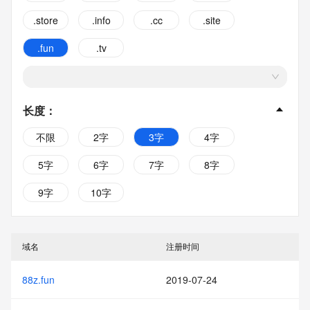
.store
.info
.cc
.site
.fun
.tv
长度
：
不限
2字
3字
4字
5字
6字
7字
8字
9字
10字
域名
注册时间
88z.fun
2019-07-24