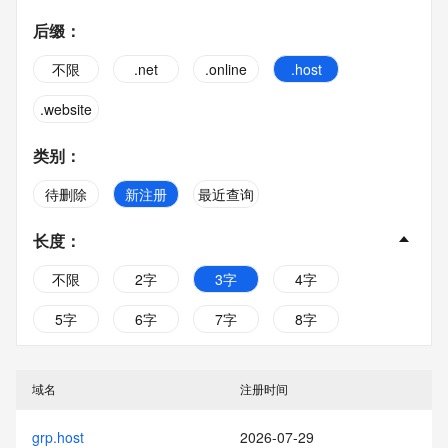
后缀
：
不限
.net
.online
.host
.website
类别
：
待删除
新注册
最近查询
长度
：
不限
2字
3字
4字
5字
6字
7字
8字
9字
10字
域名
注册时间
grp.host
2026-07-29