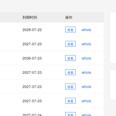
态智能体模型
旗舰 MoE 大模型，百万上下文与顶尖推理能力
图生视频，流
同享
万小智 AI 建站低至 15元/月
Qoder CN
AI 短剧/漫剧
云原生数据库 
快递物流查询
WordPress
成为服务伙
高校合作
点，立即开启云上创新
覆盖公网/内网、递归/权威、移动APP等全场景解析服务
送.CN域名，送备案服务码
基于千问大模型等，支持代码智能生成、研发智能问答
AI助力短剧
GLM-5.2
Wan2.7-T
Ubuntu
服务生态伙伴
到期时间
操作
视觉 Coding、空间感知、多模态思考等全面升级
1M上下文，专为长程任务能力而生
云工开物
企业应用
Works
Night Plan 支持 Qwen 3.8-Max
云原生大数据计算服务 MaxCompute
AI 办公
容器服务 Kub
NEW
Red Hat
30+ 款产品免费体验
Data Agent 驱动的一站式 Data+AI 开发治理平台
夜间 5 折，Qwen/Meoo/TokenPlan 客户专享
面向分析的企业级SaaS模式云数据仓库
AI智能应用
提供一站式管
科研合作
2028-07-22
whois
查看
ERP
堂（旗舰版）
SUSE
智能客服
AI 应用构建
大模型原生
CRM
防护产品
2个月
自动承接线索
2027-07-23
whois
查看
建站小程序
Qoder
大模型服务平台百炼-应用模版
OA 办公系统
HOT
NEW
面向真实软件
个人版上线、团队版降价；千问3.8-Max首发发尝鲜
丰富多元化的应用模版和解决方案
力提升
2036-07-23
whois
财税管理
查看
模板建站
万有无界
大模型服务平台百炼-智能体
400电话
定制建站
的模型效果
灵活可视化地构建企业级 Agent
2027-07-23
whois
查看
方案
广告营销
模板小程序
秒悟
人工智能平台 PAI
2027-07-23
whois
定制小程序
查看
云端极速 AI 
新一代 AI 视频生成模型，深度适配广告营销等场景
AI Native 的算法工程平台，一站式完成建模、训练、推理服务部署
APP 开发
2027-07-23
whois
查看
建站系统
2027-07-24
whois
查看