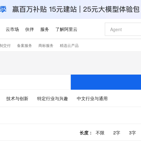
云市场
伙伴
服务
了解阿里云
制交付
备案服务
商标服务
精选云产品
AI 特惠
数据与 API
成为产品伙伴
企业增值服务
最佳实践
价格计算器
AI 场景体
基础软件
产品伙伴合
阿里云认证
市场活动
配置报价
大模型
自助选配和估算价格
步到位
智启 AI 普惠权益
产品生态集成认证中心
企业支持计划
云上春晚
域名与网站
Qwen Audio：打造专属 AI 语音助手
千问官方 MaaS 平台，为开发者和 Agent 而生，新用户赠送 1 亿 + tokens 额度
一句话生成原生
AI Coding
阿里云Maa
2026 阿里云
云服务器 E
为企业打
数据集
Windows
大模型认证
模型
NEW
NEW
格式还原
值低价云产品抢先购
至高享 1亿+免费 tokens，加速 Al 应用落地
提供智能易用的域名与建站服务
Qwen-Audio-3.0-Realtime 端到端实时语音角色扮演
输入一句话想法,
智能编程，一键
安全可靠、
产品生态伙伴
专家技术服务
云上奥运之旅
弹性计算合作
阿里云中企出
手机三要素
宝塔 Linux
全部认证
价格优势
开源旗舰模型
即刻拥有 DeepSeek-V4-Pro
阿里云 OPC 创新助力计划
千问大模型
一键部署幻兽
AI 电商营销
对象存储 O
大模型
产品生态伙伴工作台
企业增值服务台
云栖战略参考
云存储合作计
云栖大会
身份实名认证
CentOS
训练营
推动算力普惠，释放技术红利
最高返9万
真正可用的 1M 上下文,一次完成代码全链路开发
快速构建应用程序和网站，即刻迈出上云第一步
轻松解锁专属 DeepSeek-V4-Pro
至高百万元 Token 补贴，加速一人公司成长
多元化、高性能、安全可靠的大模型服务
一键购买专属
从图文生成到
技术与创新
特定行业与兴趣
中文行业与通用
云上的中国
数据库合作计
活动全景
短信
Docker
图片和
自进化智能体
5 分钟轻松部署专属 QwenPaw
Token Plan 模型订阅计划
数字证书管理服务（原SSL证书）
高效搭建 AI
AI 广告创作
无影云电脑
企业成长
NEW
HOT
信息公告
看见新力量
云网络合作计
OCR 文字识别
JAVA
越聪明
证享300元代金券
全托管，含MySQL、PostgreSQL、SQL Server、MariaDB多引擎
Qwen3.8-Max 首发尝鲜，限时加量 10 倍，夜间低至2折
实现全站 HTTPS，呈现可信的 Web 访问
从聊天伙伴进化为能主动干活的本地数字员工
图文、视频一
随时随地安
Kimi-K3
HappyHors
NEW
魔搭 Mode
loud
服务实践
官网公告
Kimi 最新旗舰模型，长程编程与推理利器
让文字生成流
金融模力时刻
Salesforce O
版
发票查验
全能环境
Claude Code + GStack 打造工程团队
千问办公，限时限量积分加倍
Qoder
低代码高效构
AI 建站
短信服务
型
NEW
作计划
计划
创新中心
魔搭 ModelSc
长度
：
不限
2字
3字
健康状态
理服务
让AI从“聊天伙伴”进化为能干活的“数字员工”
安装技能 GStack，拥有专属 AI 工程团队
你的AI工作搭子，覆盖日常办公高频场景
面向真实软件的智能体编程平台
0 代码专业建
客户案例
天气预报查询
操作系统
Deepseek-v4-pro
HappyHors
态合作计划