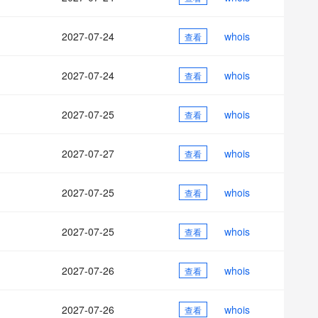
AI 应用
10分钟微调：让0.6B模型媲美235B模
多模态数据信
型
依托云原生高可用架构,实现Dify私有化部署
2027-07-24
whois
用1%尺寸在特定领域达到大模型90%以上效果
查看
一个 AI 助手
超强辅助，Bol
即刻拥有 DeepSeek-R1 满血版
在企业官网、通讯软件中为客户提供 AI 客服
2027-07-24
whois
查看
多种方案随心选，轻松解锁专属 DeepSeek
2027-07-25
whois
查看
2027-07-27
whois
查看
2027-07-25
whois
查看
2027-07-25
whois
查看
2027-07-26
whois
查看
2027-07-26
whois
查看