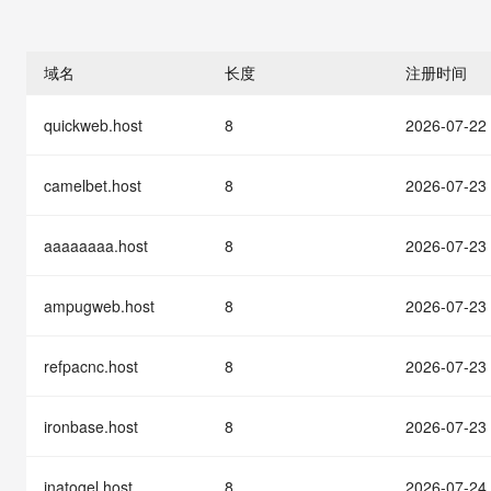
存储
天池大赛
能看、能想、能动手的多模
云解析DNS
解决方案免费试用 新老
电子合同
最高领取价值200元试用
安全
网络与CDN
AI 算法大赛
Qwen3-VL-Plus
畅捷通
域名
长度
注册时间
大数据开发治理平台 Data
AI 产品 免费试用
网络
安全
云开发大赛
Tableau 订阅
1亿+ 大模型 tokens 和 
quickweb.host
8
2026-07-22
可观测
入门学习赛
中间件
AI空中课堂在线直播课
云防火墙
140+云产品 免费试用
大模型服务
上云与迁云
云原生的云上边界网络安全
产品新客免费试用，最长1
数据库
camelbet.host
8
2026-07-23
生态解决方案
千问AI平台-Token Plan
企业出海
大模型ACA认证体验
大数据计算
助力企业全员 AI 认知与能
aaaaaaaa.host
8
2026-07-23
行业生态解决方案
政企业务
媒体服务
千问AI平台-模型体验
开发者生态解决方案
在线体验全尺寸、多种模态
ampugweb.host
8
2026-07-23
企业服务与云通信
AI 开发和 AI 应用解决
Happy 系列大模型
域名与网站
refpacnc.host
8
2026-07-23
终端用户计算
ironbase.host
8
2026-07-23
Serverless
大模型解决方案
inatogel.host
8
2026-07-24
开发工具