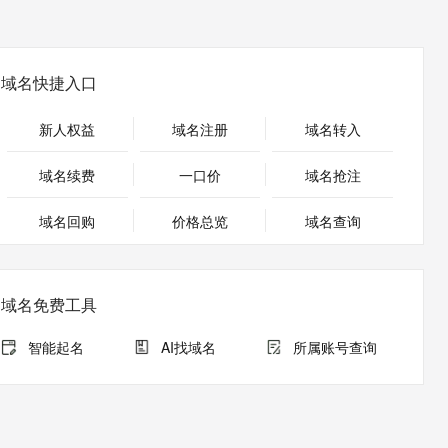
安全
畅自然，细节丰富
高表现力语音合成大模型，语音克隆听感自然
我要投诉
PolarDB
上云场景组合购
伴
Qoder CN V1.7.0 发布
漫剧创作，剧本、分镜、视频高效生成
100%兼容MySQL、PostgreSQL，兼容Oracle，支持集中和分布式
覆盖90%+业务场景，专享组合折扣价
2V
VPN
Fun-ASR
文戏情感细腻自然，动作戏激烈拳拳到肉，实现更强表演能力
支持中英文自由切换，具备更强的噪声鲁棒性
ernetes 版 ACK
云聚AI 严选权益
云安全中心 AI BAS 智能自动
域名快捷入口
SSL 证书
，一键激活高效办公新体验
理容器应用的 K8s 服务
精选AI产品，从模型到应用全链提效
化模拟渗透攻击产品发布
堡垒机
新人权益
域名注册
域名转入
AI 用量加速计划
DataWorks ChatBI 会话支持
应用
防火墙
、识别商机，让客服更高效、服务更出色。
新老同享，达量后返
上传临时文件分析
域名续费
一口价
域名抢注
千问办公
主机安全
NEW
的智能体编程平台
一站式AI生产力平台
域名回购
价格总览
域名查询
AI 应用及服务市场
伶鹊
企业级人与Agent协作平台，接入和调度多个数字员工
智能客服平台，对话机器人、对话分析、智能外呼
AI 应用
域名免费工具
大模型服务平台百炼 - 全妙
大模型
应用创作平台
多模态内容创作工具，已接入 DeepSeek
智能起名
AI找域名
所属账号查询
自然语言处理
数据标注
机器学习