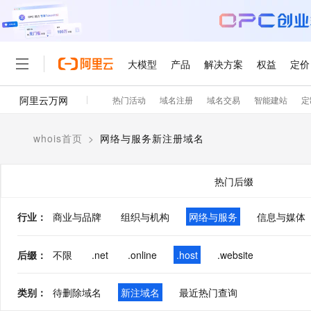
大模型
产品
解决方案
权益
定价
阿里云万网
热门活动
域名注册
域名交易
智能建站
定
大模型
产品
解决方案
权益
定价
云市场
伙伴
服务
了解阿里云
精选产品
精选解决方案
普惠上云
产品定价
精选商城
成为销售伙伴
售前咨询
为什么选择阿里云
千问AI平台
whois首页
>
网络与服务新注册域名
了解云产品的定价详情
大模型服务平台百炼
睿译宝，AI翻译排版一
普惠上云 官方力荐
分销伙伴
在线服务
网站建设
什么是云计算
大
大模型服务与应用平台
上传文档即自动完成翻译和
云服务器38元/年起，超
咨询伙伴
多端小程序
技术领先
热门后缀
云上成本管理
售后服务
轻量应用服务器
GLM-5.2：长任务时代
官方推荐返现计划
大模型
精选产品
精选解决方案
Salesforce 国际版订阅
稳定可靠
管理和优化成本
推荐新用户得奖励，单订单
销售伙伴合作计划
行业
：
商业与品牌
组织与机构
网络与服务
自助服务
信息与媒体
友盟天域
安全合规
人工智能与机器学习
AI
文本生成
云数据库 RDS
Hermes Agent，打造
云工开物
无影生态合作计划
在线服务
观测云
分析师报告
自主进化，持久记忆，越用
高校专属算力普惠，学生认
计算
互联网应用开发
后缀
：
不限
.net
.online
.host
.website
Qwen3.8-Max
HOT
Salesforce On Alibaba C
工单服务
智能体时代全能旗舰模型
Tuya 物联网平台阿里云
研究报告与白皮书
人工智能平台 PAI
快速拥有专属 OpenClaw
大模
Consulting Partner 合
大数据
容器
免费试用
短信专区
类别
：
待删除域名
新注域名
最近热门查询
一站式AI开发、训练和推
蓝凌 OA
Qwen3.7-Plus
AI 大模型销售与服务生
现代化应用