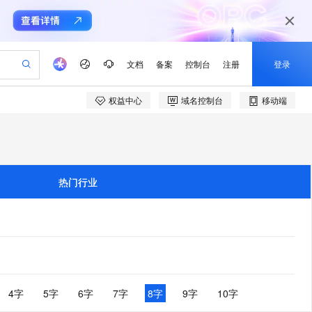
文档
备案
控制台
注册
登录
权益中心
域名控制台
移动端
验
作计划
器
AI 活动
专业服务
服务伙伴合作计划
开发者社区
加入我们
产品动态
服务平台百炼
阿里云 OPC 创新助力计划
一站式生成采购清单，支持单品或批量购买
可编辑精美 PPT 文稿
S产品伙伴计划（繁花）
峰会
CS
造的大模型服务与应用开发平台
Agency Agents：拥有专属领域专家
AI 生产力先锋
Al MaaS 服务伙伴赋能合作
域名
博文
Careers
PolarDB Agentic Database
至高可申请百万元
 轻松生成专业的 PPT
开启高性价比 AI 编程新体验
弹性可伸缩的云计算服务
先锋实践拓展 AI 生产力的边界
发布
多领域专家智能体,一键组建 AI 虚拟交付团队
Token 补贴，五大权
计划
海大会
伙伴信用分合作计划
商标
问答
社会招聘
热门行业
益加速 OPC 成功
帕鲁游戏服务器
SS
HappyHorse 打造一站式影视创作平台
飞天发布时刻
HOT
秒悟 Meoo CLI 支持一键部
划
备案
电子书
校园招聘
联机服务器，轻松开启游戏
视频创作，一键激活电商全链路生产力
稳定、安全、高性价比、高性能的云存储服务
所见，即是所愿
署项目至阿里云账号
可视化编排打通从文字构思到成片全链路闭环
更多支持
划
公司注册
镜像站
视频生成
语音识别与合成
 智能体与工作流应用
漫剧工坊：一站式动画创作平台
AI 实训营
Flink OSS 支持
合作伙伴培训与认证
划
上云迁移
站生成，高效打造优质广告素材
全接入的云上超级电脑
通过阿里云百炼高效搭建AI应用,助力高效开发
快速生产连贯的高质量长漫剧
从基础到进阶，Agent 创客手把手教你
AssumeRole 角色自定义
e-1.1-T2V
Qwen3-TTS-Flash
lScope
我要反馈
查询合作伙伴
畅细腻的高质量视频
离线语音合成大模型，多语言方言自适应，低延迟高稳定
n Alibaba Cloud ISV 合作
代维服务
建企业门户网站
10 分钟搭建微信、支付宝小程序
百炼 Qwen3.7-Flash 系列模
创新加速
ope
登录合作伙伴管理后台
4字
5字
6字
7字
8字
9字
10字
我要建议
站，无忧落地极速上线
以可视化方式快速构建移动和 PC 门户网站
国内短信简单易用，安全可靠，秒级触达，全球覆盖200+国家和地区。
高效部署网站，快速应用到小程序
型发布
e-1.1-I2V
Cosyvoice-V3-Flash