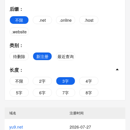
后缀
：
不限
.net
.online
.host
.website
类别
：
待删除
新注册
最近查询
长度
：
不限
2字
3字
4字
5字
6字
7字
8字
9字
10字
域名
注册时间
yu9.net
2026-07-27