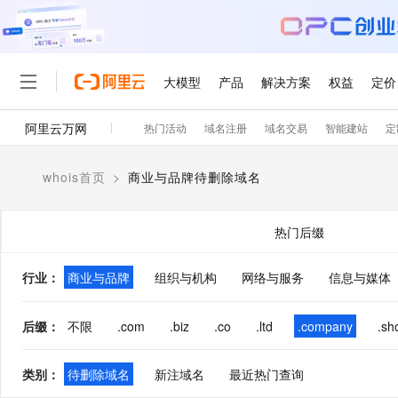
大模型
产品
解决方案
权益
定价
阿里云万网
热门活动
域名注册
域名交易
智能建站
定
大模型
产品
解决方案
权益
定价
云市场
伙伴
服务
了解阿里云
精选产品
精选解决方案
普惠上云
产品定价
精选商城
成为销售伙伴
售前咨询
为什么选择阿里云
千问AI平台
whois首页
>
商业与品牌待删除域名
了解云产品的定价详情
大模型服务平台百炼
千问办公，解锁你的工作
普惠上云 官方力荐
分销伙伴
在线服务
网站建设
什么是云计算
大
大模型服务与应用平台
企业级Agent产品，直接
云服务器38元/年起，超
咨询伙伴
多端小程序
技术领先
热门后缀
云上成本管理
售后服务
轻量应用服务器
Agency Agents：拥
官方推荐返现计划
大模型
精选产品
精选解决方案
Salesforce 国际版订阅
稳定可靠
管理和优化成本
推荐新用户得奖励，单订单
销售伙伴合作计划
行业
：
商业与品牌
组织与机构
网络与服务
自助服务
信息与媒体
友盟天域
安全合规
人工智能与机器学习
AI
文本生成
云数据库 RDS
HappyHorse 打造一
云工开物
无影生态合作计划
在线服务
观测云
分析师报告
高校专属算力普惠，学生认
计算
互联网应用开发
后缀
：
不限
.com
.biz
.co
.ltd
.company
.sh
Qwen3.8-Max
HOT
Salesforce On Alibaba C
工单服务
智能体时代全能旗舰模型
Tuya 物联网平台阿里云
研究报告与白皮书
人工智能平台 PAI
快速拥有专属 OpenClaw
大模
Consulting Partner 合
大数据
容器
免费试用
短信专区
类别
：
待删除域名
新注域名
最近热门查询
一站式AI开发、训练和推
蓝凌 OA
Qwen3.7-Plus
AI 大模型销售与服务生
现代化应用