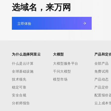
快速部署 Dify，高效搭建 
选域名，来万网
迁移与运维管理
10 分钟在聊天系统中增加
专有云
立即体验
为什么选择阿里云
大模型
产品和定
什么是云计算
大模型服务平台
全部产品
全球基础设施
千问大模型
免费试用
技术领先
模型市场
产品动态
稳定可靠
产品定价
安全合规
配置报价
分析师报告
云上成本