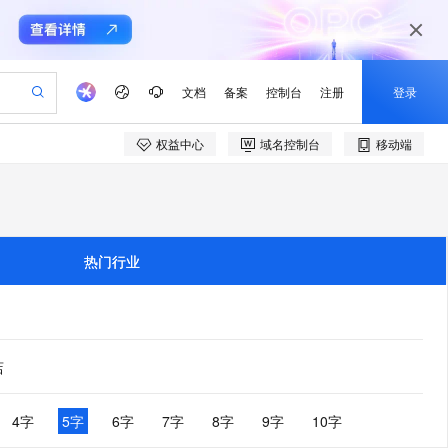
文档
备案
控制台
注册
登录
权益中心
域名控制台
移动端
验
作计划
器
AI 活动
专业服务
服务伙伴合作计划
开发者社区
加入我们
产品动态
服务平台百炼
阿里云 OPC 创新助力计划
一站式生成采购清单，支持单品或批量购买
io：打造专属 AI 语音助手
S产品伙伴计划（繁花）
峰会
CS
造的大模型服务与应用开发平台
一句话生成原生可编辑精美 PPT 文稿
AI 生产力先锋
Al MaaS 服务伙伴赋能合作
域名
博文
Careers
至高可申请百万元
Qwen3.8-Max 模型上线
开启高性价比 AI 编程新体验
弹性可伸缩的云计算服务
Qwen-Audio-3.0-Realtime 端到端实时语音角色扮演
输入一句话想法, 轻松生成专业的 PPT
先锋实践拓展 AI 生产力的边界
Token 补贴，五大权
计划
海大会
伙伴信用分合作计划
商标
问答
社会招聘
热门行业
益加速 OPC 成功
eek-V4-Pro
SS
一键部署幻兽帕鲁游戏服务器
飞天发布时刻
HOT
Open Search 向量检索版支
划
备案
电子书
校园招聘
pSeek-V4-Pro
视频创作，一键激活电商全链路生产力
稳定、安全、高性价比、高性能的云存储服务
一键购买专属联机服务器，轻松开启游戏
所见，即是所愿
持视频检索 Pipeline 功能
更多支持
划
公司注册
镜像站
视频生成
语音识别与合成
专属 QwenPaw
漫剧工坊：一站式动画创作平台
AI 实训营
HOT
应用身份服务 (IDaaS)
合作伙伴培训与认证
划
上云迁移
站生成，高效打造优质广告素材
全接入的云上超级电脑
从聊天伙伴进化为能主动干活的本地数字员工
快速生产连贯的高质量长漫剧
从基础到进阶，Agent 创客手把手教你
OpenClaw 管理能力上线
店
e-1.1-T2V
Qwen3-TTS-Flash
lScope
我要反馈
查询合作伙伴
畅细腻的高质量视频
离线语音合成大模型，多语言方言自适应，低延迟高稳定
n Alibaba Cloud ISV 合作
代维服务
建企业门户网站
10 分钟搭建微信、支付宝小程序
MaxCompute MaxFrame 提
创新加速
ope
登录合作伙伴管理后台
4字
5字
6字
7字
8字
9字
10字
我要建议
站，无忧落地极速上线
以可视化方式快速构建移动和 PC 门户网站
国内短信简单易用，安全可靠，秒级触达，全球覆盖200+国家和地区。
高效部署网站，快速应用到小程序
供自动弹性内存功能
e-1.1-I2V
Cosyvoice-V3-Flash