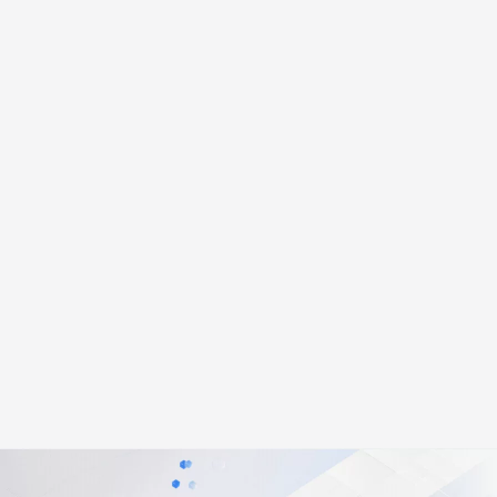
安全
畅自然，细节丰富
高表现力语音合成大模型，语音克隆听感自然
我要投诉
PolarDB
上云场景组合购
Milvus 弹性伸缩功能新增节
伴
漫剧创作，剧本、分镜、视频高效生成
100%兼容MySQL、PostgreSQL，兼容Oracle，支持集中和分布式
覆盖90%+业务场景，专享组合折扣价
点支持范围
2V
VPN
Fun-ASR
文戏情感细腻自然，动作戏激烈拳拳到肉，实现更强表演能力
支持中英文自由切换，具备更强的噪声鲁棒性
ernetes 版 ACK
云聚AI 严选权益
AI 原生数据库服务发布
SSL 证书
，一键激活高效办公新体验
理容器应用的 K8s 服务
精选AI产品，从模型到应用全链提效
Agent 数据网关
堡垒机
AI 用量加速计划
云原生数据库 PolarDB
应用
防火墙
、识别商机，让客服更高效、服务更出色。
新老同享，达量后返
Agentic Database 发布
千问办公
主机安全
NEW
的智能体编程平台
一站式AI生产力平台
AI 应用及服务市场
伶鹊
企业级人与Agent协作平台，接入和调度多个数字员工
智能客服平台，对话机器人、对话分析、智能外呼
AI 应用
大模型服务平台百炼 - 全妙
大模型
应用创作平台
多模态内容创作工具，已接入 DeepSeek
自然语言处理
数据标注
机器学习