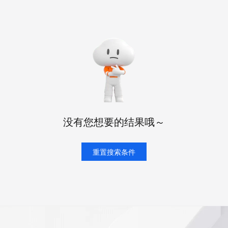
态智能体模型
旗舰 MoE 大模型，百万上下文与顶尖推理能力
图生视频，流
同享
万小智 AI 建站低至 15元/月
Qoder CN
AI 短剧/漫剧
云原生数据库 
快递物流查询
WordPress
成为服务伙
高校合作
点，立即开启云上创新
覆盖公网/内网、递归/权威、移动APP等全场景解析服务
送.CN域名，送备案服务码
基于千问大模型等，支持代码智能生成、研发智能问答
AI助力短剧
GLM-5.2
Wan2.7-T
Ubuntu
服务生态伙伴
视觉 Coding、空间感知、多模态思考等全面升级
1M上下文，专为长程任务能力而生
云工开物
企业应用
Works
Night Plan 支持 Qwen 3.8-Max
云原生大数据计算服务 MaxCompute
AI 办公
容器服务 Kub
NEW
Red Hat
30+ 款产品免费体验
Data Agent 驱动的一站式 Data+AI 开发治理平台
夜间 5 折，Qwen/Meoo/TokenPlan 客户专享
面向分析的企业级SaaS模式云数据仓库
AI智能应用
提供一站式管
科研合作
ERP
堂（旗舰版）
SUSE
智能客服
AI 应用构建
大模型原生
CRM
防护产品
2个月
自动承接线索
建站小程序
Qoder
大模型服务平台百炼-应用模版
OA 办公系统
HOT
NEW
面向真实软件
个人版上线、团队版降价；千问3.8-Max首发发尝鲜
丰富多元化的应用模版和解决方案
力提升
财税管理
模板建站
没有您想要的结果哦～
万有无界
大模型服务平台百炼-智能体
400电话
定制建站
的模型效果
灵活可视化地构建企业级 Agent
方案
广告营销
重置搜索条件
模板小程序
秒悟
人工智能平台 PAI
定制小程序
云端极速 AI 
新一代 AI 视频生成模型，深度适配广告营销等场景
AI Native 的算法工程平台，一站式完成建模、训练、推理服务部署
APP 开发
建站系统