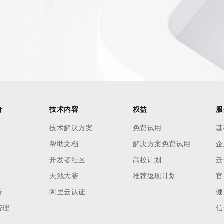
AI 应用
10分钟微调：让0.6B模型媲美235B模
多模态数据信
型
依托云原生高可用架构,实现Dify私有化部署
用1%尺寸在特定领域达到大模型90%以上效果
一个 AI 助手
超强辅助，Bol
即刻拥有 DeepSeek-R1 满血版
在企业官网、通讯软件中为客户提供 AI 客服
多种方案随心选，轻松解锁专属 DeepSeek
价
技术内容
权益
服
技术解决方案
免费试用
基
帮助文档
解决方案免费试用
企
开发者社区
高校计划
迁
天池大赛
推荐返现计划
官
器
阿里云认证
健
管理
信