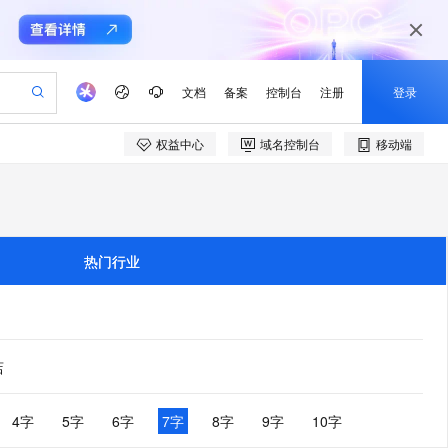
文档
备案
控制台
注册
登录
权益中心
域名控制台
移动端
验
作计划
器
AI 活动
专业服务
服务伙伴合作计划
开发者社区
加入我们
产品动态
服务平台百炼
阿里云 OPC 创新助力计划
一站式生成采购清单，支持单品或批量购买
io：打造专属 AI 语音助手
S产品伙伴计划（繁花）
峰会
CS
造的大模型服务与应用开发平台
一句话生成原生可编辑精美 PPT 文稿
AI 生产力先锋
Al MaaS 服务伙伴赋能合作
域名
博文
Careers
至高可申请百万元
Qwen3.8-Max 模型上线
开启高性价比 AI 编程新体验
弹性可伸缩的云计算服务
Qwen-Audio-3.0-Realtime 端到端实时语音角色扮演
输入一句话想法, 轻松生成专业的 PPT
先锋实践拓展 AI 生产力的边界
Token 补贴，五大权
计划
海大会
伙伴信用分合作计划
商标
问答
社会招聘
热门行业
益加速 OPC 成功
eek-V4-Pro
SS
一键部署幻兽帕鲁游戏服务器
飞天发布时刻
HOT
Open Search 向量检索版支
划
备案
电子书
校园招聘
pSeek-V4-Pro
视频创作，一键激活电商全链路生产力
稳定、安全、高性价比、高性能的云存储服务
一键购买专属联机服务器，轻松开启游戏
所见，即是所愿
持视频检索 Pipeline 功能
更多支持
划
公司注册
镜像站
视频生成
语音识别与合成
专属 QwenPaw
漫剧工坊：一站式动画创作平台
AI 实训营
HOT
应用身份服务 (IDaaS)
合作伙伴培训与认证
划
上云迁移
站生成，高效打造优质广告素材
全接入的云上超级电脑
从聊天伙伴进化为能主动干活的本地数字员工
快速生产连贯的高质量长漫剧
从基础到进阶，Agent 创客手把手教你
OpenClaw 管理能力上线
店
e-1.1-T2V
Qwen3-TTS-Flash
lScope
我要反馈
查询合作伙伴
畅细腻的高质量视频
离线语音合成大模型，多语言方言自适应，低延迟高稳定
n Alibaba Cloud ISV 合作
代维服务
建企业门户网站
10 分钟搭建微信、支付宝小程序
MaxCompute MaxFrame 提
创新加速
ope
登录合作伙伴管理后台
4字
5字
6字
7字
8字
9字
10字
我要建议
站，无忧落地极速上线
以可视化方式快速构建移动和 PC 门户网站
国内短信简单易用，安全可靠，秒级触达，全球覆盖200+国家和地区。
高效部署网站，快速应用到小程序
供自动弹性内存功能
e-1.1-I2V
Cosyvoice-V3-Flash