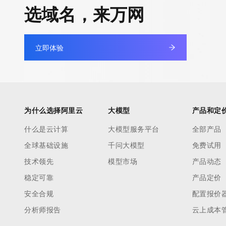
快速部署 Dify，高效搭建 
选域名，来万网
迁移与运维管理
10 分钟在聊天系统中增加
专有云
立即体验
为什么选择阿里云
大模型
产品和定
什么是云计算
大模型服务平台
全部产品
全球基础设施
千问大模型
免费试用
技术领先
模型市场
产品动态
稳定可靠
产品定价
安全合规
配置报价
分析师报告
云上成本