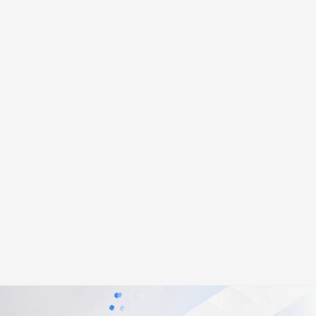
安全
畅自然，细节丰富
高表现力语音合成大模型，语音克隆听感自然
我要投诉
PolarDB
上云场景组合购
Milvus 弹性伸缩功能新增节
伴
漫剧创作，剧本、分镜、视频高效生成
100%兼容MySQL、PostgreSQL，兼容Oracle，支持集中和分布式
覆盖90%+业务场景，专享组合折扣价
点支持范围
2V
VPN
Fun-ASR
文戏情感细腻自然，动作戏激烈拳拳到肉，实现更强表演能力
支持中英文自由切换，具备更强的噪声鲁棒性
ernetes 版 ACK
云聚AI 严选权益
AI 原生数据库服务发布
SSL 证书
，一键激活高效办公新体验
理容器应用的 K8s 服务
精选AI产品，从模型到应用全链提效
Agent 数据网关
堡垒机
AI 用量加速计划
云原生数据库 PolarDB
应用
防火墙
、识别商机，让客服更高效、服务更出色。
新老同享，达量后返
Agentic Database 发布
千问办公
主机安全
NEW
的智能体编程平台
一站式AI生产力平台
AI 应用及服务市场
伶鹊
企业级人与Agent协作平台，接入和调度多个数字员工
智能客服平台，对话机器人、对话分析、智能外呼
AI 应用
大模型服务平台百炼 - 全妙
大模型
应用创作平台
多模态内容创作工具，已接入 DeepSeek
自然语言处理
数据标注
机器学习