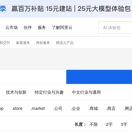
云市场
伙伴
服务
了解阿里云
制交付
备案服务
商标服务
精选云产品
AI 特惠
数据与 API
成为产品伙伴
企业增值服务
最佳实践
价格计算器
AI 场景体
基础软件
产品伙伴合
阿里云认证
市场活动
配置报价
大模型
自助选配和估算价格
新方式
睿译宝，AI翻译排版一步到位
智启 AI 普惠权益
产品生态集成认证中心
企业支持计划
云上春晚
域名与网站
千问官方 MaaS 平台，为开发者和 Agent 而生，新用户赠送 1 亿 + tokens 额度
Qwen Aud
AI Coding
阿里云Maa
2026 阿里云
云服务器 E
为企业打
数据集
Windows
大模型认证
模型
NEW
NEW
交付可用成果
值低价云产品抢先购
上传文档即自动完成翻译和格式还原
至高享 1亿+免费 tokens，加速 Al 应用落地
提供智能易用的域名与建站服务
智能编程，一键
安全可靠、
产品生态伙伴
专家技术服务
云上奥运之旅
弹性计算合作
阿里云中企出
手机三要素
宝塔 Linux
全部认证
价格优势
有专属领域专家
GLM-5.2：长任务时代开源旗舰模型
阿里云 OPC 创新助力计划
千问大模型
即刻拥有 DeepS
AI 电商营销
对象存储 O
大模型
产品生态伙伴工作台
企业增值服务台
云栖战略参考
云存储合作计
云栖大会
身份实名认证
CentOS
训练营
推动算力普惠，释放技术红利
最高返9万
多领域专家智能体,一键组建 AI 虚拟交付团队
快速构建应用程序和网站，即刻迈出上云第一步
至高百万元 Token 补贴，加速一人公司成长
多元化、高性能、安全可靠的大模型服务
真正可用的 1M 上下文,一次完成代码全链路开发
轻松解锁专属 Dee
从图文生成到
技术与创新
特定行业与兴趣
中文行业与通用
云上的中国
数据库合作计
活动全景
短信
Docker
图片和
站式影视创作平台
Hermes Agent，打造自进化智能体
Token Plan 模型订阅计划
数字证书管理服务（原SSL证书）
5 分钟轻松部署
AI 广告创作
无影云电脑
企业成长
NEW
信息公告
看见新力量
云网络合作计
OCR 文字识别
JAVA
证享300元代金券
可视化编排打通从文字构思到成片全链路闭环
全托管，含MySQL、PostgreSQL、SQL Server、MariaDB多引擎
自主进化，持久记忆，越用越聪明
Qwen3.8-Max 首发尝鲜，限时加量 10 倍，夜间低至2折
实现全站HTTPS，呈现可信的WEB访问
图文、视频一
随时随地安
op
.store
.market
.公司
.企业
.商城
.商店
.网
Kimi-K3
HappyHors
NEW
魔搭 Mode
loud
服务实践
官网公告
Kimi 最新旗舰模型，长程编程与推理利器
让文字生成流
金融模力时刻
Salesforce O
版
发票查验
全能环境
Claude Code + GStack 打造工程团队
千问办公，限时限量积分加倍
Qoder
低代码高效构
AI 建站
短信服务
型
NEW
作计划
计划
创新中心
魔搭 ModelSc
长度
：
不限
2字
3字
健康状态
理服务
让AI从“聊天伙伴”进化为能干活的“数字员工”
安装技能 GStack，拥有专属 AI 工程团队
你的AI工作搭子，覆盖日常办公高频场景
面向真实软件的智能体编程平台
0 代码专业建
客户案例
天气预报查询
操作系统
Deepseek-v4-pro
HappyHors
态合作计划