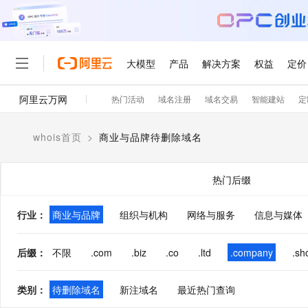
大模型
产品
解决方案
权益
定价
阿里云万网
热门活动
域名注册
域名交易
智能建站
定
大模型
产品
解决方案
权益
定价
云市场
伙伴
服务
了解阿里云
精选产品
精选解决方案
普惠上云
产品定价
精选商城
成为销售伙伴
售前咨询
为什么选择阿里云
千问AI平台
whois首页
>
商业与品牌待删除域名
了解云产品的定价详情
大模型服务平台百炼
千问办公，解锁你的工作
普惠上云 官方力荐
分销伙伴
在线服务
网站建设
什么是云计算
大
大模型服务与应用平台
企业级Agent产品，直接
云服务器38元/年起，超
咨询伙伴
多端小程序
技术领先
热门后缀
云上成本管理
售后服务
轻量应用服务器
Agency Agents：拥
官方推荐返现计划
大模型
精选产品
精选解决方案
Salesforce 国际版订阅
稳定可靠
管理和优化成本
推荐新用户得奖励，单订单
销售伙伴合作计划
行业
：
商业与品牌
组织与机构
网络与服务
自助服务
信息与媒体
友盟天域
安全合规
人工智能与机器学习
AI
文本生成
云数据库 RDS
HappyHorse 打造一
云工开物
无影生态合作计划
在线服务
观测云
分析师报告
高校专属算力普惠，学生认
计算
互联网应用开发
后缀
：
不限
.com
.biz
.co
.ltd
.company
.sh
Qwen3.8-Max
HOT
Salesforce On Alibaba C
工单服务
智能体时代全能旗舰模型
Tuya 物联网平台阿里云
研究报告与白皮书
人工智能平台 PAI
快速拥有专属 OpenClaw
大模
Consulting Partner 合
大数据
容器
免费试用
短信专区
类别
：
待删除域名
新注域名
最近热门查询
一站式AI开发、训练和推
蓝凌 OA
Qwen3.7-Plus
AI 大模型销售与服务生
现代化应用