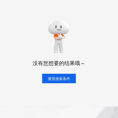
态智能体模型
旗舰 MoE 大模型，百万上下文与顶尖推理能力
图生视频，流
同享
万小智 AI 建站低至 15元/月
Qoder CN
AI 短剧/漫剧
云原生数据库 
快递物流查询
WordPress
成为服务伙
高校合作
点，立即开启云上创新
覆盖公网/内网、递归/权威、移动APP等全场景解析服务
送.CN域名，送备案服务码
基于千问大模型等，支持代码智能生成、研发智能问答
AI助力短剧
GLM-5.2
Wan2.7-T
Ubuntu
服务生态伙伴
视觉 Coding、空间感知、多模态思考等全面升级
1M上下文，专为长程任务能力而生
云工开物
企业应用
Works
Night Plan 支持 Qwen 3.8-Max
云原生大数据计算服务 MaxCompute
AI 办公
容器服务 Kub
NEW
Red Hat
30+ 款产品免费体验
Data Agent 驱动的一站式 Data+AI 开发治理平台
夜间 5 折，Qwen/Meoo/TokenPlan 客户专享
面向分析的企业级SaaS模式云数据仓库
AI智能应用
提供一站式管
科研合作
ERP
堂（旗舰版）
SUSE
智能客服
AI 应用构建
大模型原生
CRM
防护产品
2个月
自动承接线索
建站小程序
Qoder
大模型服务平台百炼-应用模版
OA 办公系统
HOT
NEW
面向真实软件
个人版上线、团队版降价；千问3.8-Max首发发尝鲜
丰富多元化的应用模版和解决方案
力提升
财税管理
模板建站
没有您想要的结果哦～
万有无界
大模型服务平台百炼-智能体
400电话
定制建站
的模型效果
灵活可视化地构建企业级 Agent
方案
广告营销
重置搜索条件
模板小程序
秒悟
人工智能平台 PAI
定制小程序
云端极速 AI 
新一代 AI 视频生成模型，深度适配广告营销等场景
AI Native 的算法工程平台，一站式完成建模、训练、推理服务部署
APP 开发
建站系统