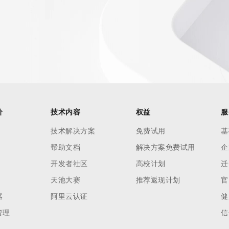
AI 应用
10分钟微调：让0.6B模型媲美235B模
多模态数据信
型
依托云原生高可用架构,实现Dify私有化部署
用1%尺寸在特定领域达到大模型90%以上效果
一个 AI 助手
超强辅助，Bol
即刻拥有 DeepSeek-R1 满血版
在企业官网、通讯软件中为客户提供 AI 客服
多种方案随心选，轻松解锁专属 DeepSeek
价
技术内容
权益
服
技术解决方案
免费试用
基
帮助文档
解决方案免费试用
企
开发者社区
高校计划
迁
天池大赛
推荐返现计划
官
器
阿里云认证
健
管理
信