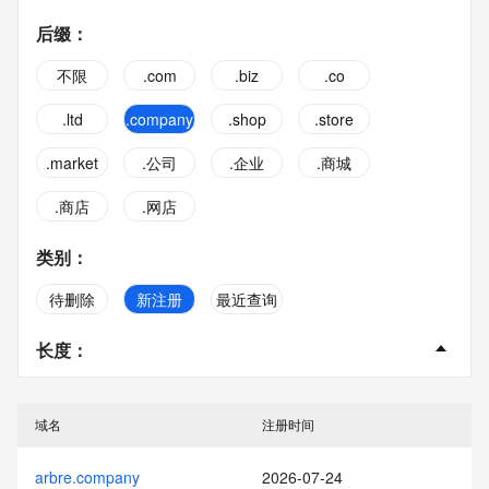
后缀
：
不限
.com
.biz
.co
.ltd
.company
.shop
.store
.market
.公司
.企业
.商城
.商店
.网店
类别
：
待删除
新注册
最近查询
长度
：
不限
2字
3字
4字
域名
注册时间
5字
6字
7字
8字
arbre.company
2026-07-24
9字
10字