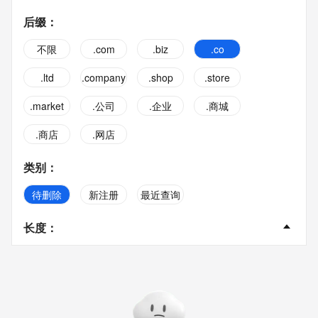
后缀
：
不限
.com
.biz
.co
.ltd
.company
.shop
.store
.market
.公司
.企业
.商城
.商店
.网店
类别
：
待删除
新注册
最近查询
长度
：
不限
2字
3字
4字
5字
6字
7字
8字
9字
10字