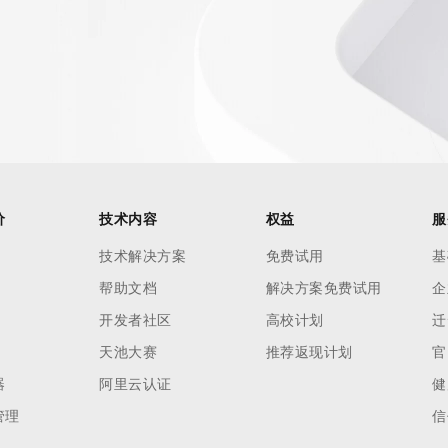
AI 应用
10分钟微调：让0.6B模型媲美235B模
多模态数据信
型
依托云原生高可用架构,实现Dify私有化部署
用1%尺寸在特定领域达到大模型90%以上效果
一个 AI 助手
超强辅助，Bol
即刻拥有 DeepSeek-R1 满血版
在企业官网、通讯软件中为客户提供 AI 客服
多种方案随心选，轻松解锁专属 DeepSeek
价
技术内容
权益
服
技术解决方案
免费试用
基
帮助文档
解决方案免费试用
企
开发者社区
高校计划
迁
天池大赛
推荐返现计划
官
器
阿里云认证
健
管理
信