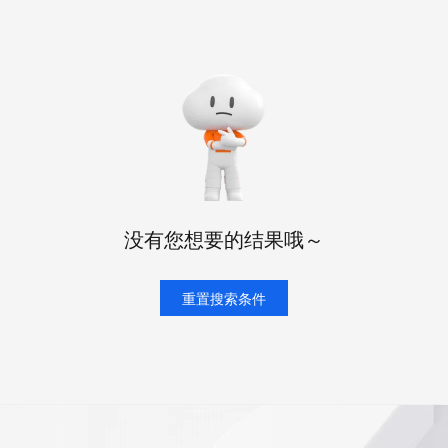
态智能体模型
旗舰 MoE 大模型，百万上下文与顶尖推理能力
图生视频，流
同享
万小智 AI 建站低至 15元/月
Qoder CN
AI 短剧/漫剧
云原生数据库 
快递物流查询
WordPress
成为服务伙
高校合作
点，立即开启云上创新
覆盖公网/内网、递归/权威、移动APP等全场景解析服务
送.CN域名，送备案服务码
基于千问大模型等，支持代码智能生成、研发智能问答
AI助力短剧
GLM-5.2
Wan2.7-T
Ubuntu
服务生态伙伴
视觉 Coding、空间感知、多模态思考等全面升级
1M上下文，专为长程任务能力而生
云工开物
企业应用
Works
Night Plan 支持 Qwen 3.8-Max
云原生大数据计算服务 MaxCompute
AI 办公
容器服务 Kub
NEW
Red Hat
30+ 款产品免费体验
Data Agent 驱动的一站式 Data+AI 开发治理平台
夜间 5 折，Qwen/Meoo/TokenPlan 客户专享
面向分析的企业级SaaS模式云数据仓库
AI智能应用
提供一站式管
科研合作
ERP
堂（旗舰版）
SUSE
智能客服
AI 应用构建
大模型原生
CRM
防护产品
2个月
自动承接线索
建站小程序
Qoder
大模型服务平台百炼-应用模版
OA 办公系统
HOT
NEW
面向真实软件
个人版上线、团队版降价；千问3.8-Max首发发尝鲜
丰富多元化的应用模版和解决方案
力提升
财税管理
模板建站
没有您想要的结果哦～
万有无界
大模型服务平台百炼-智能体
400电话
定制建站
的模型效果
灵活可视化地构建企业级 Agent
方案
广告营销
重置搜索条件
模板小程序
秒悟
人工智能平台 PAI
定制小程序
云端极速 AI 
新一代 AI 视频生成模型，深度适配广告营销等场景
AI Native 的算法工程平台，一站式完成建模、训练、推理服务部署
APP 开发
建站系统