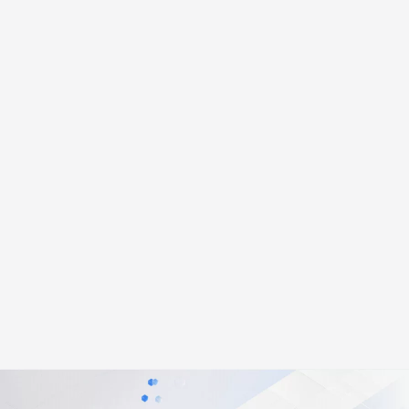
安全
畅自然，细节丰富
高表现力语音合成大模型，语音克隆听感自然
我要投诉
PolarDB
上云场景组合购
Milvus 弹性伸缩功能新增节
伴
漫剧创作，剧本、分镜、视频高效生成
100%兼容MySQL、PostgreSQL，兼容Oracle，支持集中和分布式
覆盖90%+业务场景，专享组合折扣价
点支持范围
2V
VPN
Fun-ASR
文戏情感细腻自然，动作戏激烈拳拳到肉，实现更强表演能力
支持中英文自由切换，具备更强的噪声鲁棒性
ernetes 版 ACK
云聚AI 严选权益
AI 原生数据库服务发布
SSL 证书
，一键激活高效办公新体验
理容器应用的 K8s 服务
精选AI产品，从模型到应用全链提效
Agent 数据网关
堡垒机
AI 用量加速计划
云原生数据库 PolarDB
应用
防火墙
、识别商机，让客服更高效、服务更出色。
新老同享，达量后返
Agentic Database 发布
千问办公
主机安全
NEW
的智能体编程平台
一站式AI生产力平台
AI 应用及服务市场
伶鹊
企业级人与Agent协作平台，接入和调度多个数字员工
智能客服平台，对话机器人、对话分析、智能外呼
AI 应用
大模型服务平台百炼 - 全妙
大模型
应用创作平台
多模态内容创作工具，已接入 DeepSeek
自然语言处理
数据标注
机器学习