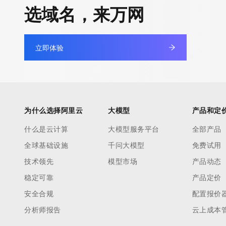
快速部署 Dify，高效搭建 
选域名，来万网
迁移与运维管理
10 分钟在聊天系统中增加
专有云
立即体验
为什么选择阿里云
大模型
产品和定
什么是云计算
大模型服务平台
全部产品
全球基础设施
千问大模型
免费试用
技术领先
模型市场
产品动态
稳定可靠
产品定价
安全合规
配置报价
分析师报告
云上成本