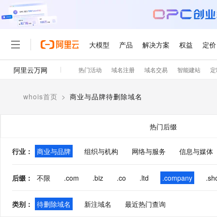
大模型
产品
解决方案
权益
定价
阿里云万网
热门活动
域名注册
域名交易
智能建站
定
大模型
产品
解决方案
权益
定价
云市场
伙伴
服务
了解阿里云
精选产品
精选解决方案
普惠上云
产品定价
精选商城
成为销售伙伴
售前咨询
为什么选择阿里云
千问AI平台
whois首页
>
商业与品牌待删除域名
了解云产品的定价详情
大模型服务平台百炼
千问办公，解锁你的工作
普惠上云 官方力荐
分销伙伴
在线服务
网站建设
什么是云计算
大
大模型服务与应用平台
企业级Agent产品，直接
云服务器38元/年起，超
咨询伙伴
多端小程序
技术领先
热门后缀
云上成本管理
售后服务
轻量应用服务器
Agency Agents：拥
官方推荐返现计划
大模型
精选产品
精选解决方案
Salesforce 国际版订阅
稳定可靠
管理和优化成本
推荐新用户得奖励，单订单
销售伙伴合作计划
行业
：
商业与品牌
组织与机构
网络与服务
自助服务
信息与媒体
友盟天域
安全合规
人工智能与机器学习
AI
文本生成
云数据库 RDS
HappyHorse 打造一
云工开物
无影生态合作计划
在线服务
观测云
分析师报告
高校专属算力普惠，学生认
计算
互联网应用开发
后缀
：
不限
.com
.biz
.co
.ltd
.company
.sh
Qwen3.8-Max
HOT
Salesforce On Alibaba C
工单服务
智能体时代全能旗舰模型
Tuya 物联网平台阿里云
研究报告与白皮书
人工智能平台 PAI
快速拥有专属 OpenClaw
大模
Consulting Partner 合
大数据
容器
免费试用
短信专区
类别
：
待删除域名
新注域名
最近热门查询
一站式AI开发、训练和推
蓝凌 OA
Qwen3.7-Plus
AI 大模型销售与服务生
现代化应用