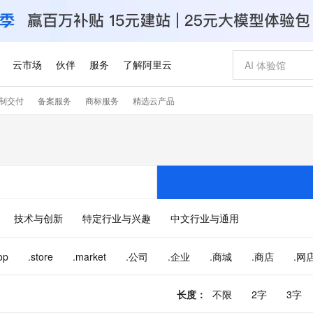
云市场
伙伴
服务
了解阿里云
制交付
备案服务
商标服务
精选云产品
AI 特惠
数据与 API
成为产品伙伴
企业增值服务
最佳实践
价格计算器
AI 场景体
基础软件
产品伙伴合
阿里云认证
市场活动
配置报价
大模型
自助选配和估算价格
新方式
睿译宝，AI翻译排版一步到位
智启 AI 普惠权益
产品生态集成认证中心
企业支持计划
云上春晚
域名与网站
千问官方 MaaS 平台，为开发者和 Agent 而生，新用户赠送 1 亿 + tokens 额度
Qwen Aud
AI Coding
阿里云Maa
2026 阿里云
云服务器 E
为企业打
数据集
Windows
大模型认证
模型
NEW
NEW
交付可用成果
值低价云产品抢先购
上传文档即自动完成翻译和格式还原
至高享 1亿+免费 tokens，加速 Al 应用落地
提供智能易用的域名与建站服务
智能编程，一键
安全可靠、
产品生态伙伴
专家技术服务
云上奥运之旅
弹性计算合作
阿里云中企出
手机三要素
宝塔 Linux
全部认证
价格优势
有专属领域专家
GLM-5.2：长任务时代开源旗舰模型
阿里云 OPC 创新助力计划
千问大模型
即刻拥有 DeepS
AI 电商营销
对象存储 O
大模型
产品生态伙伴工作台
企业增值服务台
云栖战略参考
云存储合作计
云栖大会
身份实名认证
CentOS
训练营
推动算力普惠，释放技术红利
最高返9万
多领域专家智能体,一键组建 AI 虚拟交付团队
快速构建应用程序和网站，即刻迈出上云第一步
至高百万元 Token 补贴，加速一人公司成长
多元化、高性能、安全可靠的大模型服务
真正可用的 1M 上下文,一次完成代码全链路开发
轻松解锁专属 Dee
从图文生成到
技术与创新
特定行业与兴趣
中文行业与通用
云上的中国
数据库合作计
活动全景
短信
Docker
图片和
站式影视创作平台
Hermes Agent，打造自进化智能体
Token Plan 模型订阅计划
数字证书管理服务（原SSL证书）
5 分钟轻松部署
AI 广告创作
无影云电脑
企业成长
NEW
信息公告
看见新力量
云网络合作计
OCR 文字识别
JAVA
证享300元代金券
可视化编排打通从文字构思到成片全链路闭环
全托管，含MySQL、PostgreSQL、SQL Server、MariaDB多引擎
自主进化，持久记忆，越用越聪明
Qwen3.8-Max 首发尝鲜，限时加量 10 倍，夜间低至2折
实现全站HTTPS，呈现可信的WEB访问
图文、视频一
随时随地安
op
.store
.market
.公司
.企业
.商城
.商店
.网
Kimi-K3
HappyHors
NEW
魔搭 Mode
loud
服务实践
官网公告
Kimi 最新旗舰模型，长程编程与推理利器
让文字生成流
金融模力时刻
Salesforce O
版
发票查验
全能环境
Claude Code + GStack 打造工程团队
千问办公，限时限量积分加倍
Qoder
低代码高效构
AI 建站
短信服务
型
NEW
作计划
计划
创新中心
魔搭 ModelSc
长度
：
不限
2字
3字
健康状态
理服务
让AI从“聊天伙伴”进化为能干活的“数字员工”
安装技能 GStack，拥有专属 AI 工程团队
你的AI工作搭子，覆盖日常办公高频场景
面向真实软件的智能体编程平台
0 代码专业建
客户案例
天气预报查询
操作系统
Deepseek-v4-pro
HappyHors
态合作计划