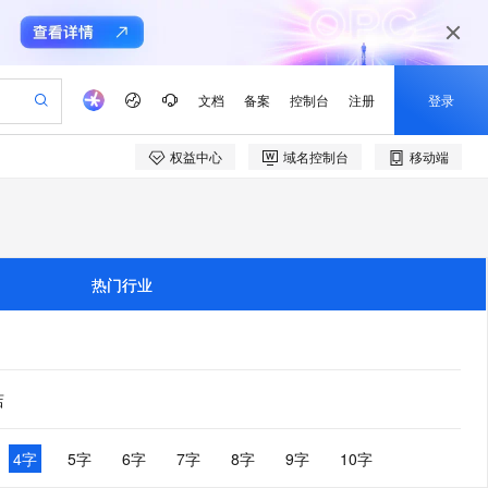
文档
备案
控制台
注册
登录
权益中心
域名控制台
移动端
验
作计划
器
AI 活动
专业服务
服务伙伴合作计划
开发者社区
加入我们
产品动态
服务平台百炼
阿里云 OPC 创新助力计划
一站式生成采购清单，支持单品或批量购买
io：打造专属 AI 语音助手
S产品伙伴计划（繁花）
峰会
CS
造的大模型服务与应用开发平台
一句话生成原生可编辑精美 PPT 文稿
AI 生产力先锋
Al MaaS 服务伙伴赋能合作
域名
博文
Careers
至高可申请百万元
Qwen3.8-Max 模型上线
开启高性价比 AI 编程新体验
弹性可伸缩的云计算服务
Qwen-Audio-3.0-Realtime 端到端实时语音角色扮演
输入一句话想法, 轻松生成专业的 PPT
先锋实践拓展 AI 生产力的边界
Token 补贴，五大权
计划
海大会
伙伴信用分合作计划
商标
问答
社会招聘
热门行业
益加速 OPC 成功
eek-V4-Pro
SS
一键部署幻兽帕鲁游戏服务器
飞天发布时刻
HOT
Open Search 向量检索版支
划
备案
电子书
校园招聘
pSeek-V4-Pro
视频创作，一键激活电商全链路生产力
稳定、安全、高性价比、高性能的云存储服务
一键购买专属联机服务器，轻松开启游戏
所见，即是所愿
持视频检索 Pipeline 功能
更多支持
划
公司注册
镜像站
视频生成
语音识别与合成
专属 QwenPaw
漫剧工坊：一站式动画创作平台
AI 实训营
HOT
应用身份服务 (IDaaS)
合作伙伴培训与认证
划
上云迁移
站生成，高效打造优质广告素材
全接入的云上超级电脑
从聊天伙伴进化为能主动干活的本地数字员工
快速生产连贯的高质量长漫剧
从基础到进阶，Agent 创客手把手教你
OpenClaw 管理能力上线
店
e-1.1-T2V
Qwen3-TTS-Flash
lScope
我要反馈
查询合作伙伴
畅细腻的高质量视频
离线语音合成大模型，多语言方言自适应，低延迟高稳定
n Alibaba Cloud ISV 合作
代维服务
建企业门户网站
10 分钟搭建微信、支付宝小程序
MaxCompute MaxFrame 提
创新加速
ope
登录合作伙伴管理后台
4字
5字
6字
7字
8字
9字
10字
我要建议
站，无忧落地极速上线
以可视化方式快速构建移动和 PC 门户网站
国内短信简单易用，安全可靠，秒级触达，全球覆盖200+国家和地区。
高效部署网站，快速应用到小程序
供自动弹性内存功能
e-1.1-I2V
Cosyvoice-V3-Flash