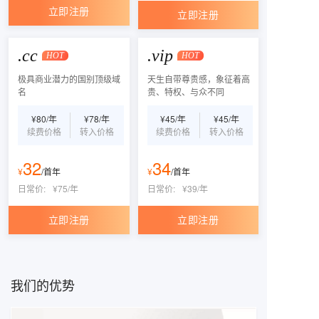
立即注册
立即注册
.cc
.vip
HOT
HOT
极具商业潜力的国别顶级域
天生自带尊贵感，象征着高
名
贵、特权、与众不同
¥
80
/
年
¥
78
/
年
¥
45
/
年
¥
45
/
年
续费价格
转入价格
续费价格
转入价格
32
34
¥
/
首年
¥
/
首年
日常价:
¥
75
/
年
日常价:
¥
39
/
年
立即注册
立即注册
我们的优势