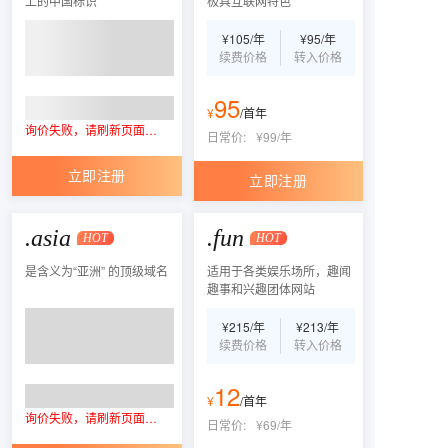
上的中国标识
极具互联网特色
¥
105
/
年
¥
95
/
年
续费价格
转入价格
95
¥
/
首年
询价失败，请刷新页面重试
日常价:
¥
99
/
年
立即注册
立即注册
.asia
.fun
HOT
HOT
是含义为“亚洲” 的顶级域名
适用于各类娱乐场所，趣闻
趣事和兴趣团体网站
¥
215
/
年
¥
213
/
年
续费价格
转入价格
12
¥
/
首年
询价失败，请刷新页面重试
日常价:
¥
69
/
年