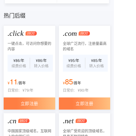
热门后缀
.click
.com
HOT
HOT
一键点击，可访问你想要的
全球广泛流行，注册量最高
内容
的域名
¥
86
/
年
¥
86
/
年
¥
95
/
年
¥
85
/
年
续费价格
转入价格
续费价格
转入价格
11
85
¥
/
首年
¥
/
首年
日常价:
¥
79
/
年
日常价:
¥
90
/
年
立即注册
立即注册
.cn
.net
HOT
HOT
中国国家顶级域名，互联网
全球广受欢迎的顶级域名，