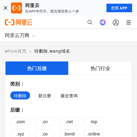
打开 APP
阿里云万网
whois首页
>
待删除.wang域名
热门后缀
热门行业
类别
：
待删除
新注册
最近查询
后缀
：
.com
.cn
.net
.top
.xyz
.co
.bond
.online