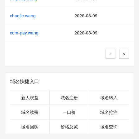
chaojie.wang
2026-08-09
com-pay.wang
2026-08-09
<
>
域名快捷入口
新人权益
域名注册
域名转入
域名续费
一口价
域名抢注
域名回购
价格总览
域名查询