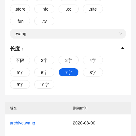
.store
.info
.cc
.site
.fun
.tv
.wang
长度
：
不限
2字
3字
4字
5字
6字
7字
8字
9字
10字
域名
删除时间
archive.wang
2026-08-06