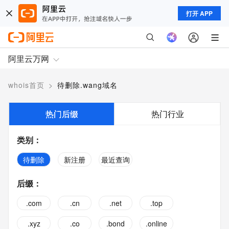
打开 APP
阿里云万网
whois首页
>
待删除.wang域名
热门后缀
热门行业
类别
：
待删除
新注册
最近查询
后缀
：
.com
.cn
.net
.top
.xyz
.co
.bond
.online