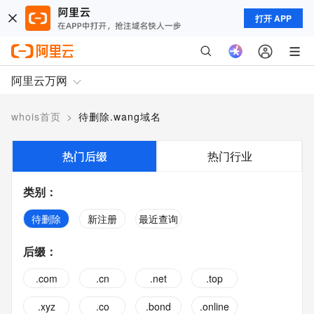
打开 APP
阿里云万网
whois首页
>
待删除.wang域名
热门后缀
热门行业
类别
：
待删除
新注册
最近查询
后缀
：
.com
.cn
.net
.top
.xyz
.co
.bond
.online