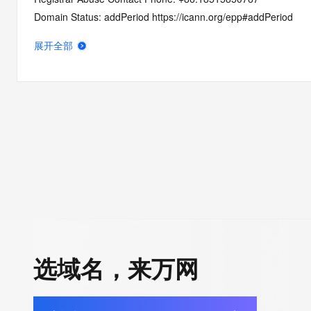
Domain Status: addPeriod https://icann.org/epp#addPeriod
Name Server: dns3.hichina.com
展开全部
Name Server: dns4.hichina.com
DNSSEC: unsigned
URL of the ICANN RDDS Inaccuracy Complaint Form: https://ic
>>> Last update of WHOIS database: 2026-06-06T06:29:44.4
For more information on domain status codes, please visit http
The WHOIS information provided in this page has been redact
in compliance with ICANN's Temporary Specification for gTLD
Registration Data.
选域名，来万网
The data in this record is provided by Tucows Registry for info
purposes only, and it does not guarantee its accuracy. Tucows 
authoritative for whois information in top-level domains it opera