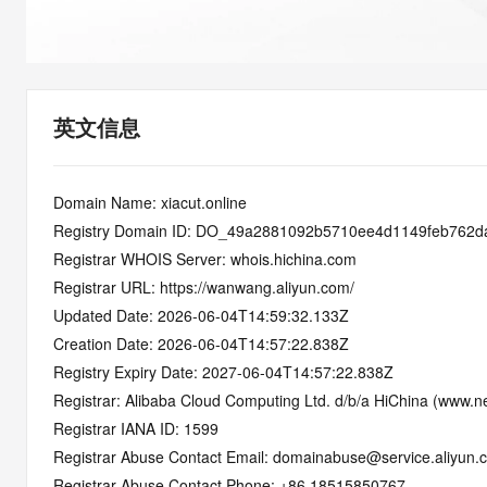
快速部署 Dify，高效搭建 
迁移与运维管理
10 分钟在聊天系统中增加
专有云
英文信息
Domain Name: xiacut.online
Registry Domain ID: DO_49a2881092b5710ee4d1149feb762d
Registrar WHOIS Server: whois.hichina.com
Registrar URL: https://wanwang.aliyun.com/
Updated Date: 2026-06-04T14:59:32.133Z
Creation Date: 2026-06-04T14:57:22.838Z
Registry Expiry Date: 2027-06-04T14:57:22.838Z
Registrar: Alibaba Cloud Computing Ltd. d/b/a HiChina (www.ne
Registrar IANA ID: 1599
Registrar Abuse Contact Email: domainabuse@service.aliyun.
Registrar Abuse Contact Phone: +86.18515850767