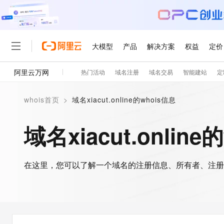
大模型
产品
解决方案
权益
定价
阿里云万网
热门活动
域名注册
域名交易
智能建站
定
大模型
产品
解决方案
权益
定价
云市场
伙伴
服务
了解阿里云
精选产品
精选解决方案
普惠上云
产品定价
精选商城
成为销售伙伴
售前咨询
为什么选择阿里云
千问AI平台
whois首页
>
域名xiacut.online的whois信息
了解云产品的定价详情
大模型服务平台百炼
千问办公，解锁你的工作
普惠上云 官方力荐
分销伙伴
在线服务
网站建设
什么是云计算
大
大模型服务与应用平台
企业级Agent产品，直接
云服务器38元/年起，超
域名xiacut.online
咨询伙伴
多端小程序
技术领先
云上成本管理
售后服务
轻量应用服务器
Agency Agents：拥
官方推荐返现计划
大模型
精选产品
精选解决方案
Salesforce 国际版订阅
稳定可靠
管理和优化成本
推荐新用户得奖励，单订单
销售伙伴合作计划
自助服务
友盟天域
安全合规
人工智能与机器学习
AI
文本生成
在这里，您可以了解一个域名的注册信息、所有者、注册
云数据库 RDS
HappyHorse 打造一
云工开物
无影生态合作计划
在线服务
观测云
分析师报告
高校专属算力普惠，学生认
计算
互联网应用开发
Qwen3.8-Max
HOT
Salesforce On Alibaba C
工单服务
智能体时代全能旗舰模型
Tuya 物联网平台阿里云
研究报告与白皮书
人工智能平台 PAI
快速拥有专属 OpenClaw
大模
Consulting Partner 合
大数据
容器
免费试用
短信专区
一站式AI开发、训练和推
蓝凌 OA
Qwen3.7-Plus
AI 大模型销售与服务生
现代化应用