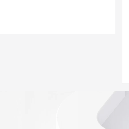
ann.org/wicf
14Z <<<
s://icann.org/epp
ed
rmational
Registry is
tes