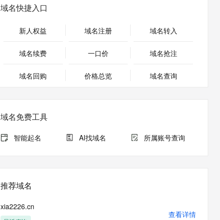
安全
畅自然，细节丰富
高表现力语音合成大模型，语音克隆听感自然
我要投诉
PolarDB
域名快捷入口
上云场景组合购
Milvus 弹性伸缩功能新增节
伴
漫剧创作，剧本、分镜、视频高效生成
100%兼容MySQL、PostgreSQL，兼容Oracle，支持集中和分布式
覆盖90%+业务场景，专享组合折扣价
点支持范围
2V
VPN
Fun-ASR
新人权益
域名注册
域名转入
文戏情感细腻自然，动作戏激烈拳拳到肉，实现更强表演能力
支持中英文自由切换，具备更强的噪声鲁棒性
ernetes 版 ACK
云聚AI 严选权益
AI 原生数据库服务发布
SSL 证书
，一键激活高效办公新体验
理容器应用的 K8s 服务
精选AI产品，从模型到应用全链提效
Agent 数据网关
域名续费
一口价
域名抢注
堡垒机
AI 用量加速计划
云原生数据库 PolarDB
应用
域名回购
价格总览
防火墙
域名查询
、识别商机，让客服更高效、服务更出色。
新老同享，达量后返
Agentic Database 发布
千问办公
主机安全
NEW
的智能体编程平台
一站式AI生产力平台
域名免费工具
AI 应用及服务市场
伶鹊
企业级人与Agent协作平台，接入和调度多个数字员工
智能客服平台，对话机器人、对话分析、智能外呼
智能起名
AI找域名
所属账号查询
AI 应用
大模型服务平台百炼 - 全妙
大模型
应用创作平台
多模态内容创作工具，已接入 DeepSeek
自然语言处理
推荐域名
数据标注
xia2226.cn
机器学习
查看详情