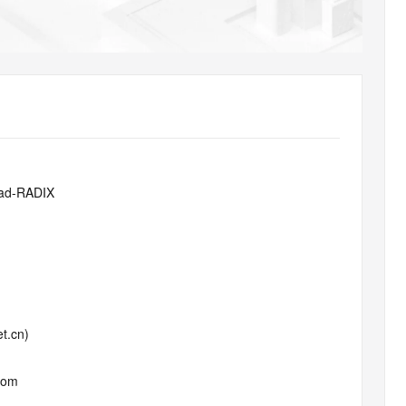
AI 应用
10分钟微调：让0.6B模型媲美235B模
多模态数据信
型
依托云原生高可用架构,实现Dify私有化部署
用1%尺寸在特定领域达到大模型90%以上效果
一个 AI 助手
超强辅助，Bol
即刻拥有 DeepSeek-R1 满血版
在企业官网、通讯软件中为客户提供 AI 客服
多种方案随心选，轻松解锁专属 DeepSeek
ad-RADIX
t.cn)
com