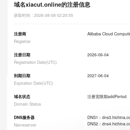
存储
天池大赛
能看、能想、能动手的多模
域名xiacut.online的注册信息
云解析DNS
解决方案免费试用 新老
电子合同
最高领取价值200元试用
安全
网络与CDN
AI 算法大赛
Qwen3-VL-Plus
获取时间
：
2026-08-08 02:20:55
畅捷通
大数据开发治理平台 Data
AI 产品 免费试用
网络
安全
云开发大赛
Tableau 订阅
1亿+ 大模型 tokens 和 
注册商
Alibaba Cloud Computin
可观测
入门学习赛
中间件
AI空中课堂在线直播课
云防火墙
140+云产品 免费试用
Registrar
大模型服务
上云与迁云
云原生的云上边界网络安全
产品新客免费试用，最长1
数据库
生态解决方案
注册日期
2026-06-04
千问AI平台-Token Plan
企业出海
大模型ACA认证体验
大数据计算
Registration Date(UTC)
助力企业全员 AI 认知与能
行业生态解决方案
政企业务
媒体服务
千问AI平台-模型体验
到期日期
2027-06-04
开发者生态解决方案
在线体验全尺寸、多种模态
Expiration Date(UTC)
企业服务与云通信
AI 开发和 AI 应用解决
Happy 系列大模型
域名与网站
域名状态
注册宽限期
addPeriod
Domain Status
终端用户计算
DNS服务器
DNS
1
：
dns3.hichina.
Serverless
大模型解决方案
DNS
2
：
dns4.hichina.
Nameserver
开发工具