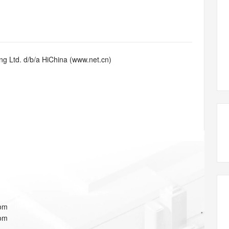
态智能体模型
旗舰 MoE 大模型，百万上下文与顶尖推理能力
图生视频，流
同享
万小智 AI 建站低至 15元/月
Qoder CN
AI 短剧/漫剧
云原生数据库 
快递物流查询
WordPress
成为服务伙
高校合作
点，立即开启云上创新
覆盖公网/内网、递归/权威、移动APP等全场景解析服务
送.CN域名，送备案服务码
基于千问大模型等，支持代码智能生成、研发智能问答
AI助力短剧
GLM-5.2
Wan2.7-T
Ubuntu
服务生态伙伴
视觉 Coding、空间感知、多模态思考等全面升级
1M上下文，专为长程任务能力而生
云工开物
企业应用
Works
Night Plan 支持 Qwen 3.8-Max
云原生大数据计算服务 MaxCompute
AI 办公
容器服务 Kub
NEW
Red Hat
30+ 款产品免费体验
Data Agent 驱动的一站式 Data+AI 开发治理平台
夜间 5 折，Qwen/Meoo/TokenPlan 客户专享
面向分析的企业级SaaS模式云数据仓库
AI智能应用
提供一站式管
科研合作
g Ltd. d/b/a HiChina (www.net.cn)
ERP
堂（旗舰版）
SUSE
智能客服
AI 应用构建
大模型原生
CRM
防护产品
2个月
自动承接线索
建站小程序
Qoder
大模型服务平台百炼-应用模版
OA 办公系统
HOT
NEW
面向真实软件
个人版上线、团队版降价；千问3.8-Max首发发尝鲜
丰富多元化的应用模版和解决方案
力提升
财税管理
模板建站
万有无界
大模型服务平台百炼-智能体
400电话
定制建站
的模型效果
灵活可视化地构建企业级 Agent
方案
广告营销
模板小程序
秒悟
人工智能平台 PAI
定制小程序
云端极速 AI 
新一代 AI 视频生成模型，深度适配广告营销等场景
AI Native 的算法工程平台，一站式完成建模、训练、推理服务部署
APP 开发
com
建站系统
com