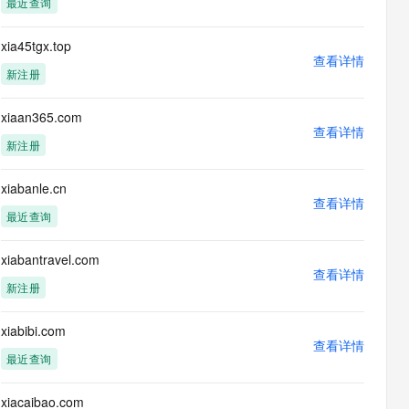
最近查询
息提取
与 AI 智能体进行实时音视频通话
从文本、图片、视频中提取结构化的属性信息
构建支持视频理解的 AI 音视频实时通话应用
xia45tgx.top
查看详情
t.diy 一步搞定创意建站
构建大模型应用的安全防护体系
新注册
通过自然语言交互简化开发流程,全栈开发支持
通过阿里云安全产品对 AI 应用进行安全防护
xiaan365.com
查看详情
新注册
xiabanle.cn
查看详情
最近查询
xiabantravel.com
查看详情
新注册
xiabibi.com
查看详情
最近查询
xiacaibao.com