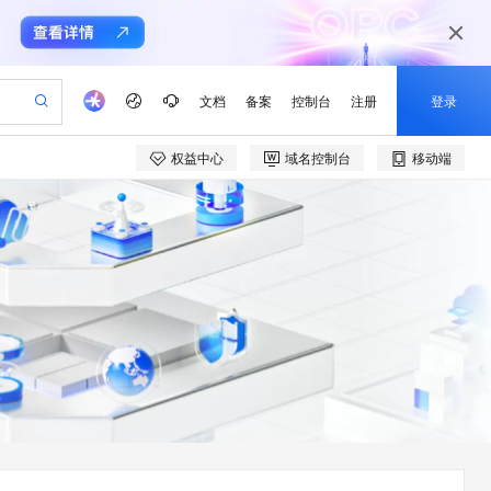
文档
备案
控制台
注册
登录
权益中心
域名控制台
移动端
验
作计划
器
AI 活动
专业服务
服务伙伴合作计划
开发者社区
加入我们
产品动态
服务平台百炼
阿里云 OPC 创新助力计划
一站式生成采购清单，支持单品或批量购买
io：打造专属 AI 语音助手
S产品伙伴计划（繁花）
峰会
CS
造的大模型服务与应用开发平台
一句话生成原生可编辑精美 PPT 文稿
AI 生产力先锋
Al MaaS 服务伙伴赋能合作
域名
博文
Careers
至高可申请百万元
Qwen3.8-Max 模型上线
开启高性价比 AI 编程新体验
弹性可伸缩的云计算服务
Qwen-Audio-3.0-Realtime 端到端实时语音角色扮演
输入一句话想法, 轻松生成专业的 PPT
先锋实践拓展 AI 生产力的边界
Token 补贴，五大权
计划
海大会
伙伴信用分合作计划
商标
问答
社会招聘
益加速 OPC 成功
eek-V4-Pro
SS
一键部署幻兽帕鲁游戏服务器
飞天发布时刻
HOT
Open Search 向量检索版支
划
备案
电子书
校园招聘
pSeek-V4-Pro
视频创作，一键激活电商全链路生产力
稳定、安全、高性价比、高性能的云存储服务
一键购买专属联机服务器，轻松开启游戏
所见，即是所愿
持视频检索 Pipeline 功能
更多支持
划
公司注册
镜像站
视频生成
语音识别与合成
专属 QwenPaw
漫剧工坊：一站式动画创作平台
AI 实训营
HOT
应用身份服务 (IDaaS)
合作伙伴培训与认证
划
上云迁移
站生成，高效打造优质广告素材
全接入的云上超级电脑
从聊天伙伴进化为能主动干活的本地数字员工
快速生产连贯的高质量长漫剧
从基础到进阶，Agent 创客手把手教你
OpenClaw 管理能力上线
e-1.1-T2V
Qwen3-TTS-Flash
lScope
我要反馈
查询合作伙伴
畅细腻的高质量视频
离线语音合成大模型，多语言方言自适应，低延迟高稳定
n Alibaba Cloud ISV 合作
代维服务
建企业门户网站
10 分钟搭建微信、支付宝小程序
MaxCompute MaxFrame 提
创新加速
ope
登录合作伙伴管理后台
我要建议
站，无忧落地极速上线
以可视化方式快速构建移动和 PC 门户网站
国内短信简单易用，安全可靠，秒级触达，全球覆盖200+国家和地区。
高效部署网站，快速应用到小程序
供自动弹性内存功能
e-1.1-I2V
Cosyvoice-V3-Flash