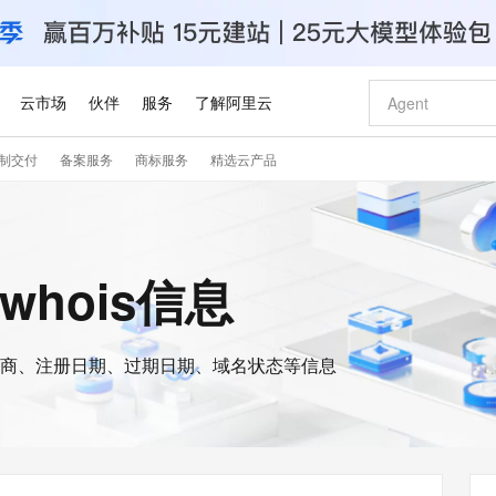
云市场
伙伴
服务
了解阿里云
制交付
备案服务
商标服务
精选云产品
AI 特惠
数据与 API
成为产品伙伴
企业增值服务
最佳实践
价格计算器
AI 场景体
基础软件
产品伙伴合
阿里云认证
市场活动
配置报价
大模型
自助选配和估算价格
新方式
睿译宝，AI翻译排版一步到位
智启 AI 普惠权益
产品生态集成认证中心
企业支持计划
云上春晚
域名与网站
千问官方 MaaS 平台，为开发者和 Agent 而生，新用户赠送 1 亿 + tokens 额度
Qwen Aud
AI Coding
阿里云Maa
2026 阿里云
云服务器 E
为企业打
数据集
Windows
大模型认证
模型
NEW
NEW
交付可用成果
值低价云产品抢先购
上传文档即自动完成翻译和格式还原
至高享 1亿+免费 tokens，加速 Al 应用落地
提供智能易用的域名与建站服务
智能编程，一键
安全可靠、
的whois信息
产品生态伙伴
专家技术服务
云上奥运之旅
弹性计算合作
阿里云中企出
手机三要素
宝塔 Linux
全部认证
价格优势
有专属领域专家
GLM-5.2：长任务时代开源旗舰模型
阿里云 OPC 创新助力计划
千问大模型
即刻拥有 DeepS
AI 电商营销
对象存储 O
大模型
产品生态伙伴工作台
企业增值服务台
云栖战略参考
云存储合作计
云栖大会
身份实名认证
CentOS
训练营
推动算力普惠，释放技术红利
最高返9万
多领域专家智能体,一键组建 AI 虚拟交付团队
快速构建应用程序和网站，即刻迈出上云第一步
至高百万元 Token 补贴，加速一人公司成长
多元化、高性能、安全可靠的大模型服务
真正可用的 1M 上下文,一次完成代码全链路开发
轻松解锁专属 Dee
从图文生成到
云上的中国
数据库合作计
活动全景
短信
Docker
图片和
商、注册日期、过期日期、域名状态等信息
站式影视创作平台
Hermes Agent，打造自进化智能体
Token Plan 模型订阅计划
数字证书管理服务（原SSL证书）
5 分钟轻松部署
AI 广告创作
无影云电脑
企业成长
NEW
信息公告
看见新力量
云网络合作计
OCR 文字识别
JAVA
证享300元代金券
可视化编排打通从文字构思到成片全链路闭环
全托管，含MySQL、PostgreSQL、SQL Server、MariaDB多引擎
自主进化，持久记忆，越用越聪明
Qwen3.8-Max 首发尝鲜，限时加量 10 倍，夜间低至2折
实现全站HTTPS，呈现可信的WEB访问
图文、视频一
随时随地安
Kimi-K3
HappyHors
NEW
魔搭 Mode
loud
服务实践
官网公告
Kimi 最新旗舰模型，长程编程与推理利器
让文字生成流
金融模力时刻
Salesforce O
版
发票查验
全能环境
Claude Code + GStack 打造工程团队
千问办公，限时限量积分加倍
Qoder
低代码高效构
AI 建站
短信服务
型
NEW
作计划
计划
创新中心
魔搭 ModelSc
健康状态
理服务
让AI从“聊天伙伴”进化为能干活的“数字员工”
安装技能 GStack，拥有专属 AI 工程团队
你的AI工作搭子，覆盖日常办公高频场景
面向真实软件的智能体编程平台
0 代码专业建
客户案例
天气预报查询
操作系统
Deepseek-v4-pro
HappyHors
态合作计划