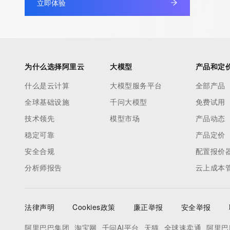
立即体验
under contract with the Internet Corporation for Assigned Nam
Numbers. Whois information from other top-level domains is p
a third-party under license to Tucows Registry.
This service is intended only for query-based access. By using 
为什么选择阿里云
大模型
产品和定
service, you agree that you will use any data presented only for
什么是云计算
大模型服务平台
全部产品
purposes and that, under no circumstances will you use (a) da
全球基础设施
千问大模型
免费试用
acquired for the purpose of allowing, enabling, or otherwise su
the transmission by e-mail, telephone, facsimile or other
技术领先
模型市场
产品动态
communications mechanism of mass  unsolicited, commercial a
稳定可靠
产品定价
or solicitations to entities other than your existing  customers; o
安全合规
配置报价
(b) this service to enable high volume, automated, electronic 
分析师报告
云上成本
that send queries or data to the systems of any Registrar or an
Registry except as reasonably necessary to register domain n
modify existing domain name registrations.
法律声明
Cookies政策
廉正举报
安全举报
Tucows Registry reserves the right to modify these terms at an
阿里巴巴集团
淘宝网
千问AI平台
天猫
全球速卖通
阿里巴