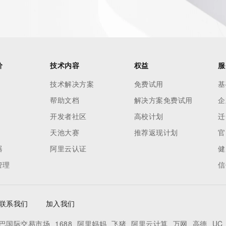
es and
rovided by
this
价
技术内容
权益
服
 lawful
技术解决方案
免费试用
基
ta
帮助文档
解决方案免费试用
企
pporting
开发者社区
高校计划
迁
dvertising
天池大赛
推荐返现计划
官
r
器
阿里云认证
健
processes
管理
信
y
ames or
联系我们
加入我们
y time. By
巴国际交易市场
1688
阿里妈妈
飞猪
阿里云计算
万网
高德
UC