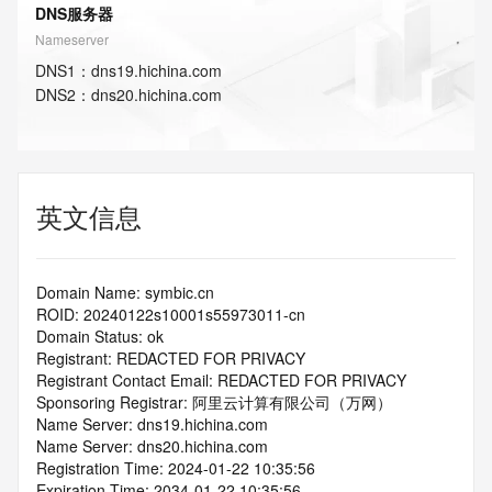
DNS服务器
Nameserver
DNS
1
：
dns19.hichina.com
DNS
2
：
dns20.hichina.com
英文信息
Domain Name: symbic.cn
ROID: 20240122s10001s55973011-cn
Domain Status: ok
Registrant: REDACTED FOR PRIVACY
Registrant Contact Email: REDACTED FOR PRIVACY
Sponsoring Registrar: 阿里云计算有限公司（万网）
Name Server: dns19.hichina.com
Name Server: dns20.hichina.com
Registration Time: 2024-01-22 10:35:56
Expiration Time: 2034-01-22 10:35:56