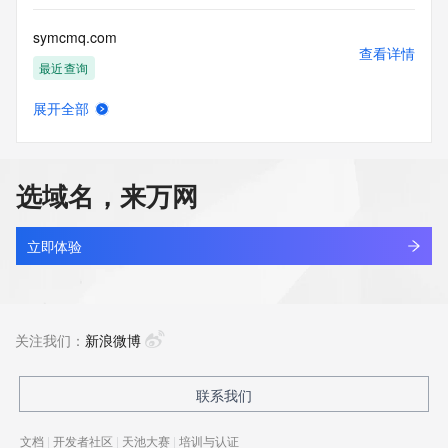
symcmq.com
查看详情
最近查询
展开全部
symeifulong.com
查看详情
最近查询
选域名，来万网
symeos.cn
查看详情
最近查询
立即体验
symey.asia
查看详情
新注册
关注我们：
新浪微博
symiaolin.com
联系我们
查看详情
最近查询
文档
|
开发者社区
|
天池大赛
|
培训与认证