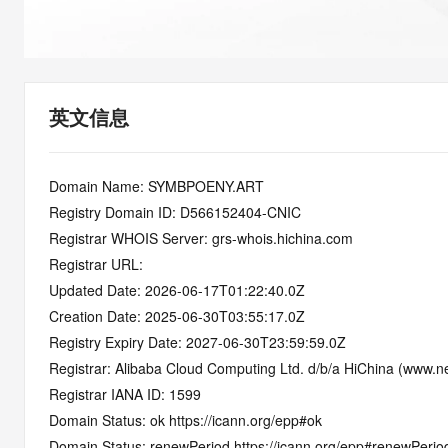
快速部署 Dify，高效搭建 
迁移与运维管理
10 分钟在聊天系统中增加
专有云
英文信息
Domain Name: SYMBPOENY.ART
Registry Domain ID: D566152404-CNIC
Registrar WHOIS Server: grs-whois.hichina.com
Registrar URL:
Updated Date: 2026-06-17T01:22:40.0Z
Creation Date: 2025-06-30T03:55:17.0Z
Registry Expiry Date: 2027-06-30T23:59:59.0Z
Registrar: Alibaba Cloud Computing Ltd. d/b/a HiChina (www.ne
Registrar IANA ID: 1599
Domain Status: ok https://icann.org/epp#ok
Domain Status: renewPeriod https://icann.org/epp#renewPerio