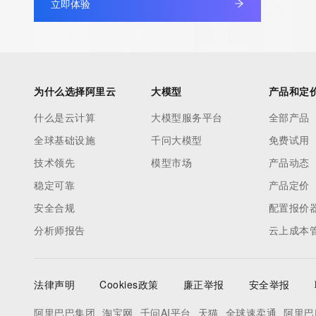
立即体验
>>> IMPORTANT INFORMATION ABOUT THE DEPLOYMENT OF 
https://www.centralnicregistry.com/support/information/rdap <<
The registration data available in this service is limited. Additio
data may be available at https://lookup.icann.org
为什么选择阿里云
大模型
产品和定
什么是云计算
大模型服务平台
全部产品
The Whois and RDAP services are provided by CentralNic, and
全球基础设施
千问大模型
免费试用
information pertaining to Internet domain names registered by 
our customers. By using this service you are agreeing (1) not t
技术领先
模型市场
产品动态
information presented here for any purpose other than determi
稳定可靠
产品定价
ownership of domain names, (2) not to store or reproduce this 
安全合规
配置报价
any way, (3) not to use any high-volume, automated, electroni
分析师报告
云上成本
to obtain data from this service. Abuse of this service is monit
actions in contravention of these terms will result in being per
blacklisted. All data is (c) CentralNic Ltd (https://www.centralni
法律声明
Cookies政策
廉正举报
安全举报
Access to the Whois and RDAP services is rate limited. For mo
阿里巴巴集团
淘宝网
千问AI平台
天猫
全球速卖通
阿里巴