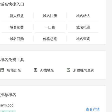
安全
畅自然，细节丰富
高表现力语音合成大模型，语音克隆听感自然
我要投诉
PolarDB
域名快捷入口
上云场景组合购
Milvus 弹性伸缩功能新增节
伴
漫剧创作，剧本、分镜、视频高效生成
100%兼容MySQL、PostgreSQL，兼容Oracle，支持集中和分布式
覆盖90%+业务场景，专享组合折扣价
点支持范围
2V
VPN
Fun-ASR
新人权益
域名注册
域名转入
文戏情感细腻自然，动作戏激烈拳拳到肉，实现更强表演能力
支持中英文自由切换，具备更强的噪声鲁棒性
ernetes 版 ACK
云聚AI 严选权益
AI 原生数据库服务发布
SSL 证书
，一键激活高效办公新体验
理容器应用的 K8s 服务
精选AI产品，从模型到应用全链提效
Agent 数据网关
域名续费
一口价
域名抢注
堡垒机
AI 用量加速计划
云原生数据库 PolarDB
应用
域名回购
价格总览
防火墙
域名查询
、识别商机，让客服更高效、服务更出色。
新老同享，达量后返
Agentic Database 发布
千问办公
主机安全
NEW
的智能体编程平台
一站式AI生产力平台
域名免费工具
AI 应用及服务市场
伶鹊
企业级人与Agent协作平台，接入和调度多个数字员工
智能客服平台，对话机器人、对话分析、智能外呼
智能起名
AI找域名
所属账号查询
AI 应用
大模型服务平台百炼 - 全妙
大模型
应用创作平台
多模态内容创作工具，已接入 DeepSeek
自然语言处理
推荐域名
数据标注
sym.cool
机器学习
查看详情