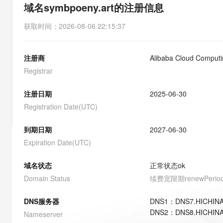
存储
天池大赛
能看、能想、能动手的多模
域名symbpoeny.art的注册信息
云解析DNS
解决方案免费试用 新老
电子合同
最高领取价值200元试用
安全
网络与CDN
AI 算法大赛
Qwen3-VL-Plus
获取时间
：
2026-08-06 22:15:37
畅捷通
大数据开发治理平台 Data
AI 产品 免费试用
网络
安全
云开发大赛
Tableau 订阅
1亿+ 大模型 tokens 和 
注册商
Alibaba Cloud Computin
可观测
入门学习赛
中间件
AI空中课堂在线直播课
云防火墙
140+云产品 免费试用
Registrar
大模型服务
上云与迁云
云原生的云上边界网络安全
产品新客免费试用，最长1
数据库
生态解决方案
注册日期
2025-06-30
千问AI平台-Token Plan
企业出海
大模型ACA认证体验
大数据计算
Registration Date(UTC)
助力企业全员 AI 认知与能
行业生态解决方案
政企业务
媒体服务
千问AI平台-模型体验
到期日期
2027-06-30
开发者生态解决方案
在线体验全尺寸、多种模态
Expiration Date(UTC)
企业服务与云通信
AI 开发和 AI 应用解决
Happy 系列大模型
域名与网站
域名状态
正常状态
ok
Domain Status
续费宽限期
renewPerio
终端用户计算
DNS服务器
DNS
1
：
DNS7.HICHIN
Serverless
大模型解决方案
DNS
2
：
DNS8.HICHIN
Nameserver
开发工具