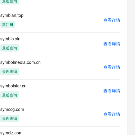
最近查询
息提取
与 AI 智能体进行实时音视频通话
从文本、图片、视频中提取结构化的属性信息
构建支持视频理解的 AI 音视频实时通话应用
symbian.top
查看详情
t.diy 一步搞定创意建站
构建大模型应用的安全防护体系
新注册
通过自然语言交互简化开发流程,全栈开发支持
通过阿里云安全产品对 AI 应用进行安全防护
symbio.xin
查看详情
最近查询
symbolmedia.com.cn
查看详情
最近查询
symbolstar.cn
查看详情
最近查询
symccg.com
查看详情
最近查询
symclz.com