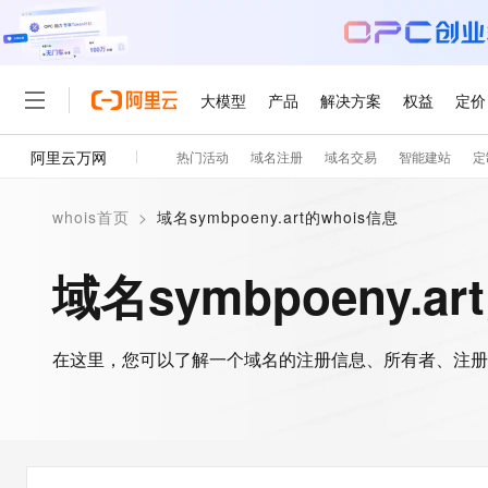
大模型
产品
解决方案
权益
定价
阿里云万网
热门活动
域名注册
域名交易
智能建站
定
大模型
产品
解决方案
权益
定价
云市场
伙伴
服务
了解阿里云
精选产品
精选解决方案
普惠上云
产品定价
精选商城
成为销售伙伴
售前咨询
为什么选择阿里云
千问AI平台
whois首页
>
域名symbpoeny.art的whois信息
了解云产品的定价详情
大模型服务平台百炼
睿译宝，AI翻译排版一
普惠上云 官方力荐
分销伙伴
在线服务
网站建设
什么是云计算
大
大模型服务与应用平台
上传文档即自动完成翻译和
云服务器38元/年起，超
域名symbpoeny.ar
咨询伙伴
多端小程序
技术领先
云上成本管理
售后服务
轻量应用服务器
GLM-5.2：长任务时代
官方推荐返现计划
大模型
精选产品
精选解决方案
Salesforce 国际版订阅
稳定可靠
管理和优化成本
推荐新用户得奖励，单订单
销售伙伴合作计划
自助服务
友盟天域
安全合规
人工智能与机器学习
AI
文本生成
在这里，您可以了解一个域名的注册信息、所有者、注册
云数据库 RDS
Hermes Agent，打造
云工开物
无影生态合作计划
在线服务
观测云
分析师报告
自主进化，持久记忆，越用
高校专属算力普惠，学生认
计算
互联网应用开发
Qwen3.8-Max
HOT
Salesforce On Alibaba C
工单服务
智能体时代全能旗舰模型
Tuya 物联网平台阿里云
研究报告与白皮书
人工智能平台 PAI
快速拥有专属 OpenClaw
大模
Consulting Partner 合
大数据
容器
免费试用
短信专区
一站式AI开发、训练和推
蓝凌 OA
Qwen3.7-Plus
AI 大模型销售与服务生
现代化应用