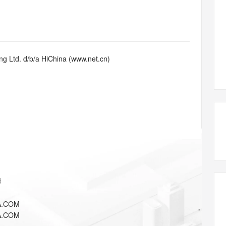
态智能体模型
旗舰 MoE 大模型，百万上下文与顶尖推理能力
图生视频，流
同享
万小智 AI 建站低至 15元/月
Qoder CN
AI 短剧/漫剧
云原生数据库 
快递物流查询
WordPress
成为服务伙
高校合作
点，立即开启云上创新
覆盖公网/内网、递归/权威、移动APP等全场景解析服务
送.CN域名，送备案服务码
基于千问大模型等，支持代码智能生成、研发智能问答
AI助力短剧
GLM-5.2
Wan2.7-T
Ubuntu
服务生态伙伴
视觉 Coding、空间感知、多模态思考等全面升级
1M上下文，专为长程任务能力而生
云工开物
企业应用
Works
Night Plan 支持 Qwen 3.8-Max
云原生大数据计算服务 MaxCompute
AI 办公
容器服务 Kub
NEW
Red Hat
30+ 款产品免费体验
Data Agent 驱动的一站式 Data+AI 开发治理平台
夜间 5 折，Qwen/Meoo/TokenPlan 客户专享
面向分析的企业级SaaS模式云数据仓库
AI智能应用
提供一站式管
科研合作
g Ltd. d/b/a HiChina (www.net.cn)
ERP
堂（旗舰版）
SUSE
智能客服
AI 应用构建
大模型原生
CRM
防护产品
2个月
自动承接线索
建站小程序
Qoder
大模型服务平台百炼-应用模版
OA 办公系统
HOT
NEW
面向真实软件
个人版上线、团队版降价；千问3.8-Max首发发尝鲜
丰富多元化的应用模版和解决方案
力提升
财税管理
模板建站
万有无界
大模型服务平台百炼-智能体
400电话
定制建站
的模型效果
灵活可视化地构建企业级 Agent
方案
广告营销
模板小程序
秒悟
人工智能平台 PAI
定制小程序
云端极速 AI 
新一代 AI 视频生成模型，深度适配广告营销等场景
AI Native 的算法工程平台，一站式完成建模、训练、推理服务部署
d
APP 开发
A.COM
建站系统
A.COM