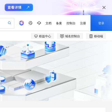
文档
备案
控制台
注册
登录
权益中心
域名控制台
移动端
验
作计划
器
AI 活动
专业服务
服务伙伴合作计划
开发者社区
加入我们
产品动态
服务平台百炼
阿里云 OPC 创新助力计划
一站式生成采购清单，支持单品或批量购买
可编辑精美 PPT 文稿
S产品伙伴计划（繁花）
峰会
CS
造的大模型服务与应用开发平台
Agency Agents：拥有专属领域专家
AI 生产力先锋
Al MaaS 服务伙伴赋能合作
域名
博文
Careers
至高可申请百万元
Qwen3.8-Max 模型上线
 轻松生成专业的 PPT
开启高性价比 AI 编程新体验
弹性可伸缩的云计算服务
先锋实践拓展 AI 生产力的边界
多领域专家智能体,一键组建 AI 虚拟交付团队
Token 补贴，五大权
计划
海大会
伙伴信用分合作计划
商标
问答
社会招聘
益加速 OPC 成功
帕鲁游戏服务器
SS
HappyHorse 打造一站式影视创作平台
飞天发布时刻
HOT
Open Search 向量检索版支
划
备案
电子书
校园招聘
联机服务器，轻松开启游戏
视频创作，一键激活电商全链路生产力
稳定、安全、高性价比、高性能的云存储服务
所见，即是所愿
持视频检索 Pipeline 功能
可视化编排打通从文字构思到成片全链路闭环
更多支持
划
公司注册
镜像站
视频生成
语音识别与合成
 智能体与工作流应用
漫剧工坊：一站式动画创作平台
AI 实训营
应用身份服务 (IDaaS)
合作伙伴培训与认证
划
上云迁移
站生成，高效打造优质广告素材
全接入的云上超级电脑
通过阿里云百炼高效搭建AI应用,助力高效开发
快速生产连贯的高质量长漫剧
从基础到进阶，Agent 创客手把手教你
OpenClaw 管理能力上线
e-1.1-T2V
Qwen3-TTS-Flash
lScope
我要反馈
查询合作伙伴
畅细腻的高质量视频
离线语音合成大模型，多语言方言自适应，低延迟高稳定
n Alibaba Cloud ISV 合作
代维服务
建企业门户网站
10 分钟搭建微信、支付宝小程序
MaxCompute MaxFrame 提
创新加速
ope
登录合作伙伴管理后台
我要建议
站，无忧落地极速上线
以可视化方式快速构建移动和 PC 门户网站
国内短信简单易用，安全可靠，秒级触达，全球覆盖200+国家和地区。
高效部署网站，快速应用到小程序
供自动弹性内存功能
e-1.1-I2V
Cosyvoice-V3-Flash