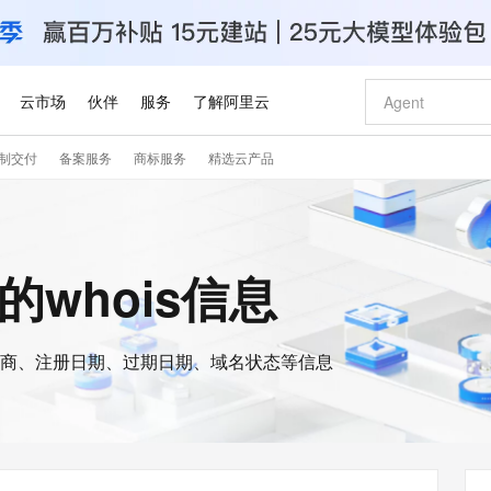
云市场
伙伴
服务
了解阿里云
制交付
备案服务
商标服务
精选云产品
AI 特惠
数据与 API
成为产品伙伴
企业增值服务
最佳实践
价格计算器
AI 场景体
基础软件
产品伙伴合
阿里云认证
市场活动
配置报价
大模型
自助选配和估算价格
步到位
智启 AI 普惠权益
产品生态集成认证中心
企业支持计划
云上春晚
域名与网站
Qwen Audio：打造专属 AI 语音助手
千问官方 MaaS 平台，为开发者和 Agent 而生，新用户赠送 1 亿 + tokens 额度
一句话生成原生
AI Coding
阿里云Maa
2026 阿里云
云服务器 E
为企业打
数据集
Windows
大模型认证
模型
NEW
NEW
格式还原
值低价云产品抢先购
至高享 1亿+免费 tokens，加速 Al 应用落地
提供智能易用的域名与建站服务
Qwen-Audio-3.0-Realtime 端到端实时语音角色扮演
输入一句话想法,
智能编程，一键
安全可靠、
t的whois信息
产品生态伙伴
专家技术服务
云上奥运之旅
弹性计算合作
阿里云中企出
手机三要素
宝塔 Linux
全部认证
价格优势
开源旗舰模型
即刻拥有 DeepSeek-V4-Pro
阿里云 OPC 创新助力计划
千问大模型
一键部署幻兽
AI 电商营销
对象存储 O
大模型
产品生态伙伴工作台
企业增值服务台
云栖战略参考
云存储合作计
云栖大会
身份实名认证
CentOS
训练营
推动算力普惠，释放技术红利
最高返9万
真正可用的 1M 上下文,一次完成代码全链路开发
快速构建应用程序和网站，即刻迈出上云第一步
轻松解锁专属 DeepSeek-V4-Pro
至高百万元 Token 补贴，加速一人公司成长
多元化、高性能、安全可靠的大模型服务
一键购买专属
从图文生成到
云上的中国
数据库合作计
活动全景
短信
Docker
图片和
商、注册日期、过期日期、域名状态等信息
自进化智能体
5 分钟轻松部署专属 QwenPaw
Token Plan 模型订阅计划
数字证书管理服务（原SSL证书）
高效搭建 AI
AI 广告创作
无影云电脑
企业成长
NEW
HOT
信息公告
看见新力量
云网络合作计
OCR 文字识别
JAVA
越聪明
证享300元代金券
全托管，含MySQL、PostgreSQL、SQL Server、MariaDB多引擎
Qwen3.8-Max 首发尝鲜，限时加量 10 倍，夜间低至2折
实现全站HTTPS，呈现可信的WEB访问
从聊天伙伴进化为能主动干活的本地数字员工
图文、视频一
随时随地安
Kimi-K3
HappyHors
NEW
魔搭 Mode
loud
服务实践
官网公告
Kimi 最新旗舰模型，长程编程与推理利器
让文字生成流
金融模力时刻
Salesforce O
版
发票查验
全能环境
Claude Code + GStack 打造工程团队
千问办公，限时限量积分加倍
Qoder
低代码高效构
AI 建站
短信服务
型
NEW
作计划
计划
创新中心
魔搭 ModelSc
健康状态
理服务
让AI从“聊天伙伴”进化为能干活的“数字员工”
安装技能 GStack，拥有专属 AI 工程团队
你的AI工作搭子，覆盖日常办公高频场景
面向真实软件的智能体编程平台
0 代码专业建
客户案例
天气预报查询
操作系统
Deepseek-v4-pro
HappyHors
态合作计划