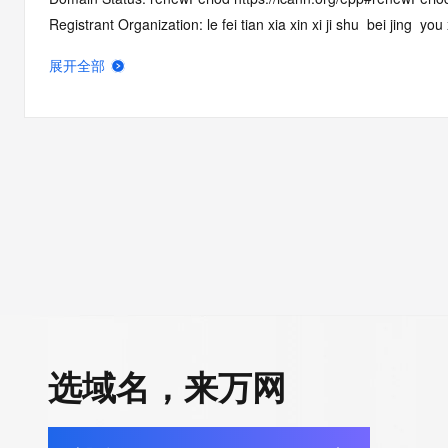
Registrant Organization: le fei tian xia xin xi ji shu  bei jing  you
Registrant State/Province: bei jing
展开全部
Registrant Country: CN
Registrant Email: Please query the RDDS service of the Registrar
to contact the Registrant, Admin, or Tech contact of the quer
Tech Email: Please query the RDDS service of the Registrar of Re
contact the Registrant, Admin, or Tech contact of the queried
Name Server: DNS7.HICHINA.COM
Name Server: DNS8.HICHINA.COM
DNSSEC: unsigned
Registrar Abuse Contact Email: domainabuse@service.aliyun.
Registrar Abuse Contact Phone: +86.95187
URL of the ICANN Whois Inaccuracy Complaint Form: https://ww
>>> Last update of WHOIS database: 2026-06-17T01:22:41.0
选域名，来万网
For more information on Whois status codes, please visit https: