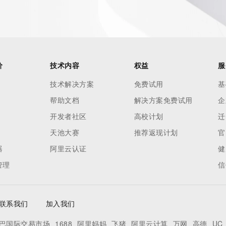
RDAP: please visit
<
nal
价
技术内容
权益
服
技术解决方案
免费试用
基
 contain
帮助文档
解决方案免费试用
企
our
o use any
开发者社区
高校计划
迁
ning
天池大赛
推荐返现计划
官
data in
器
阿里云认证
健
c processes
管理
信
ored and
manently
cregistry.com)
联系我们
加入我们
re
巴国际交易市场
1688
阿里妈妈
飞猪
阿里云计算
万网
高德
UC