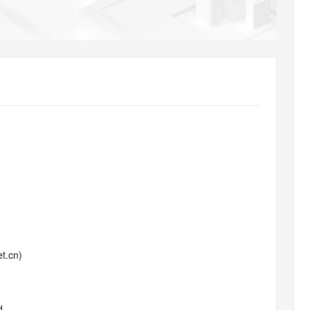
AI 应用
10分钟微调：让0.6B模型媲美235B模
多模态数据信
型
依托云原生高可用架构,实现Dify私有化部署
用1%尺寸在特定领域达到大模型90%以上效果
一个 AI 助手
超强辅助，Bol
即刻拥有 DeepSeek-R1 满血版
在企业官网、通讯软件中为客户提供 AI 客服
多种方案随心选，轻松解锁专属 DeepSeek
t.cn)
d