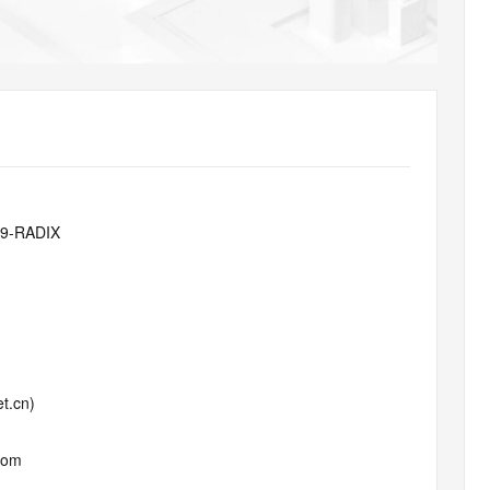
AI 应用
10分钟微调：让0.6B模型媲美235B模
多模态数据信
型
依托云原生高可用架构,实现Dify私有化部署
用1%尺寸在特定领域达到大模型90%以上效果
一个 AI 助手
超强辅助，Bol
即刻拥有 DeepSeek-R1 满血版
在企业官网、通讯软件中为客户提供 AI 客服
多种方案随心选，轻松解锁专属 DeepSeek
a9-RADIX
t.cn)
com