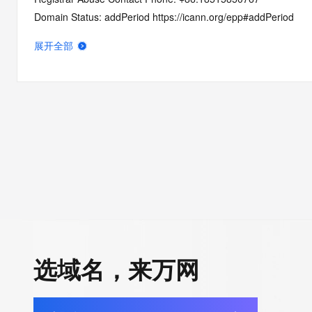
Domain Status: addPeriod https://icann.org/epp#addPeriod
Name Server: ines.ns.cloudflare.com
展开全部
Name Server: plato.ns.cloudflare.com
DNSSEC: unsigned
URL of the ICANN RDDS Inaccuracy Complaint Form: https://ic
>>> Last update of WHOIS database: 2026-06-06T06:43:49.5
For more information on domain status codes, please visit http
The WHOIS information provided in this page has been redact
in compliance with ICANN's Temporary Specification for gTLD
Registration Data.
选域名，来万网
The data in this record is provided by Tucows Registry for info
purposes only, and it does not guarantee its accuracy. Tucows 
authoritative for whois information in top-level domains it opera