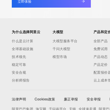
立即体验
under contract with the Internet Corporation for Assigned Nam
Numbers. Whois information from other top-level domains is p
a third-party under license to Tucows Registry.
This service is intended only for query-based access. By using 
为什么选择阿里云
大模型
产品和定
service, you agree that you will use any data presented only for
什么是云计算
大模型服务平台
全部产品
purposes and that, under no circumstances will you use (a) da
全球基础设施
千问大模型
免费试用
acquired for the purpose of allowing, enabling, or otherwise su
the transmission by e-mail, telephone, facsimile or other
技术领先
模型市场
产品动态
communications mechanism of mass  unsolicited, commercial a
稳定可靠
产品定价
or solicitations to entities other than your existing  customers; o
安全合规
配置报价
(b) this service to enable high volume, automated, electronic 
分析师报告
云上成本
that send queries or data to the systems of any Registrar or an
Registry except as reasonably necessary to register domain n
modify existing domain name registrations.
法律声明
Cookies政策
廉正举报
安全举报
Tucows Registry reserves the right to modify these terms at an
阿里巴巴集团
淘宝网
千问AI平台
天猫
全球速卖通
阿里巴