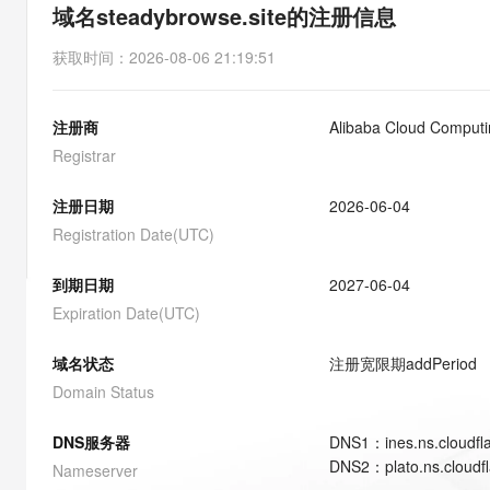
存储
天池大赛
能看、能想、能动手的多模
域名steadybrowse.site的注册信息
云解析DNS
解决方案免费试用 新老
电子合同
最高领取价值200元试用
安全
网络与CDN
AI 算法大赛
Qwen3-VL-Plus
获取时间
：
2026-08-06 21:19:51
畅捷通
大数据开发治理平台 Data
AI 产品 免费试用
网络
安全
云开发大赛
Tableau 订阅
1亿+ 大模型 tokens 和 
注册商
Alibaba Cloud Computin
可观测
入门学习赛
中间件
AI空中课堂在线直播课
云防火墙
140+云产品 免费试用
Registrar
大模型服务
上云与迁云
云原生的云上边界网络安全
产品新客免费试用，最长1
数据库
生态解决方案
注册日期
2026-06-04
千问AI平台-Token Plan
企业出海
大模型ACA认证体验
大数据计算
Registration Date(UTC)
助力企业全员 AI 认知与能
行业生态解决方案
政企业务
媒体服务
千问AI平台-模型体验
到期日期
2027-06-04
开发者生态解决方案
在线体验全尺寸、多种模态
Expiration Date(UTC)
企业服务与云通信
AI 开发和 AI 应用解决
Happy 系列大模型
域名与网站
域名状态
注册宽限期
addPeriod
Domain Status
终端用户计算
DNS服务器
DNS
1
：
ines.ns.cloudf
Serverless
大模型解决方案
DNS
2
：
plato.ns.cloudf
Nameserver
开发工具