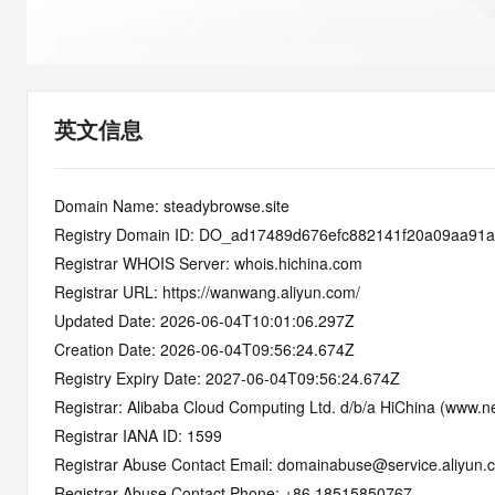
快速部署 Dify，高效搭建 
迁移与运维管理
10 分钟在聊天系统中增加
专有云
英文信息
Domain Name: steadybrowse.site
Registry Domain ID: DO_ad17489d676efc882141f20a09aa91
Registrar WHOIS Server: whois.hichina.com
Registrar URL: https://wanwang.aliyun.com/
Updated Date: 2026-06-04T10:01:06.297Z
Creation Date: 2026-06-04T09:56:24.674Z
Registry Expiry Date: 2027-06-04T09:56:24.674Z
Registrar: Alibaba Cloud Computing Ltd. d/b/a HiChina (www.ne
Registrar IANA ID: 1599
Registrar Abuse Contact Email: domainabuse@service.aliyun.
Registrar Abuse Contact Phone: +86.18515850767