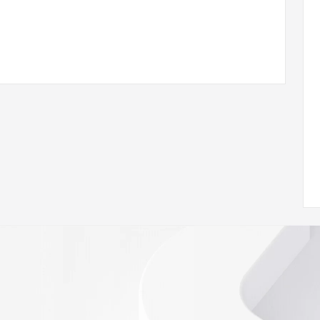
ann.org/wicf
58Z <<<
s://icann.org/epp
ed
rmational
Registry is
tes