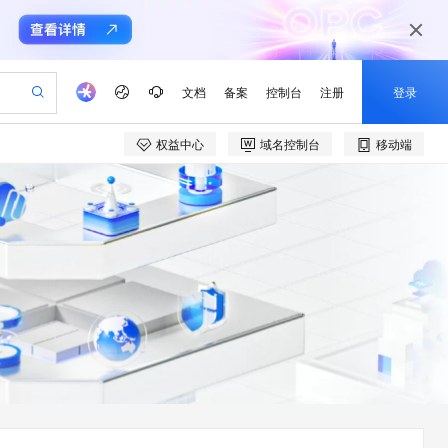
文档
备案
控制台
注册
登录
权益中心
域名控制台
移动端
验
作计划
器
AI 活动
专业服务
服务伙伴合作计划
开发者社区
加入我们
产品动态
服务平台百炼
阿里云 OPC 创新助力计划
一站式生成采购清单，支持单品或批量购买
可编辑精美 PPT 文稿
S产品伙伴计划（繁花）
峰会
CS
造的大模型服务与应用开发平台
Agency Agents：拥有专属领域专家
AI 生产力先锋
Al MaaS 服务伙伴赋能合作
域名
博文
Careers
至高可申请百万元
Qwen3.8-Max 模型上线
 轻松生成专业的 PPT
开启高性价比 AI 编程新体验
弹性可伸缩的云计算服务
先锋实践拓展 AI 生产力的边界
多领域专家智能体,一键组建 AI 虚拟交付团队
Token 补贴，五大权
计划
海大会
伙伴信用分合作计划
商标
问答
社会招聘
益加速 OPC 成功
帕鲁游戏服务器
SS
HappyHorse 打造一站式影视创作平台
飞天发布时刻
HOT
Open Search 向量检索版支
划
备案
电子书
校园招聘
联机服务器，轻松开启游戏
视频创作，一键激活电商全链路生产力
稳定、安全、高性价比、高性能的云存储服务
所见，即是所愿
持视频检索 Pipeline 功能
可视化编排打通从文字构思到成片全链路闭环
更多支持
划
公司注册
镜像站
视频生成
语音识别与合成
 智能体与工作流应用
漫剧工坊：一站式动画创作平台
AI 实训营
应用身份服务 (IDaaS)
合作伙伴培训与认证
划
上云迁移
站生成，高效打造优质广告素材
全接入的云上超级电脑
通过阿里云百炼高效搭建AI应用,助力高效开发
快速生产连贯的高质量长漫剧
从基础到进阶，Agent 创客手把手教你
OpenClaw 管理能力上线
e-1.1-T2V
Qwen3-TTS-Flash
lScope
我要反馈
查询合作伙伴
畅细腻的高质量视频
离线语音合成大模型，多语言方言自适应，低延迟高稳定
n Alibaba Cloud ISV 合作
代维服务
建企业门户网站
10 分钟搭建微信、支付宝小程序
MaxCompute MaxFrame 提
创新加速
ope
登录合作伙伴管理后台
我要建议
站，无忧落地极速上线
以可视化方式快速构建移动和 PC 门户网站
国内短信简单易用，安全可靠，秒级触达，全球覆盖200+国家和地区。
高效部署网站，快速应用到小程序
供自动弹性内存功能
e-1.1-I2V
Cosyvoice-V3-Flash