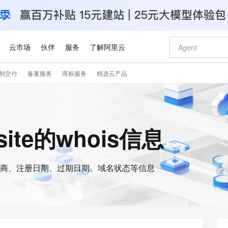
云市场
伙伴
服务
了解阿里云
制交付
备案服务
商标服务
精选云产品
AI 特惠
数据与 API
成为产品伙伴
企业增值服务
最佳实践
价格计算器
AI 场景体
基础软件
产品伙伴合
阿里云认证
市场活动
配置报价
大模型
自助选配和估算价格
步到位
智启 AI 普惠权益
产品生态集成认证中心
企业支持计划
云上春晚
域名与网站
Qwen Audio：打造专属 AI 语音助手
千问官方 MaaS 平台，为开发者和 Agent 而生，新用户赠送 1 亿 + tokens 额度
一句话生成原生
AI Coding
阿里云Maa
2026 阿里云
云服务器 E
为企业打
数据集
Windows
大模型认证
模型
NEW
NEW
格式还原
值低价云产品抢先购
至高享 1亿+免费 tokens，加速 Al 应用落地
提供智能易用的域名与建站服务
Qwen-Audio-3.0-Realtime 端到端实时语音角色扮演
输入一句话想法,
智能编程，一键
安全可靠、
.site的whois信息
产品生态伙伴
专家技术服务
云上奥运之旅
弹性计算合作
阿里云中企出
手机三要素
宝塔 Linux
全部认证
价格优势
开源旗舰模型
即刻拥有 DeepSeek-V4-Pro
阿里云 OPC 创新助力计划
千问大模型
一键部署幻兽
AI 电商营销
对象存储 O
大模型
产品生态伙伴工作台
企业增值服务台
云栖战略参考
云存储合作计
云栖大会
身份实名认证
CentOS
训练营
推动算力普惠，释放技术红利
最高返9万
真正可用的 1M 上下文,一次完成代码全链路开发
快速构建应用程序和网站，即刻迈出上云第一步
轻松解锁专属 DeepSeek-V4-Pro
至高百万元 Token 补贴，加速一人公司成长
多元化、高性能、安全可靠的大模型服务
一键购买专属
从图文生成到
云上的中国
数据库合作计
活动全景
短信
Docker
图片和
商、注册日期、过期日期、域名状态等信息
自进化智能体
5 分钟轻松部署专属 QwenPaw
Token Plan 模型订阅计划
数字证书管理服务（原SSL证书）
高效搭建 AI
AI 广告创作
无影云电脑
企业成长
NEW
HOT
信息公告
看见新力量
云网络合作计
OCR 文字识别
JAVA
越聪明
证享300元代金券
全托管，含MySQL、PostgreSQL、SQL Server、MariaDB多引擎
Qwen3.8-Max 首发尝鲜，限时加量 10 倍，夜间低至2折
实现全站HTTPS，呈现可信的WEB访问
从聊天伙伴进化为能主动干活的本地数字员工
图文、视频一
随时随地安
Kimi-K3
HappyHors
NEW
魔搭 Mode
loud
服务实践
官网公告
Kimi 最新旗舰模型，长程编程与推理利器
让文字生成流
金融模力时刻
Salesforce O
版
发票查验
全能环境
Claude Code + GStack 打造工程团队
千问办公，限时限量积分加倍
Qoder
低代码高效构
AI 建站
短信服务
型
NEW
作计划
计划
创新中心
魔搭 ModelSc
健康状态
理服务
让AI从“聊天伙伴”进化为能干活的“数字员工”
安装技能 GStack，拥有专属 AI 工程团队
你的AI工作搭子，覆盖日常办公高频场景
面向真实软件的智能体编程平台
0 代码专业建
客户案例
天气预报查询
操作系统
Deepseek-v4-pro
HappyHors
态合作计划