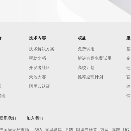
es and
rovided by
this
价
技术内容
权益
服
 lawful
技术解决方案
免费试用
基
ta
帮助文档
解决方案免费试用
企
pporting
开发者社区
高校计划
迁
dvertising
天池大赛
推荐返现计划
官
r
器
阿里云认证
健
processes
管理
信
y
ames or
联系我们
加入我们
y time. By
巴国际交易市场
1688
阿里妈妈
飞猪
阿里云计算
万网
高德
UC