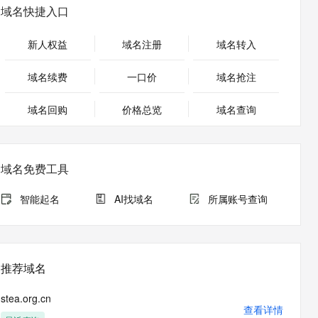
安全
畅自然，细节丰富
高表现力语音合成大模型，语音克隆听感自然
我要投诉
PolarDB
域名快捷入口
上云场景组合购
Milvus 弹性伸缩功能新增节
伴
漫剧创作，剧本、分镜、视频高效生成
100%兼容MySQL、PostgreSQL，兼容Oracle，支持集中和分布式
覆盖90%+业务场景，专享组合折扣价
点支持范围
2V
VPN
Fun-ASR
新人权益
域名注册
域名转入
文戏情感细腻自然，动作戏激烈拳拳到肉，实现更强表演能力
支持中英文自由切换，具备更强的噪声鲁棒性
ernetes 版 ACK
云聚AI 严选权益
AI 原生数据库服务发布
SSL 证书
，一键激活高效办公新体验
理容器应用的 K8s 服务
精选AI产品，从模型到应用全链提效
Agent 数据网关
域名续费
一口价
域名抢注
堡垒机
AI 用量加速计划
云原生数据库 PolarDB
应用
域名回购
价格总览
防火墙
域名查询
、识别商机，让客服更高效、服务更出色。
新老同享，达量后返
Agentic Database 发布
千问办公
主机安全
NEW
的智能体编程平台
一站式AI生产力平台
域名免费工具
AI 应用及服务市场
伶鹊
企业级人与Agent协作平台，接入和调度多个数字员工
智能客服平台，对话机器人、对话分析、智能外呼
智能起名
AI找域名
所属账号查询
AI 应用
大模型服务平台百炼 - 全妙
大模型
应用创作平台
多模态内容创作工具，已接入 DeepSeek
自然语言处理
推荐域名
数据标注
stea.org.cn
机器学习
查看详情