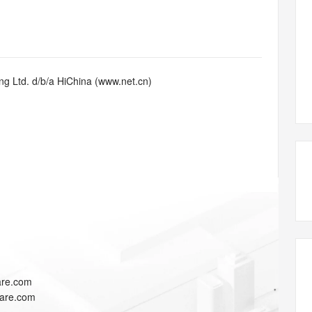
态智能体模型
旗舰 MoE 大模型，百万上下文与顶尖推理能力
图生视频，流
同享
万小智 AI 建站低至 15元/月
Qoder CN
AI 短剧/漫剧
云原生数据库 
快递物流查询
WordPress
成为服务伙
高校合作
点，立即开启云上创新
覆盖公网/内网、递归/权威、移动APP等全场景解析服务
送.CN域名，送备案服务码
基于千问大模型等，支持代码智能生成、研发智能问答
AI助力短剧
GLM-5.2
Wan2.7-T
Ubuntu
服务生态伙伴
视觉 Coding、空间感知、多模态思考等全面升级
1M上下文，专为长程任务能力而生
云工开物
企业应用
Works
Night Plan 支持 Qwen 3.8-Max
云原生大数据计算服务 MaxCompute
AI 办公
容器服务 Kub
NEW
Red Hat
30+ 款产品免费体验
Data Agent 驱动的一站式 Data+AI 开发治理平台
夜间 5 折，Qwen/Meoo/TokenPlan 客户专享
面向分析的企业级SaaS模式云数据仓库
AI智能应用
提供一站式管
科研合作
g Ltd. d/b/a HiChina (www.net.cn)
ERP
堂（旗舰版）
SUSE
智能客服
AI 应用构建
大模型原生
CRM
防护产品
2个月
自动承接线索
建站小程序
Qoder
大模型服务平台百炼-应用模版
OA 办公系统
HOT
NEW
面向真实软件
个人版上线、团队版降价；千问3.8-Max首发发尝鲜
丰富多元化的应用模版和解决方案
力提升
财税管理
模板建站
万有无界
大模型服务平台百炼-智能体
400电话
定制建站
的模型效果
灵活可视化地构建企业级 Agent
方案
广告营销
模板小程序
秒悟
人工智能平台 PAI
定制小程序
云端极速 AI 
新一代 AI 视频生成模型，深度适配广告营销等场景
AI Native 的算法工程平台，一站式完成建模、训练、推理服务部署
APP 开发
lare.com
建站系统
lare.com