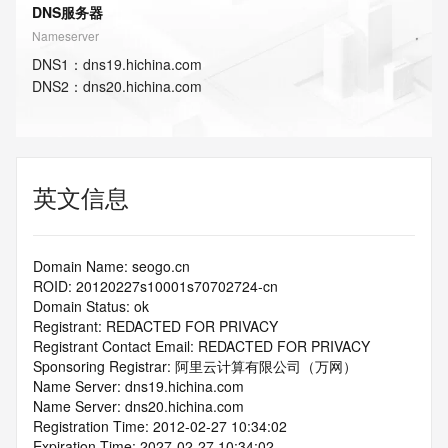
DNS服务器
Nameserver
DNS
1
：
dns19.hichina.com
DNS
2
：
dns20.hichina.com
英文信息
Domain Name: seogo.cn
ROID: 20120227s10001s70702724-cn
Domain Status: ok
Registrant: REDACTED FOR PRIVACY
Registrant Contact Email: REDACTED FOR PRIVACY
Sponsoring Registrar: 阿里云计算有限公司（万网）
Name Server: dns19.hichina.com
Name Server: dns20.hichina.com
Registration Time: 2012-02-27 10:34:02
Expiration Time: 2027-02-27 10:34:02