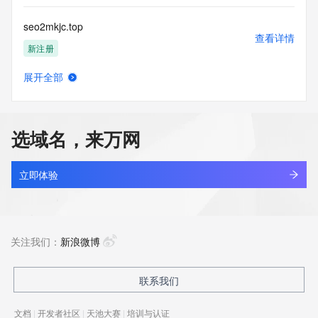
seo2mkjc.top
查看详情
新注册
展开全部
seoadministation.com
查看详情
新注册
选域名，来万网
seoavenuepro.com
查看详情
新注册
立即体验
seoazz.com
查看详情
最近查询
关注我们：
新浪微博
seobike.com
联系我们
查看详情
最近查询
文档
|
开发者社区
|
天池大赛
|
培训与认证