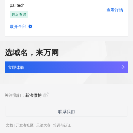
pai.tech
查看详情
最近查询
展开全部
pai35myw.top
查看详情
新注册
选域名，来万网
pai3jinwanyucehao.com.cn
查看详情
最近查询
立即体验
paibaili.com
查看详情
最近查询
关注我们：
新浪微博
paiban.love
联系我们
查看详情
最近查询
文档
|
开发者社区
|
天池大赛
|
培训与认证