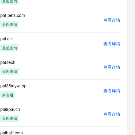
最近查询
息提取
与 AI 智能体进行实时音视频通话
从文本、图片、视频中提取结构化的属性信息
构建支持视频理解的 AI 音视频实时通话应用
pai-pets.com
查看详情
t.diy 一步搞定创意建站
构建大模型应用的安全防护体系
最近查询
通过自然语言交互简化开发流程,全栈开发支持
通过阿里云安全产品对 AI 应用进行安全防护
pai.cn
查看详情
最近查询
pai.tech
查看详情
最近查询
pai35myw.top
查看详情
新注册
pai9pai.cn
查看详情
最近查询
paibaili.com