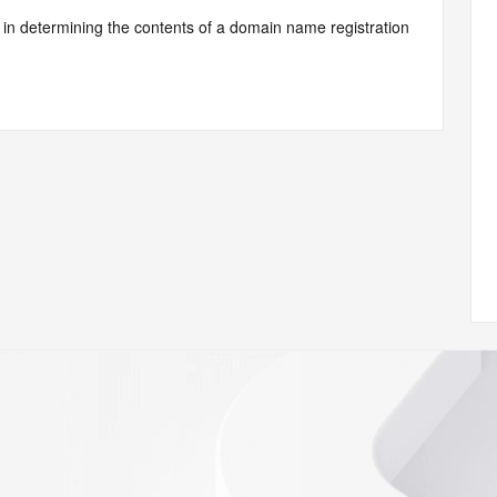
d by Identity Digital or, if the record pertains to a TLD not 
istry Operator for informational purposes only, and neither 
y. This service is intended only for query-based access. You 
at, under no circumstances will you use this data to (a) 
telephone, or facsimile of mass unsolicited, commercial 
ient's own existing customers; or (b) enable high volume, 
systems of Identity Digital, a Registrar, or Registry 
mes or modify existing registrations. When using the 
 is not a replacement for standard EPP commands to the 
red domain objects. The RDAP service may be scheduled for 
es to the RDAP services are throttled. If too many 
ime, the service will begin to reject further queries for a 
buse of the RDAP system through data mining is mitigated 
. Where applicable, the presence of a [Non-Public Data] 
to applicable data privacy laws or requirements. Should you 
 available through the registrar URL listed above. Access to 