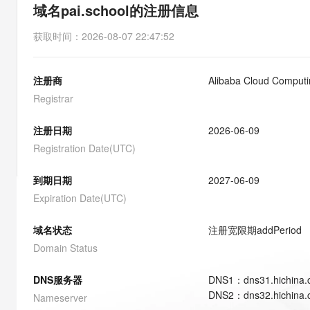
存储
天池大赛
能看、能想、能动手的多模
域名pai.school的注册信息
云解析DNS
解决方案免费试用 新老
电子合同
最高领取价值200元试用
安全
网络与CDN
AI 算法大赛
Qwen3-VL-Plus
获取时间
：
2026-08-07 22:47:52
畅捷通
大数据开发治理平台 Data
AI 产品 免费试用
网络
安全
云开发大赛
Tableau 订阅
1亿+ 大模型 tokens 和 
注册商
Alibaba Cloud Computin
可观测
入门学习赛
中间件
AI空中课堂在线直播课
云防火墙
140+云产品 免费试用
Registrar
大模型服务
上云与迁云
云原生的云上边界网络安全
产品新客免费试用，最长1
数据库
生态解决方案
注册日期
2026-06-09
千问AI平台-Token Plan
企业出海
大模型ACA认证体验
大数据计算
Registration Date(UTC)
助力企业全员 AI 认知与能
行业生态解决方案
政企业务
媒体服务
千问AI平台-模型体验
到期日期
2027-06-09
开发者生态解决方案
在线体验全尺寸、多种模态
Expiration Date(UTC)
企业服务与云通信
AI 开发和 AI 应用解决
Happy 系列大模型
域名与网站
域名状态
注册宽限期
addPeriod
Domain Status
终端用户计算
DNS服务器
DNS
1
：
dns31.hichina
Serverless
大模型解决方案
DNS
2
：
dns32.hichina
Nameserver
开发工具