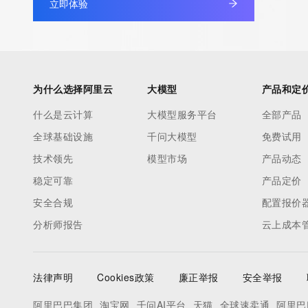
立即体验
non-public data may be provided, upon request, where it can be
legitimate interest and a proper legal basis for accessing the wi
can be requested by submitting a request via the form found at h
access/ Identity Digital Inc. and, if applicable, the primary Regi
any time. By submitting this query, you agree to abide by this pol
为什么选择阿里云
大模型
产品和定
      ],

什么是云计算
大模型服务平台
全部产品
      "links": [

全球基础设施
千问大模型
免费试用
        {

          "value": "https://rdap.identitydigital.services/rdap/domain/pai.school",

技术领先
模型市场
产品动态
          "rel": "terms-of-service",

稳定可靠
产品定价
          "href": "https://www.identity.digital/policies/rdds-access-policy",

安全合规
配置报价
          "type": "text/html"

分析师报告
云上成本
        }

      ]

    },

法律声明
Cookies政策
廉正举报
安全举报
    {

      "title": "Status Codes",

阿里巴巴集团
淘宝网
千问AI平台
天猫
全球速卖通
阿里巴