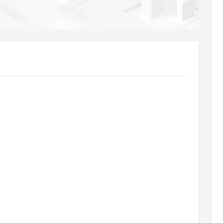
AI 应用
10分钟微调：让0.6B模型媲美235B模
多模态数据信
型
依托云原生高可用架构,实现Dify私有化部署
用1%尺寸在特定领域达到大模型90%以上效果
一个 AI 助手
超强辅助，Bol
即刻拥有 DeepSeek-R1 满血版
在企业官网、通讯软件中为客户提供 AI 客服
多种方案随心选，轻松解锁专属 DeepSeek