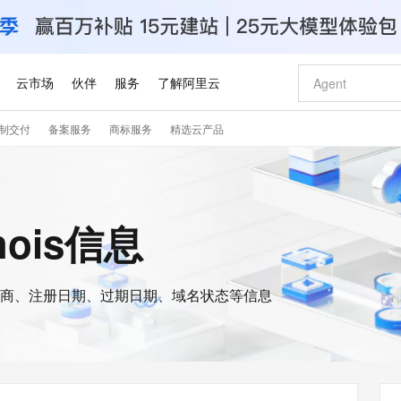
云市场
伙伴
服务
了解阿里云
制交付
备案服务
商标服务
精选云产品
AI 特惠
数据与 API
成为产品伙伴
企业增值服务
最佳实践
价格计算器
AI 场景体
基础软件
产品伙伴合
阿里云认证
市场活动
配置报价
大模型
自助选配和估算价格
新方式
睿译宝，AI翻译排版一步到位
智启 AI 普惠权益
产品生态集成认证中心
企业支持计划
云上春晚
域名与网站
千问官方 MaaS 平台，为开发者和 Agent 而生，新用户赠送 1 亿 + tokens 额度
Qwen Aud
AI Coding
阿里云Maa
2026 阿里云
云服务器 E
为企业打
数据集
Windows
大模型认证
模型
NEW
NEW
交付可用成果
值低价云产品抢先购
上传文档即自动完成翻译和格式还原
至高享 1亿+免费 tokens，加速 Al 应用落地
提供智能易用的域名与建站服务
智能编程，一键
安全可靠、
hois信息
产品生态伙伴
专家技术服务
云上奥运之旅
弹性计算合作
阿里云中企出
手机三要素
宝塔 Linux
全部认证
价格优势
有专属领域专家
GLM-5.2：长任务时代开源旗舰模型
阿里云 OPC 创新助力计划
千问大模型
即刻拥有 DeepS
AI 电商营销
对象存储 O
大模型
产品生态伙伴工作台
企业增值服务台
云栖战略参考
云存储合作计
云栖大会
身份实名认证
CentOS
训练营
推动算力普惠，释放技术红利
最高返9万
多领域专家智能体,一键组建 AI 虚拟交付团队
快速构建应用程序和网站，即刻迈出上云第一步
至高百万元 Token 补贴，加速一人公司成长
多元化、高性能、安全可靠的大模型服务
真正可用的 1M 上下文,一次完成代码全链路开发
轻松解锁专属 Dee
从图文生成到
云上的中国
数据库合作计
活动全景
短信
Docker
图片和
商、注册日期、过期日期、域名状态等信息
站式影视创作平台
Hermes Agent，打造自进化智能体
Token Plan 模型订阅计划
数字证书管理服务（原SSL证书）
5 分钟轻松部署
AI 广告创作
无影云电脑
企业成长
NEW
信息公告
看见新力量
云网络合作计
OCR 文字识别
JAVA
证享300元代金券
可视化编排打通从文字构思到成片全链路闭环
全托管，含MySQL、PostgreSQL、SQL Server、MariaDB多引擎
自主进化，持久记忆，越用越聪明
Qwen3.8-Max 首发尝鲜，限时加量 10 倍，夜间低至2折
实现全站HTTPS，呈现可信的WEB访问
图文、视频一
随时随地安
Kimi-K3
HappyHors
NEW
魔搭 Mode
loud
服务实践
官网公告
Kimi 最新旗舰模型，长程编程与推理利器
让文字生成流
金融模力时刻
Salesforce O
版
发票查验
全能环境
Claude Code + GStack 打造工程团队
千问办公，限时限量积分加倍
Qoder
低代码高效构
AI 建站
短信服务
型
NEW
作计划
计划
创新中心
魔搭 ModelSc
健康状态
理服务
让AI从“聊天伙伴”进化为能干活的“数字员工”
安装技能 GStack，拥有专属 AI 工程团队
你的AI工作搭子，覆盖日常办公高频场景
面向真实软件的智能体编程平台
0 代码专业建
客户案例
天气预报查询
操作系统
Deepseek-v4-pro
HappyHors
态合作计划