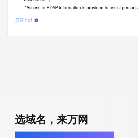
        "Access to RDAP information is provided to assist persons in determining the contents of a domain name registration 
record in the registry database. The data in this record is provide
展开全部
operated by Identity Digital, then the corresponding primary Reg
Identity Digital nor the Registry Operator guarantee its accurac
agree that you will use this data only for lawful purposes and th
allow, enable, or otherwise support the transmission by e-mail, 
advertising or solicitations to entities other than the data recip
automated, electronic processes that send queries or data to the 
Operator except as reasonably necessary to register domain na
RDAP service, please consider the following: the RDAP service
SRS service. RDAP is not considered authoritative for registe
downtime during production or OT&E maintenance periods. Queri
queries are received from a single IP address within a specified t
period of time to prevent disruption of RDAP service access. A
选域名，来万网
by detecting and limiting bulk query access from single sources
tag indicates that such data is not made publicly available due 
wish to contact the registrant, please refer to the RDAP records