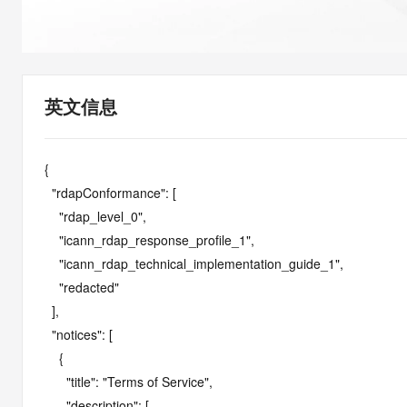
快速部署 Dify，高效搭建 
迁移与运维管理
10 分钟在聊天系统中增加
专有云
英文信息
{

  "rdapConformance": [

    "rdap_level_0",

    "icann_rdap_response_profile_1",

    "icann_rdap_technical_implementation_guide_1",

    "redacted"

  ],

  "notices": [

    {

      "title": "Terms of Service",

      "description": [
