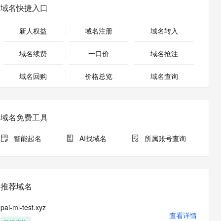
安全
畅自然，细节丰富
高表现力语音合成大模型，语音克隆听感自然
我要投诉
PolarDB
域名快捷入口
上云场景组合购
Milvus 弹性伸缩功能新增节
伴
漫剧创作，剧本、分镜、视频高效生成
100%兼容MySQL、PostgreSQL，兼容Oracle，支持集中和分布式
覆盖90%+业务场景，专享组合折扣价
点支持范围
2V
VPN
Fun-ASR
新人权益
域名注册
域名转入
文戏情感细腻自然，动作戏激烈拳拳到肉，实现更强表演能力
支持中英文自由切换，具备更强的噪声鲁棒性
ernetes 版 ACK
云聚AI 严选权益
AI 原生数据库服务发布
SSL 证书
，一键激活高效办公新体验
理容器应用的 K8s 服务
精选AI产品，从模型到应用全链提效
Agent 数据网关
域名续费
一口价
域名抢注
堡垒机
AI 用量加速计划
云原生数据库 PolarDB
应用
域名回购
价格总览
防火墙
域名查询
、识别商机，让客服更高效、服务更出色。
新老同享，达量后返
Agentic Database 发布
千问办公
主机安全
NEW
的智能体编程平台
一站式AI生产力平台
域名免费工具
AI 应用及服务市场
伶鹊
企业级人与Agent协作平台，接入和调度多个数字员工
智能客服平台，对话机器人、对话分析、智能外呼
智能起名
AI找域名
所属账号查询
AI 应用
大模型服务平台百炼 - 全妙
大模型
应用创作平台
多模态内容创作工具，已接入 DeepSeek
自然语言处理
推荐域名
数据标注
pai-ml-test.xyz
机器学习
查看详情