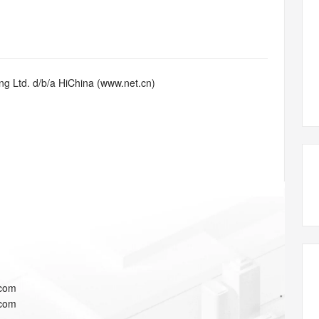
态智能体模型
旗舰 MoE 大模型，百万上下文与顶尖推理能力
图生视频，流
同享
万小智 AI 建站低至 15元/月
Qoder CN
AI 短剧/漫剧
云原生数据库 
快递物流查询
WordPress
成为服务伙
高校合作
点，立即开启云上创新
覆盖公网/内网、递归/权威、移动APP等全场景解析服务
送.CN域名，送备案服务码
基于千问大模型等，支持代码智能生成、研发智能问答
AI助力短剧
GLM-5.2
Wan2.7-T
Ubuntu
服务生态伙伴
视觉 Coding、空间感知、多模态思考等全面升级
1M上下文，专为长程任务能力而生
云工开物
企业应用
Works
Night Plan 支持 Qwen 3.8-Max
云原生大数据计算服务 MaxCompute
AI 办公
容器服务 Kub
NEW
Red Hat
30+ 款产品免费体验
Data Agent 驱动的一站式 Data+AI 开发治理平台
夜间 5 折，Qwen/Meoo/TokenPlan 客户专享
面向分析的企业级SaaS模式云数据仓库
AI智能应用
提供一站式管
科研合作
g Ltd. d/b/a HiChina (www.net.cn)
ERP
堂（旗舰版）
SUSE
智能客服
AI 应用构建
大模型原生
CRM
防护产品
2个月
自动承接线索
建站小程序
Qoder
大模型服务平台百炼-应用模版
OA 办公系统
HOT
NEW
面向真实软件
个人版上线、团队版降价；千问3.8-Max首发发尝鲜
丰富多元化的应用模版和解决方案
力提升
财税管理
模板建站
万有无界
大模型服务平台百炼-智能体
400电话
定制建站
的模型效果
灵活可视化地构建企业级 Agent
方案
广告营销
模板小程序
秒悟
人工智能平台 PAI
定制小程序
云端极速 AI 
新一代 AI 视频生成模型，深度适配广告营销等场景
AI Native 的算法工程平台，一站式完成建模、训练、推理服务部署
APP 开发
.com
建站系统
.com