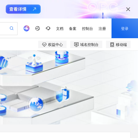
文档
备案
控制台
注册
登录
权益中心
域名控制台
移动端
验
作计划
器
AI 活动
专业服务
服务伙伴合作计划
开发者社区
加入我们
产品动态
服务平台百炼
阿里云 OPC 创新助力计划
一站式生成采购清单，支持单品或批量购买
io：打造专属 AI 语音助手
S产品伙伴计划（繁花）
峰会
CS
造的大模型服务与应用开发平台
一句话生成原生可编辑精美 PPT 文稿
AI 生产力先锋
Al MaaS 服务伙伴赋能合作
域名
博文
Careers
至高可申请百万元
Qwen3.8-Max 模型上线
开启高性价比 AI 编程新体验
弹性可伸缩的云计算服务
Qwen-Audio-3.0-Realtime 端到端实时语音角色扮演
输入一句话想法, 轻松生成专业的 PPT
先锋实践拓展 AI 生产力的边界
Token 补贴，五大权
计划
海大会
伙伴信用分合作计划
商标
问答
社会招聘
益加速 OPC 成功
eek-V4-Pro
SS
一键部署幻兽帕鲁游戏服务器
飞天发布时刻
HOT
Open Search 向量检索版支
划
备案
电子书
校园招聘
pSeek-V4-Pro
视频创作，一键激活电商全链路生产力
稳定、安全、高性价比、高性能的云存储服务
一键购买专属联机服务器，轻松开启游戏
所见，即是所愿
持视频检索 Pipeline 功能
更多支持
划
公司注册
镜像站
视频生成
语音识别与合成
专属 QwenPaw
漫剧工坊：一站式动画创作平台
AI 实训营
HOT
应用身份服务 (IDaaS)
合作伙伴培训与认证
划
上云迁移
站生成，高效打造优质广告素材
全接入的云上超级电脑
从聊天伙伴进化为能主动干活的本地数字员工
快速生产连贯的高质量长漫剧
从基础到进阶，Agent 创客手把手教你
OpenClaw 管理能力上线
e-1.1-T2V
Qwen3-TTS-Flash
lScope
我要反馈
查询合作伙伴
畅细腻的高质量视频
离线语音合成大模型，多语言方言自适应，低延迟高稳定
n Alibaba Cloud ISV 合作
代维服务
建企业门户网站
10 分钟搭建微信、支付宝小程序
MaxCompute MaxFrame 提
创新加速
ope
登录合作伙伴管理后台
我要建议
站，无忧落地极速上线
以可视化方式快速构建移动和 PC 门户网站
国内短信简单易用，安全可靠，秒级触达，全球覆盖200+国家和地区。
高效部署网站，快速应用到小程序
供自动弹性内存功能
e-1.1-I2V
Cosyvoice-V3-Flash