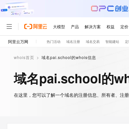
大模型
产品
解决方案
权益
定价
阿里云万网
热门活动
域名注册
域名交易
智能建站
定
大模型
产品
解决方案
权益
定价
云市场
伙伴
服务
了解阿里云
精选产品
精选解决方案
普惠上云
产品定价
精选商城
成为销售伙伴
售前咨询
为什么选择阿里云
千问AI平台
whois首页
>
域名pai.school的whois信息
了解云产品的定价详情
大模型服务平台百炼
千问办公，解锁你的工作
普惠上云 官方力荐
分销伙伴
在线服务
网站建设
什么是云计算
大
大模型服务与应用平台
企业级Agent产品，直接
云服务器38元/年起，超
域名pai.school的w
咨询伙伴
多端小程序
技术领先
云上成本管理
售后服务
轻量应用服务器
Agency Agents：拥
官方推荐返现计划
大模型
精选产品
精选解决方案
Salesforce 国际版订阅
稳定可靠
管理和优化成本
推荐新用户得奖励，单订单
销售伙伴合作计划
自助服务
友盟天域
安全合规
人工智能与机器学习
AI
文本生成
在这里，您可以了解一个域名的注册信息、所有者、注册
云数据库 RDS
HappyHorse 打造一
云工开物
无影生态合作计划
在线服务
观测云
分析师报告
高校专属算力普惠，学生认
计算
互联网应用开发
Qwen3.8-Max
HOT
Salesforce On Alibaba C
工单服务
智能体时代全能旗舰模型
Tuya 物联网平台阿里云
研究报告与白皮书
人工智能平台 PAI
快速拥有专属 OpenClaw
大模
Consulting Partner 合
大数据
容器
免费试用
短信专区
一站式AI开发、训练和推
蓝凌 OA
Qwen3.7-Plus
AI 大模型销售与服务生
现代化应用