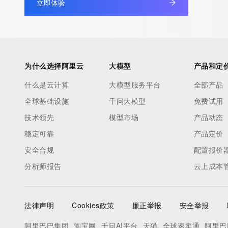
立即体验
under contract with the Internet Corporation for Assigned Nam
Numbers. Whois information from other top-level domains is p
a third-party under license to Tucows Registry.
This service is intended only for query-based access. By using 
为什么选择阿里云
大模型
产品和定
service, you agree that you will use any data presented only for
什么是云计算
大模型服务平台
全部产品
purposes and that, under no circumstances will you use (a) da
全球基础设施
千问大模型
免费试用
acquired for the purpose of allowing, enabling, or otherwise su
the transmission by e-mail, telephone, facsimile or other
技术领先
模型市场
产品动态
communications mechanism of mass  unsolicited, commercial a
稳定可靠
产品定价
or solicitations to entities other than your existing  customers; o
安全合规
配置报价
(b) this service to enable high volume, automated, electronic 
分析师报告
云上成本
that send queries or data to the systems of any Registrar or an
Registry except as reasonably necessary to register domain n
modify existing domain name registrations.
法律声明
Cookies政策
廉正举报
安全举报
Tucows Registry reserves the right to modify these terms at an
阿里巴巴集团
淘宝网
千问AI平台
天猫
全球速卖通
阿里巴