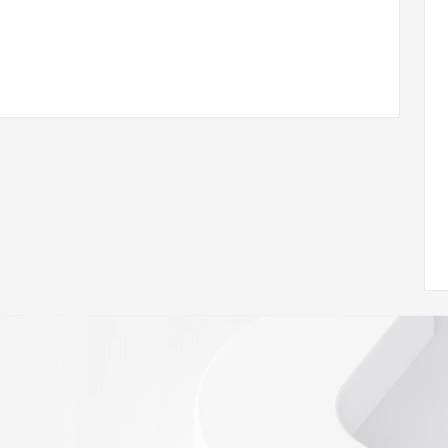
ann.org/wicf
39Z <<<
s://icann.org/epp
ed
rmational
Registry is
tes