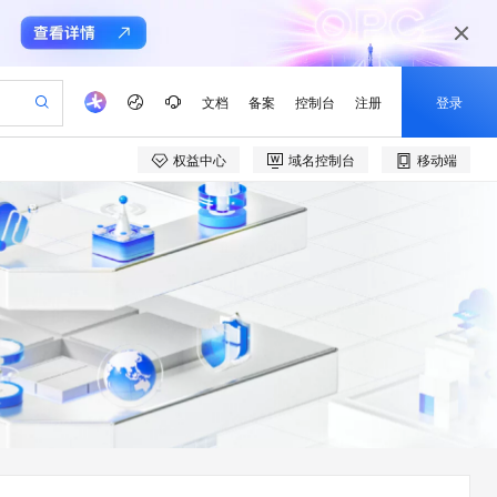
文档
备案
控制台
注册
登录
权益中心
域名控制台
移动端
验
作计划
器
AI 活动
专业服务
服务伙伴合作计划
开发者社区
加入我们
产品动态
服务平台百炼
阿里云 OPC 创新助力计划
一站式生成采购清单，支持单品或批量购买
io：打造专属 AI 语音助手
S产品伙伴计划（繁花）
峰会
CS
造的大模型服务与应用开发平台
一句话生成原生可编辑精美 PPT 文稿
AI 生产力先锋
Al MaaS 服务伙伴赋能合作
域名
博文
Careers
至高可申请百万元
Qwen3.8-Max 模型上线
开启高性价比 AI 编程新体验
弹性可伸缩的云计算服务
Qwen-Audio-3.0-Realtime 端到端实时语音角色扮演
输入一句话想法, 轻松生成专业的 PPT
先锋实践拓展 AI 生产力的边界
Token 补贴，五大权
计划
海大会
伙伴信用分合作计划
商标
问答
社会招聘
益加速 OPC 成功
eek-V4-Pro
SS
一键部署幻兽帕鲁游戏服务器
飞天发布时刻
HOT
Open Search 向量检索版支
划
备案
电子书
校园招聘
pSeek-V4-Pro
视频创作，一键激活电商全链路生产力
稳定、安全、高性价比、高性能的云存储服务
一键购买专属联机服务器，轻松开启游戏
所见，即是所愿
持视频检索 Pipeline 功能
更多支持
划
公司注册
镜像站
视频生成
语音识别与合成
专属 QwenPaw
漫剧工坊：一站式动画创作平台
AI 实训营
HOT
应用身份服务 (IDaaS)
合作伙伴培训与认证
划
上云迁移
站生成，高效打造优质广告素材
全接入的云上超级电脑
从聊天伙伴进化为能主动干活的本地数字员工
快速生产连贯的高质量长漫剧
从基础到进阶，Agent 创客手把手教你
OpenClaw 管理能力上线
e-1.1-T2V
Qwen3-TTS-Flash
lScope
我要反馈
查询合作伙伴
畅细腻的高质量视频
离线语音合成大模型，多语言方言自适应，低延迟高稳定
n Alibaba Cloud ISV 合作
代维服务
建企业门户网站
10 分钟搭建微信、支付宝小程序
MaxCompute MaxFrame 提
创新加速
ope
登录合作伙伴管理后台
我要建议
站，无忧落地极速上线
以可视化方式快速构建移动和 PC 门户网站
国内短信简单易用，安全可靠，秒级触达，全球覆盖200+国家和地区。
高效部署网站，快速应用到小程序
供自动弹性内存功能
e-1.1-I2V
Cosyvoice-V3-Flash