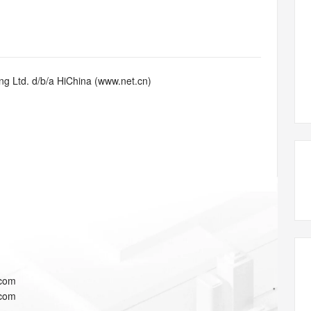
态智能体模型
旗舰 MoE 大模型，百万上下文与顶尖推理能力
图生视频，流
同享
万小智 AI 建站低至 15元/月
Qoder CN
AI 短剧/漫剧
云原生数据库 
快递物流查询
WordPress
成为服务伙
高校合作
点，立即开启云上创新
覆盖公网/内网、递归/权威、移动APP等全场景解析服务
送.CN域名，送备案服务码
基于千问大模型等，支持代码智能生成、研发智能问答
AI助力短剧
GLM-5.2
Wan2.7-T
Ubuntu
服务生态伙伴
视觉 Coding、空间感知、多模态思考等全面升级
1M上下文，专为长程任务能力而生
云工开物
企业应用
Works
Night Plan 支持 Qwen 3.8-Max
云原生大数据计算服务 MaxCompute
AI 办公
容器服务 Kub
NEW
Red Hat
30+ 款产品免费体验
Data Agent 驱动的一站式 Data+AI 开发治理平台
夜间 5 折，Qwen/Meoo/TokenPlan 客户专享
面向分析的企业级SaaS模式云数据仓库
AI智能应用
提供一站式管
科研合作
g Ltd. d/b/a HiChina (www.net.cn)
ERP
堂（旗舰版）
SUSE
智能客服
AI 应用构建
大模型原生
CRM
防护产品
2个月
自动承接线索
建站小程序
Qoder
大模型服务平台百炼-应用模版
OA 办公系统
HOT
NEW
面向真实软件
个人版上线、团队版降价；千问3.8-Max首发发尝鲜
丰富多元化的应用模版和解决方案
力提升
财税管理
模板建站
万有无界
大模型服务平台百炼-智能体
400电话
定制建站
的模型效果
灵活可视化地构建企业级 Agent
方案
广告营销
模板小程序
秒悟
人工智能平台 PAI
定制小程序
云端极速 AI 
新一代 AI 视频生成模型，深度适配广告营销等场景
AI Native 的算法工程平台，一站式完成建模、训练、推理服务部署
APP 开发
.com
建站系统
.com