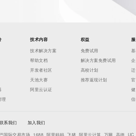
es and
rovided by
this
价
技术内容
权益
服
 lawful
技术解决方案
免费试用
基
ta
帮助文档
解决方案免费试用
企
pporting
开发者社区
高校计划
迁
dvertising
天池大赛
推荐返现计划
官
r
器
阿里云认证
健
processes
管理
信
y
ames or
联系我们
加入我们
y time. By
巴国际交易市场
1688
阿里妈妈
飞猪
阿里云计算
万网
高德
UC