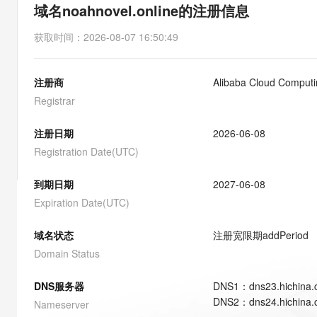
存储
天池大赛
能看、能想、能动手的多模
域名noahnovel.online的注册信息
云解析DNS
解决方案免费试用 新老
电子合同
最高领取价值200元试用
安全
网络与CDN
AI 算法大赛
Qwen3-VL-Plus
获取时间
：
2026-08-07 16:50:49
畅捷通
大数据开发治理平台 Data
AI 产品 免费试用
网络
安全
云开发大赛
Tableau 订阅
1亿+ 大模型 tokens 和 
注册商
Alibaba Cloud Computin
可观测
入门学习赛
中间件
AI空中课堂在线直播课
云防火墙
140+云产品 免费试用
Registrar
大模型服务
上云与迁云
云原生的云上边界网络安全
产品新客免费试用，最长1
数据库
生态解决方案
注册日期
2026-06-08
千问AI平台-Token Plan
企业出海
大模型ACA认证体验
大数据计算
Registration Date(UTC)
助力企业全员 AI 认知与能
行业生态解决方案
政企业务
媒体服务
千问AI平台-模型体验
到期日期
2027-06-08
开发者生态解决方案
在线体验全尺寸、多种模态
Expiration Date(UTC)
企业服务与云通信
AI 开发和 AI 应用解决
Happy 系列大模型
域名与网站
域名状态
注册宽限期
addPeriod
Domain Status
终端用户计算
DNS服务器
DNS
1
：
dns23.hichina
Serverless
大模型解决方案
DNS
2
：
dns24.hichina
Nameserver
开发工具