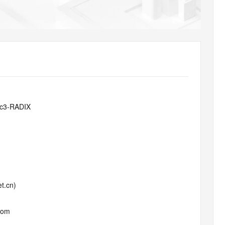
AI 应用
10分钟微调：让0.6B模型媲美235B模
多模态数据信
型
依托云原生高可用架构,实现Dify私有化部署
用1%尺寸在特定领域达到大模型90%以上效果
一个 AI 助手
超强辅助，Bol
即刻拥有 DeepSeek-R1 满血版
在企业官网、通讯软件中为客户提供 AI 客服
多种方案随心选，轻松解锁专属 DeepSeek
bc3-RADIX
t.cn)
com