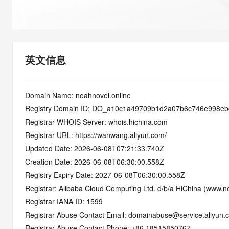
快速部署 Dify，高效搭建 
迁移与运维管理
10 分钟在聊天系统中增加
专有云
英文信息
Domain Name: noahnovel.online
Registry Domain ID: DO_a10c1a49709b1d2a07b6c746e998e
Registrar WHOIS Server: whois.hichina.com
Registrar URL: https://wanwang.aliyun.com/
Updated Date: 2026-06-08T07:21:33.740Z
Creation Date: 2026-06-08T06:30:00.558Z
Registry Expiry Date: 2027-06-08T06:30:00.558Z
Registrar: Alibaba Cloud Computing Ltd. d/b/a HiChina (www.ne
Registrar IANA ID: 1599
Registrar Abuse Contact Email: domainabuse@service.aliyun.
Registrar Abuse Contact Phone: +86.18515850767