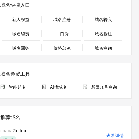
安全
畅自然，细节丰富
高表现力语音合成大模型，语音克隆听感自然
我要投诉
PolarDB
域名快捷入口
上云场景组合购
Milvus 弹性伸缩功能新增节
伴
漫剧创作，剧本、分镜、视频高效生成
100%兼容MySQL、PostgreSQL，兼容Oracle，支持集中和分布式
覆盖90%+业务场景，专享组合折扣价
点支持范围
2V
VPN
Fun-ASR
新人权益
域名注册
域名转入
文戏情感细腻自然，动作戏激烈拳拳到肉，实现更强表演能力
支持中英文自由切换，具备更强的噪声鲁棒性
ernetes 版 ACK
云聚AI 严选权益
AI 原生数据库服务发布
SSL 证书
，一键激活高效办公新体验
理容器应用的 K8s 服务
精选AI产品，从模型到应用全链提效
Agent 数据网关
域名续费
一口价
域名抢注
堡垒机
AI 用量加速计划
云原生数据库 PolarDB
应用
域名回购
价格总览
防火墙
域名查询
、识别商机，让客服更高效、服务更出色。
新老同享，达量后返
Agentic Database 发布
千问办公
主机安全
NEW
的智能体编程平台
一站式AI生产力平台
域名免费工具
AI 应用及服务市场
伶鹊
企业级人与Agent协作平台，接入和调度多个数字员工
智能客服平台，对话机器人、对话分析、智能外呼
智能起名
AI找域名
所属账号查询
AI 应用
大模型服务平台百炼 - 全妙
大模型
应用创作平台
多模态内容创作工具，已接入 DeepSeek
自然语言处理
推荐域名
数据标注
noaba7ln.top
机器学习
查看详情