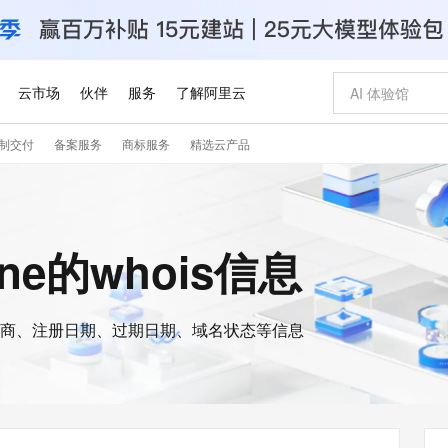
云市场
伙伴
服务
了解阿里云
制交付
备案服务
商标服务
精选云产品
AI 特惠
数据与 API
成为产品伙伴
企业增值服务
最佳实践
价格计算器
AI 场景体
基础软件
产品伙伴合
阿里云认证
市场活动
配置报价
大模型
自助选配和估算价格
新方式
睿译宝，AI翻译排版一步到位
智启 AI 普惠权益
产品生态集成认证中心
企业支持计划
云上春晚
域名与网站
千问官方 MaaS 平台，为开发者和 Agent 而生，新用户赠送 1 亿 + tokens 额度
Qwen Aud
AI Coding
阿里云Maa
2026 阿里云
云服务器 E
为企业打
数据集
Windows
大模型认证
模型
NEW
NEW
交付可用成果
值低价云产品抢先购
上传文档即自动完成翻译和格式还原
至高享 1亿+免费 tokens，加速 Al 应用落地
提供智能易用的域名与建站服务
智能编程，一键
安全可靠、
line的whois信息
产品生态伙伴
专家技术服务
云上奥运之旅
弹性计算合作
阿里云中企出
手机三要素
宝塔 Linux
全部认证
价格优势
有专属领域专家
GLM-5.2：长任务时代开源旗舰模型
阿里云 OPC 创新助力计划
千问大模型
即刻拥有 DeepS
AI 电商营销
对象存储 O
大模型
产品生态伙伴工作台
企业增值服务台
云栖战略参考
云存储合作计
云栖大会
身份实名认证
CentOS
训练营
推动算力普惠，释放技术红利
最高返9万
多领域专家智能体,一键组建 AI 虚拟交付团队
快速构建应用程序和网站，即刻迈出上云第一步
至高百万元 Token 补贴，加速一人公司成长
多元化、高性能、安全可靠的大模型服务
真正可用的 1M 上下文,一次完成代码全链路开发
轻松解锁专属 Dee
从图文生成到
云上的中国
数据库合作计
活动全景
短信
Docker
图片和
商、注册日期、过期日期、域名状态等信息
站式影视创作平台
Hermes Agent，打造自进化智能体
Token Plan 模型订阅计划
数字证书管理服务（原SSL证书）
5 分钟轻松部署
AI 广告创作
无影云电脑
企业成长
NEW
信息公告
看见新力量
云网络合作计
OCR 文字识别
JAVA
证享300元代金券
可视化编排打通从文字构思到成片全链路闭环
全托管，含MySQL、PostgreSQL、SQL Server、MariaDB多引擎
自主进化，持久记忆，越用越聪明
Qwen3.8-Max 首发尝鲜，限时加量 10 倍，夜间低至2折
实现全站HTTPS，呈现可信的WEB访问
图文、视频一
随时随地安
Kimi-K3
HappyHors
NEW
魔搭 Mode
loud
服务实践
官网公告
Kimi 最新旗舰模型，长程编程与推理利器
让文字生成流
金融模力时刻
Salesforce O
版
发票查验
全能环境
Claude Code + GStack 打造工程团队
千问办公，限时限量积分加倍
Qoder
低代码高效构
AI 建站
短信服务
型
NEW
作计划
计划
创新中心
魔搭 ModelSc
健康状态
理服务
让AI从“聊天伙伴”进化为能干活的“数字员工”
安装技能 GStack，拥有专属 AI 工程团队
你的AI工作搭子，覆盖日常办公高频场景
面向真实软件的智能体编程平台
0 代码专业建
客户案例
天气预报查询
操作系统
Deepseek-v4-pro
HappyHors
态合作计划