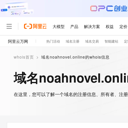
大模型
产品
解决方案
权益
定价
阿里云万网
热门活动
域名注册
域名交易
智能建站
定
大模型
产品
解决方案
权益
定价
云市场
伙伴
服务
了解阿里云
精选产品
精选解决方案
普惠上云
产品定价
精选商城
成为销售伙伴
售前咨询
为什么选择阿里云
千问AI平台
whois首页
>
域名noahnovel.online的whois信息
了解云产品的定价详情
大模型服务平台百炼
千问办公，解锁你的工作
普惠上云 官方力荐
分销伙伴
在线服务
网站建设
什么是云计算
大
大模型服务与应用平台
企业级Agent产品，直接
云服务器38元/年起，超
域名noahnovel.on
咨询伙伴
多端小程序
技术领先
云上成本管理
售后服务
轻量应用服务器
Agency Agents：拥
官方推荐返现计划
大模型
精选产品
精选解决方案
Salesforce 国际版订阅
稳定可靠
管理和优化成本
推荐新用户得奖励，单订单
销售伙伴合作计划
自助服务
友盟天域
安全合规
人工智能与机器学习
AI
文本生成
在这里，您可以了解一个域名的注册信息、所有者、注册
云数据库 RDS
HappyHorse 打造一
云工开物
无影生态合作计划
在线服务
观测云
分析师报告
高校专属算力普惠，学生认
计算
互联网应用开发
Qwen3.8-Max
HOT
Salesforce On Alibaba C
工单服务
智能体时代全能旗舰模型
Tuya 物联网平台阿里云
研究报告与白皮书
人工智能平台 PAI
快速拥有专属 OpenClaw
大模
Consulting Partner 合
大数据
容器
免费试用
短信专区
一站式AI开发、训练和推
蓝凌 OA
Qwen3.7-Plus
AI 大模型销售与服务生
现代化应用