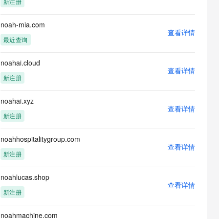
新注册
息提取
与 AI 智能体进行实时音视频通话
从文本、图片、视频中提取结构化的属性信息
构建支持视频理解的 AI 音视频实时通话应用
noah-mia.com
查看详情
t.diy 一步搞定创意建站
构建大模型应用的安全防护体系
最近查询
通过自然语言交互简化开发流程,全栈开发支持
通过阿里云安全产品对 AI 应用进行安全防护
noahai.cloud
查看详情
新注册
noahai.xyz
查看详情
新注册
noahhospitalitygroup.com
查看详情
新注册
noahlucas.shop
查看详情
新注册
noahmachine.com