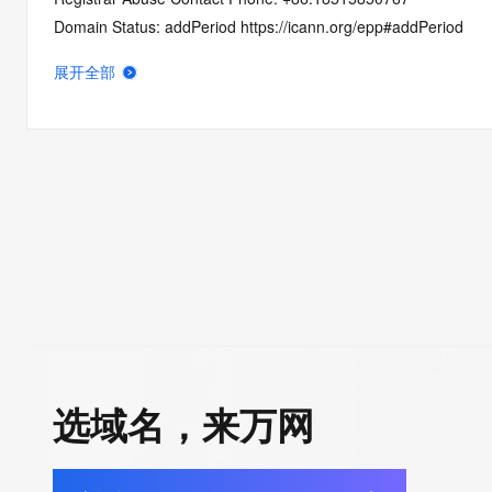
Domain Status: addPeriod https://icann.org/epp#addPeriod
Name Server: dns23.hichina.com
展开全部
Name Server: dns24.hichina.com
DNSSEC: unsigned
URL of the ICANN RDDS Inaccuracy Complaint Form: https://ic
>>> Last update of WHOIS database: 2026-06-10T06:19:37.1
For more information on domain status codes, please visit http
The WHOIS information provided in this page has been redact
in compliance with ICANN's Temporary Specification for gTLD
Registration Data.
选域名，来万网
The data in this record is provided by Tucows Registry for info
purposes only, and it does not guarantee its accuracy. Tucows 
authoritative for whois information in top-level domains it opera