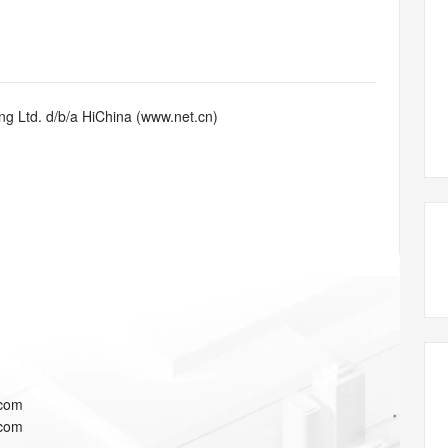
态智能体模型
旗舰 MoE 大模型，百万上下文与顶尖推理能力
图生视频，流
同享
万小智 AI 建站低至 15元/月
Qoder CN
AI 短剧/漫剧
云原生数据库 
快递物流查询
WordPress
成为服务伙
高校合作
点，立即开启云上创新
覆盖公网/内网、递归/权威、移动APP等全场景解析服务
送.CN域名，送备案服务码
基于千问大模型等，支持代码智能生成、研发智能问答
AI助力短剧
GLM-5.2
Wan2.7-T
Ubuntu
服务生态伙伴
视觉 Coding、空间感知、多模态思考等全面升级
1M上下文，专为长程任务能力而生
云工开物
企业应用
Works
Night Plan 支持 Qwen 3.8-Max
云原生大数据计算服务 MaxCompute
AI 办公
容器服务 Kub
NEW
Red Hat
30+ 款产品免费体验
Data Agent 驱动的一站式 Data+AI 开发治理平台
夜间 5 折，Qwen/Meoo/TokenPlan 客户专享
面向分析的企业级SaaS模式云数据仓库
AI智能应用
提供一站式管
科研合作
g Ltd. d/b/a HiChina (www.net.cn)
ERP
堂（旗舰版）
SUSE
智能客服
AI 应用构建
大模型原生
CRM
防护产品
2个月
自动承接线索
建站小程序
Qoder
大模型服务平台百炼-应用模版
OA 办公系统
HOT
NEW
面向真实软件
个人版上线、团队版降价；千问3.8-Max首发发尝鲜
丰富多元化的应用模版和解决方案
力提升
财税管理
模板建站
万有无界
大模型服务平台百炼-智能体
400电话
定制建站
的模型效果
灵活可视化地构建企业级 Agent
方案
广告营销
模板小程序
秒悟
人工智能平台 PAI
定制小程序
云端极速 AI 
新一代 AI 视频生成模型，深度适配广告营销等场景
AI Native 的算法工程平台，一站式完成建模、训练、推理服务部署
APP 开发
.com
建站系统
.com