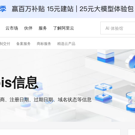
云市场
伙伴
服务
了解阿里云
制交付
备案服务
商标服务
精选云产品
AI 特惠
数据与 API
成为产品伙伴
企业增值服务
最佳实践
价格计算器
AI 场景体
基础软件
产品伙伴合
阿里云认证
市场活动
配置报价
大模型
自助选配和估算价格
新方式
睿译宝，AI翻译排版一步到位
智启 AI 普惠权益
产品生态集成认证中心
企业支持计划
云上春晚
域名与网站
千问官方 MaaS 平台，为开发者和 Agent 而生，新用户赠送 1 亿 + tokens 额度
Qwen Aud
AI Coding
阿里云Maa
2026 阿里云
云服务器 E
为企业打
数据集
Windows
大模型认证
模型
NEW
NEW
交付可用成果
值低价云产品抢先购
上传文档即自动完成翻译和格式还原
至高享 1亿+免费 tokens，加速 Al 应用落地
提供智能易用的域名与建站服务
智能编程，一键
安全可靠、
ois信息
产品生态伙伴
专家技术服务
云上奥运之旅
弹性计算合作
阿里云中企出
手机三要素
宝塔 Linux
全部认证
价格优势
有专属领域专家
GLM-5.2：长任务时代开源旗舰模型
阿里云 OPC 创新助力计划
千问大模型
即刻拥有 DeepS
AI 电商营销
对象存储 O
大模型
产品生态伙伴工作台
企业增值服务台
云栖战略参考
云存储合作计
云栖大会
身份实名认证
CentOS
训练营
推动算力普惠，释放技术红利
最高返9万
多领域专家智能体,一键组建 AI 虚拟交付团队
快速构建应用程序和网站，即刻迈出上云第一步
至高百万元 Token 补贴，加速一人公司成长
多元化、高性能、安全可靠的大模型服务
真正可用的 1M 上下文,一次完成代码全链路开发
轻松解锁专属 Dee
从图文生成到
云上的中国
数据库合作计
活动全景
短信
Docker
图片和
商、注册日期、过期日期、域名状态等信息
站式影视创作平台
Hermes Agent，打造自进化智能体
Token Plan 模型订阅计划
数字证书管理服务（原SSL证书）
5 分钟轻松部署
AI 广告创作
无影云电脑
企业成长
NEW
信息公告
看见新力量
云网络合作计
OCR 文字识别
JAVA
证享300元代金券
可视化编排打通从文字构思到成片全链路闭环
全托管，含MySQL、PostgreSQL、SQL Server、MariaDB多引擎
自主进化，持久记忆，越用越聪明
Qwen3.8-Max 首发尝鲜，限时加量 10 倍，夜间低至2折
实现全站HTTPS，呈现可信的WEB访问
图文、视频一
随时随地安
Kimi-K3
HappyHors
NEW
魔搭 Mode
loud
服务实践
官网公告
Kimi 最新旗舰模型，长程编程与推理利器
让文字生成流
金融模力时刻
Salesforce O
版
发票查验
全能环境
Claude Code + GStack 打造工程团队
千问办公，限时限量积分加倍
Qoder
低代码高效构
AI 建站
短信服务
型
NEW
作计划
计划
创新中心
魔搭 ModelSc
健康状态
理服务
让AI从“聊天伙伴”进化为能干活的“数字员工”
安装技能 GStack，拥有专属 AI 工程团队
你的AI工作搭子，覆盖日常办公高频场景
面向真实软件的智能体编程平台
0 代码专业建
客户案例
天气预报查询
操作系统
Deepseek-v4-pro
HappyHors
态合作计划