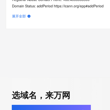
Domain Status: addPeriod https://icann.org/epp#addPeriod
Registry Registrant ID: REDACTED
展开全部
Registrant Name: REDACTED
Registrant Organization: 
Registrant Street: REDACTED
Registrant City: REDACTED
Registrant State/Province: zhe jiang
Registrant Postal Code: REDACTED
Registrant Country: CN
Registrant Phone: REDACTED
Registrant Phone Ext: REDACTED
Registrant Fax: REDACTED
Registrant Fax Ext: REDACTED
Registrant Email: REDACTED
选域名，来万网
Registry Admin ID: REDACTED
Admin Name: REDACTED
Admin Organization: REDACTED