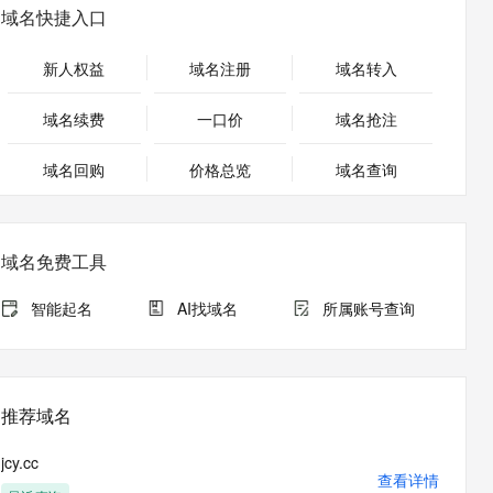
安全
畅自然，细节丰富
高表现力语音合成大模型，语音克隆听感自然
我要投诉
PolarDB
域名快捷入口
上云场景组合购
Milvus 弹性伸缩功能新增节
伴
漫剧创作，剧本、分镜、视频高效生成
100%兼容MySQL、PostgreSQL，兼容Oracle，支持集中和分布式
覆盖90%+业务场景，专享组合折扣价
点支持范围
2V
VPN
Fun-ASR
新人权益
域名注册
域名转入
文戏情感细腻自然，动作戏激烈拳拳到肉，实现更强表演能力
支持中英文自由切换，具备更强的噪声鲁棒性
ernetes 版 ACK
云聚AI 严选权益
AI 原生数据库服务发布
SSL 证书
，一键激活高效办公新体验
理容器应用的 K8s 服务
精选AI产品，从模型到应用全链提效
Agent 数据网关
域名续费
一口价
域名抢注
堡垒机
AI 用量加速计划
云原生数据库 PolarDB
应用
域名回购
价格总览
防火墙
域名查询
、识别商机，让客服更高效、服务更出色。
新老同享，达量后返
Agentic Database 发布
千问办公
主机安全
NEW
的智能体编程平台
一站式AI生产力平台
域名免费工具
AI 应用及服务市场
伶鹊
企业级人与Agent协作平台，接入和调度多个数字员工
智能客服平台，对话机器人、对话分析、智能外呼
智能起名
AI找域名
所属账号查询
AI 应用
大模型服务平台百炼 - 全妙
大模型
应用创作平台
多模态内容创作工具，已接入 DeepSeek
自然语言处理
推荐域名
数据标注
jcy.cc
机器学习
查看详情