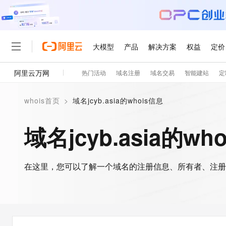
大模型
产品
解决方案
权益
定价
阿里云万网
热门活动
域名注册
域名交易
智能建站
定
大模型
产品
解决方案
权益
定价
云市场
伙伴
服务
了解阿里云
精选产品
精选解决方案
普惠上云
产品定价
精选商城
成为销售伙伴
售前咨询
为什么选择阿里云
千问AI平台
whois首页
>
域名jcyb.asia的whois信息
了解云产品的定价详情
大模型服务平台百炼
千问办公，解锁你的工作
普惠上云 官方力荐
分销伙伴
在线服务
网站建设
什么是云计算
大
大模型服务与应用平台
企业级Agent产品，直接
云服务器38元/年起，超
域名jcyb.asia的wh
咨询伙伴
多端小程序
技术领先
云上成本管理
售后服务
轻量应用服务器
Agency Agents：拥
官方推荐返现计划
大模型
精选产品
精选解决方案
Salesforce 国际版订阅
稳定可靠
管理和优化成本
推荐新用户得奖励，单订单
销售伙伴合作计划
自助服务
友盟天域
安全合规
人工智能与机器学习
AI
文本生成
在这里，您可以了解一个域名的注册信息、所有者、注册
云数据库 RDS
HappyHorse 打造一
云工开物
无影生态合作计划
在线服务
观测云
分析师报告
高校专属算力普惠，学生认
计算
互联网应用开发
Qwen3.8-Max
HOT
Salesforce On Alibaba C
工单服务
智能体时代全能旗舰模型
Tuya 物联网平台阿里云
研究报告与白皮书
人工智能平台 PAI
快速拥有专属 OpenClaw
大模
Consulting Partner 合
大数据
容器
免费试用
短信专区
一站式AI开发、训练和推
蓝凌 OA
Qwen3.7-Plus
AI 大模型销售与服务生
现代化应用