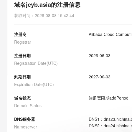
存储
天池大赛
能看、能想、能动手的多模
域名jcyb.asia的注册信息
云解析DNS
解决方案免费试用 新老
电子合同
最高领取价值200元试用
安全
网络与CDN
AI 算法大赛
Qwen3-VL-Plus
获取时间
：
2026-08-08 15:42:44
畅捷通
大数据开发治理平台 Data
AI 产品 免费试用
网络
安全
云开发大赛
Tableau 订阅
1亿+ 大模型 tokens 和 
注册商
Alibaba Cloud Computin
可观测
入门学习赛
中间件
AI空中课堂在线直播课
云防火墙
140+云产品 免费试用
Registrar
大模型服务
上云与迁云
云原生的云上边界网络安全
产品新客免费试用，最长1
数据库
生态解决方案
注册日期
2026-06-03
千问AI平台-Token Plan
企业出海
大模型ACA认证体验
大数据计算
Registration Date(UTC)
助力企业全员 AI 认知与能
行业生态解决方案
政企业务
媒体服务
千问AI平台-模型体验
到期日期
2027-06-03
开发者生态解决方案
在线体验全尺寸、多种模态
Expiration Date(UTC)
企业服务与云通信
AI 开发和 AI 应用解决
Happy 系列大模型
域名与网站
域名状态
注册宽限期
addPeriod
Domain Status
终端用户计算
DNS服务器
DNS
1
：
dns23.hichina
Serverless
大模型解决方案
DNS
2
：
dns24.hichina
Nameserver
开发工具