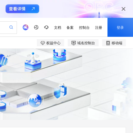
文档
备案
控制台
注册
登录
权益中心
域名控制台
移动端
验
作计划
器
AI 活动
专业服务
服务伙伴合作计划
开发者社区
加入我们
产品动态
服务平台百炼
阿里云 OPC 创新助力计划
一站式生成采购清单，支持单品或批量购买
io：打造专属 AI 语音助手
S产品伙伴计划（繁花）
峰会
CS
造的大模型服务与应用开发平台
一句话生成原生可编辑精美 PPT 文稿
AI 生产力先锋
Al MaaS 服务伙伴赋能合作
域名
博文
Careers
至高可申请百万元
Qwen3.8-Max 模型上线
开启高性价比 AI 编程新体验
弹性可伸缩的云计算服务
Qwen-Audio-3.0-Realtime 端到端实时语音角色扮演
输入一句话想法, 轻松生成专业的 PPT
先锋实践拓展 AI 生产力的边界
Token 补贴，五大权
计划
海大会
伙伴信用分合作计划
商标
问答
社会招聘
益加速 OPC 成功
eek-V4-Pro
SS
一键部署幻兽帕鲁游戏服务器
飞天发布时刻
HOT
Open Search 向量检索版支
划
备案
电子书
校园招聘
pSeek-V4-Pro
视频创作，一键激活电商全链路生产力
稳定、安全、高性价比、高性能的云存储服务
一键购买专属联机服务器，轻松开启游戏
所见，即是所愿
持视频检索 Pipeline 功能
更多支持
划
公司注册
镜像站
视频生成
语音识别与合成
专属 QwenPaw
漫剧工坊：一站式动画创作平台
AI 实训营
HOT
应用身份服务 (IDaaS)
合作伙伴培训与认证
划
上云迁移
站生成，高效打造优质广告素材
全接入的云上超级电脑
从聊天伙伴进化为能主动干活的本地数字员工
快速生产连贯的高质量长漫剧
从基础到进阶，Agent 创客手把手教你
OpenClaw 管理能力上线
e-1.1-T2V
Qwen3-TTS-Flash
lScope
我要反馈
查询合作伙伴
畅细腻的高质量视频
离线语音合成大模型，多语言方言自适应，低延迟高稳定
n Alibaba Cloud ISV 合作
代维服务
建企业门户网站
10 分钟搭建微信、支付宝小程序
MaxCompute MaxFrame 提
创新加速
ope
登录合作伙伴管理后台
我要建议
站，无忧落地极速上线
以可视化方式快速构建移动和 PC 门户网站
国内短信简单易用，安全可靠，秒级触达，全球覆盖200+国家和地区。
高效部署网站，快速应用到小程序
供自动弹性内存功能
e-1.1-I2V
Cosyvoice-V3-Flash