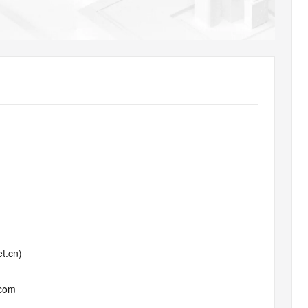
AI 应用
10分钟微调：让0.6B模型媲美235B模
多模态数据信
型
依托云原生高可用架构,实现Dify私有化部署
用1%尺寸在特定领域达到大模型90%以上效果
一个 AI 助手
超强辅助，Bol
即刻拥有 DeepSeek-R1 满血版
在企业官网、通讯软件中为客户提供 AI 客服
多种方案随心选，轻松解锁专属 DeepSeek
t.cn)
.com