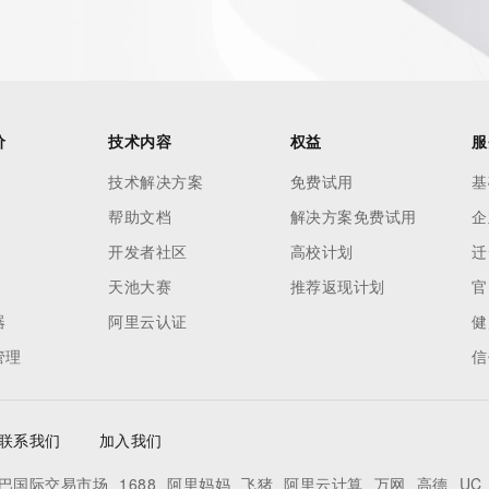
价
技术内容
权益
服
技术解决方案
免费试用
基
帮助文档
解决方案免费试用
企
开发者社区
高校计划
迁
天池大赛
推荐返现计划
官
器
阿里云认证
健
管理
信
联系我们
加入我们
巴国际交易市场
1688
阿里妈妈
飞猪
阿里云计算
万网
高德
UC