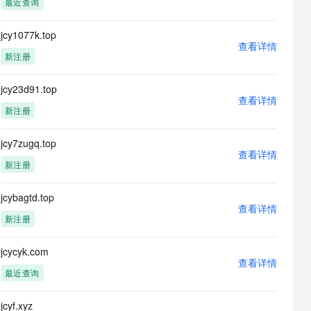
最近查询
息提取
与 AI 智能体进行实时音视频通话
从文本、图片、视频中提取结构化的属性信息
构建支持视频理解的 AI 音视频实时通话应用
jcy1077k.top
查看详情
t.diy 一步搞定创意建站
构建大模型应用的安全防护体系
新注册
通过自然语言交互简化开发流程,全栈开发支持
通过阿里云安全产品对 AI 应用进行安全防护
jcy23d91.top
查看详情
新注册
jcy7zugq.top
查看详情
新注册
jcybagtd.top
查看详情
新注册
jcycyk.com
查看详情
最近查询
jcyf.xyz