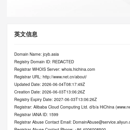
快速部署 Dify，高效搭建 
迁移与运维管理
10 分钟在聊天系统中增加
专有云
英文信息
Domain Name: jcyb.asia
Registry Domain ID: REDACTED
Registrar WHOIS Server: whois.hichina.com
Registrar URL: http://www.net.cn/about/
Updated Date: 2026-06-04T08:17:49Z
Creation Date: 2026-06-03T13:06:26Z
Registry Expiry Date: 2027-06-03T13:06:26Z
Registrar: Alibaba Cloud Computing Ltd. d/b/a HiChina (www.ne
Registrar IANA ID: 1599
Registrar Abuse Contact Email: DomainAbuse@service.aliyun
Registrar Abuse Contact Phone: +86.4006008500