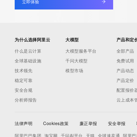
立即体验
Admin Street: REDACTED
Admin City: REDACTED
Admin State/Province: REDACTED
Admin Postal Code: REDACTED
Admin Country: REDACTED
为什么选择阿里云
大模型
产品和定
Admin Phone: REDACTED
什么是云计算
大模型服务平台
全部产品
Admin Phone Ext: REDACTED
全球基础设施
千问大模型
免费试用
Admin Fax: REDACTED
Admin Fax Ext: REDACTED
技术领先
模型市场
产品动态
Admin Email: REDACTED
稳定可靠
产品定价
Registry Tech ID: REDACTED
安全合规
配置报价
Tech Name: REDACTED
分析师报告
云上成本
Tech Organization: REDACTED
Tech Street: REDACTED
Tech City: REDACTED
法律声明
Cookies政策
廉正举报
安全举报
Tech State/Province: REDACTED
Tech Postal Code: REDACTED
阿里巴巴集团
淘宝网
千问AI平台
天猫
全球速卖通
阿里巴