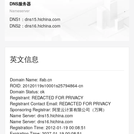
DNS服务器
Nameserver
DNS
1
：
dns15.hichina.com
DNS
2
：
dns16.hichina.com
英文信息
Domain Name: ifab.cn
ROID: 20120119s10001s25794864-cn
Domain Status: ok
Registrant: REDACTED FOR PRIVACY
Registrant Contact Email: REDACTED FOR PRIVACY
Sponsoring Registrar: 阿里云计算有限公司（万网）
Name Server: dns15.hichina.com
Name Server: dns16.hichina.com
Registration Time: 2012-01-19 00:08:51
Expiration Time: 2027-01-19 00:08:51