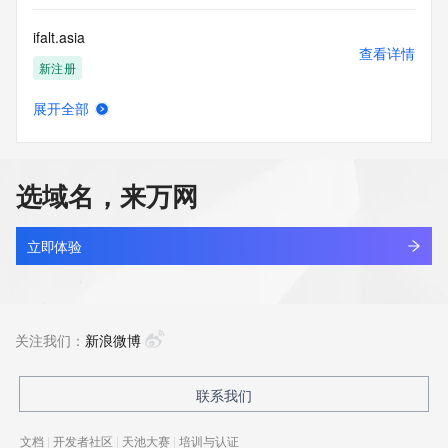
ifalt.asia
查看详情
新注册
展开全部
ifang.online
查看详情
新注册
选域名，来万网
ifaraj.cn
查看详情
最近查询
立即体验
ifasan.com
查看详情
最近查询
关注我们：
新浪微博
ifast.com.cn
联系我们
查看详情
最近查询
文档
|
开发者社区
|
天池大赛
|
培训与认证